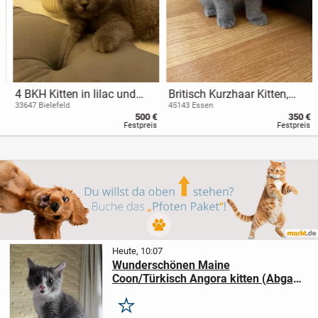
4 BKH Kitten in lilac und
Britisch Kurzhaar Kitten,
grau
BKH, Kätzchen, Katzen,
33647 Bielefeld
45143 Essen
500 €
350 €
Blau, Blue, Grau, Gray
Festpreis
Festpreis
Heute, 10:07
Wunderschönen Maine
Coon/Türkisch Angora kitten (Abgabe
bereit)
Merken