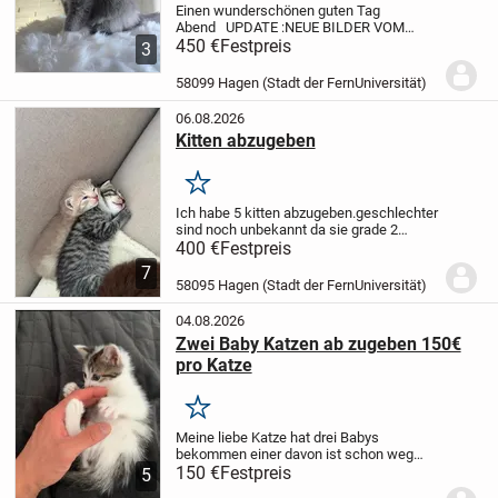
Einen wunderschönen guten Tag
Abend
UPDATE :
NEUE BILDER VOM
06.08.2026
450 €
Festpreis
Unsere Juno [Reinrassige
3
Türkisch Angora] und unser Arlo
[Reinrassiger Maine Coon] sind am
58099 Hagen (Stadt der FernUniversität)
15.05.26 stolze Eltern 5...
06.08.2026
Kitten abzugeben
Merken
Ich habe 5 kitten abzugeben.
geschlechter
sind noch unbekannt da sie grade 2
Wochen sind. Falls ernsthaftes Interesse
400 €
Festpreis
besteht wird eine Anzahlung entgegen
7
genommen zum reservieren. Vorher
58095 Hagen (Stadt der FernUniversität)
können die...
04.08.2026
Zwei Baby Katzen ab zugeben 150€
pro Katze
Merken
Meine liebe Katze hat drei Babys
bekommen einer davon ist schon weg
und zwei sind noch übrig 1 Mädchen (die
150 €
Festpreis
5
schwarz braune) und ein Junge (die graue