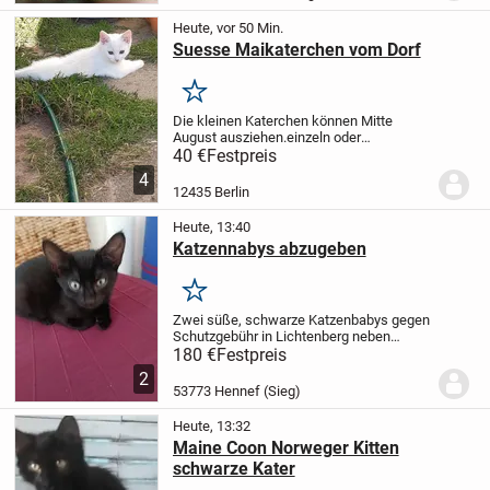
Umgebung und suche...
Heute, vor 50 Min.
Suesse Maikaterchen vom Dorf
Merken
Die kleinen Katerchen können Mitte
August ausziehen.einzeln oder
zusammen. Es sind Freigaenger. Sie sind
40 €
Festpreis
ganz lieb und zahm.Sie fressen Nass und
4
Trockenfutter. Gesucht werden liebe
12435 Berlin
Katzeneltern,gerne ...
Heute, 13:40
Katzennabys abzugeben
Merken
Zwei süße, schwarze Katzenbabys gegen
Schutzgebühr in Lichtenberg neben
Hennef abzuheben.
Die beiden Kater sind
180 €
Festpreis
verspielt, verschmust und an Menschen
2
gewöhnt.
Die Mutter der Kätzchen ist eine
53773 Hennef (Sieg)
junge...
Heute, 13:32
Maine Coon Norweger Kitten
schwarze Kater