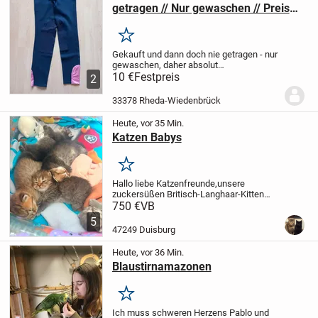
getragen // Nur gewaschen // Preis
10€
Merken
Gekauft und dann doch nie getragen - nur
gewaschen, daher absolut
neuwertig
10 €
Festpreis
Größe 158
Preis 10€
Kann in
2
33378 Wiedenbrück abgeholt werden.
Versand ist auf freundliche Nachfrage
33378 Rheda-Wiedenbrück
auch möglich,...
Heute, vor 35 Min.
Katzen Babys
Merken
Hallo liebe Katzenfreunde,
​unsere
zuckersüßen Britisch-Langhaar-Kitten
haben am 14.05. das Licht der Welt
750 €
VB
erblickt und dürfen ab dem 15.08. in ein
5
verantwortungsvolles und liebevolles
47249 Duisburg
neues Zuhause...
Heute, vor 36 Min.
Blaustirnamazonen
Merken
Ich muss schweren Herzens Pablo und