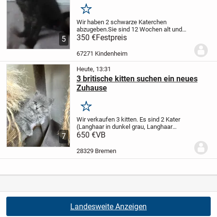
Merken
Wir haben 2 schwarze Katerchen
abzugeben.
Sie sind 12 Wochen alt und
sofort Abgabebereit.
350 €
Festpreis
Die Beiden sind eine
5
Mischung aus Norwegischer Waldkatze
und Maine Coon.
Die Elterntiere leben in
67271 Kindenheim
unserem...
Heute, 13:31
3 britische kitten suchen ein neues
Zuhause
Merken
Wir verkaufen 3 kitten. Es sind 2 Kater
(Langhaar in dunkel grau, Langhaar
hellgrau/ Silber) und eine Langhaar Katze.
650 €
VB
7
Die kleinen sind schon a die Toilette und
an alle Alltags Geräusche gewöhnt....
28329 Bremen
Landesweite Anzeigen