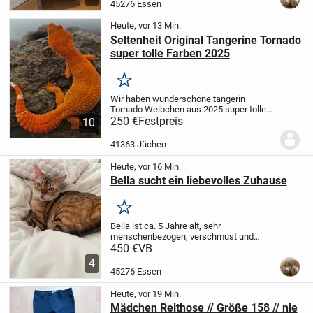
45276 Essen
Sisalspielseil
Einsatz:...
Heute, vor 13 Min.
Seltenheit Original Tangerine Tornado
super tolle Farben 2025
Merken
Wir haben wunderschöne tangerin
Tornado Weibchen aus 2025 super tolle
Farben super Zahm aus originaltieren
250 €
Festpreis
10
Kanada urban abzugeben bei Interesse
meldet euch0 und schaut sie euch an
41363 Jüchen
Export Papiere der...
Heute, vor 16 Min.
Bella sucht ein liebevolles Zuhause
Merken
Bella ist ca. 5 Jahre alt, sehr
menschenbezogen, verschmust und
absolut nicht scheu. ❤️ Sie liebt Kinder,
450 €
VB
kuschelt gerne und kommt auch gerne
4
mit ins Bett. Sie ist ruhig, ausgeglichen,
45276 Essen
aber auch gerne...
Heute, vor 19 Min.
Mädchen Reithose // Größe 158 // nie