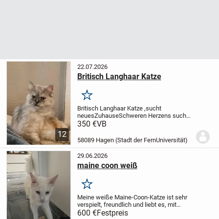
22.07.2026
Britisch Langhaar Katze
Merken
Britisch Langhaar Katze ,sucht
neues
Zuhause
Schweren Herzens suchen
wir für unsere liebe Katze
Plüschi ein
350 €
VB
neues, dauerhaftes Zuhause. Sie ist
eine
12
1 Jahr alte weibliche Britisch Langhaar
58089 Hagen (Stadt der FernUniversität)
Katze...
29.06.2026
maine coon weiß
Merken
Meine weiße Maine-Coon-Katze ist sehr
verspielt, freundlich und liebt es, mit
Menschen zu spielen. Sie kratzt dabei
600 €
Festpreis