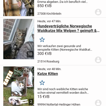
Emma abgeben..Da ich beruflich viel
unterwegs sein werde.Pablo kommt
850 €
VB
gerne mal an..Emma ist schüchtern..Ich
3
gebe die auch nur zusammen ab..
Papiere
27308 Kirchlinteln
für beide sind...
Heute, vor 47 Min.
Hundeverträgliche Norwegische
Waldkatze Mix Welpen ? geimpft &
gechipt 300,- € Verhandlungsbasis
Merken
Wir verkaufen zwei gesunde und
verspielte Kitten (Norwegische Waldkatze
Mix) aus unserem Wurf vom 05.05.2026.
300 €
VB
10
Die Kleinen sind bestens sozialisiert und
absolut an Hunde gewöhnt.Preise &
21514 Roseburg
Gesundheit:Get...
Heute, vor 48 Min.
Katze Kitten
Merken
Wir sind noch weibliche Kitten welche
schon einmal vermittelt worden doch
leider stellte sich bei der Tochter eine
15 €
VB
katzenallergie da daher mussten sie
2
wieder zurück in ihre gewohnte
99994 Nottertal-Heilinger Höhen