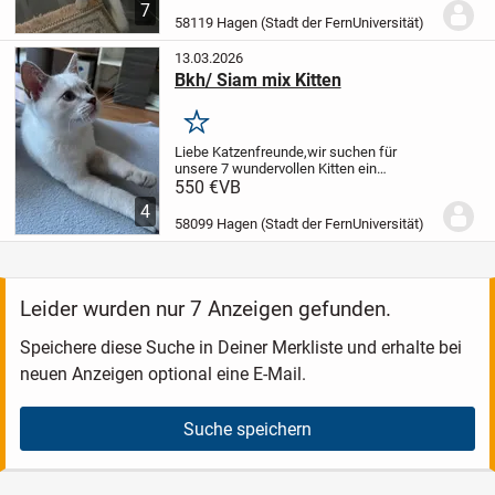
nicht und ist sehr vorsichtig. Manchmal
7
erkundet sie auch draußen die
58119 Hagen (Stadt der FernUniversität)
Umgebung,...
13.03.2026
Bkh/ Siam mix Kitten
Merken
Liebe Katzenfreunde,
wir suchen für
unsere 7 wundervollen Kitten ein
liebevolles Zuhause.
Sie sind am 16.
550 €
VB
Februar 2026 geboren
1 Männchen ist
4
noch verfügbar. Er ist sehr verschmust,
58099 Hagen (Stadt der FernUniversität)
neugierig und...
Leider wurden nur 7 Anzeigen gefunden.
Speichere diese Suche in Deiner Merkliste und erhalte bei
neuen Anzeigen optional eine E-Mail.
Suche speichern