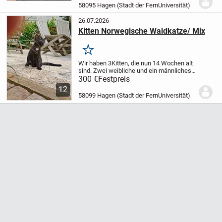
) die sind beide sehr Liebe voll kuscheln
58095 Hagen (Stadt der FernUniversität)
gerne und...
26.07.2026
Kitten Norwegische Waldkatze/ Mix
Merken
Wir haben 3Kitten, die nun 14 Wochen alt
sind. Zwei weibliche und ein männliches.
Das Muttertier ist eine Norwegische
300 €
Festpreis
Waldkatze.
( Freigängerin )
Vater ( Kater )
12
unbekannt.
Das Muttertier ist uns...
58099 Hagen (Stadt der FernUniversität)