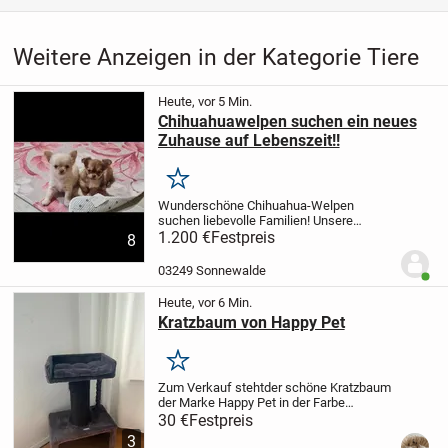
Weitere Anzeigen in der Kategorie Tiere
Heute, vor 5 Min.
Chihuahuawelpen suchen ein neues
Zuhause auf Lebenszeit!!
Merken
Wunderschöne Chihuahua-Welpen
suchen liebevolle Familien! Unsere
Kleinen sind am 10.06. geboren Sie
1.200 €
Festpreis
8
können ab 19.08 ins neues zu Hause
ziehen. Sie sind geimpft, entwurmt,
03249 Sonnewalde
Benut
gechippt und erhalten ein...
Heute, vor 6 Min.
Kratzbaum von Happy Pet
Merken
Zum Verkauf steht
der schöne Kratzbaum
der Marke Happy Pet in der Farbe
Anthrazit.
Ausstattung: Kuschelbett mit
30 €
Festpreis
Rand oben, integrierte Katzenhöhle unten
3
und ein zusätzliches