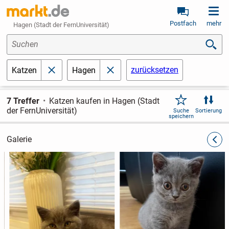
Postfach
mehr
Hagen (Stadt der FernUniversität)
Suchen
zurücksetzen
Katzen
Hagen
schließen
schließen
7 Treffer
Katzen kaufen in Hagen (Stadt
der FernUniversität)
Suche
Sortierung
speichern
Galerie
zurüc