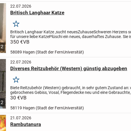
22.07.2026
Britisch Langhaar Katze
Merken
Britisch Langhaar Katze ,sucht neues
Zuhause
Schweren Herzens s
für unsere liebe Katze
Plüschi ein neues, dauerhaftes Zuhause. Sie i
Jahr alte weibliche Britisch Langhaar Katze...
350 €
VB
12
58089 Hagen (Stadt der FernUniversität)
22.07.2026
Diverses Reitzubehör (Western) günstig abzugeben
Merken
Biete Reitzubehör (Western) gebraucht, in sehr gutem Zustand an: 
gebrochenes Gebiss, Vosal, Fliegendecke neu und eine Gebrauchte,
Neopren,Sattelgurt mit Fell, Tellingtengebiß,...
30 €
VB
12
58119 Hagen (Stadt der FernUniversität)
21.07.2026
Rambutanura