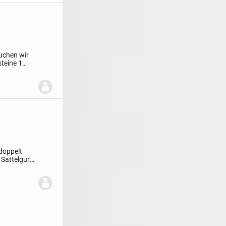
uchen wir
st
eine 1
doppelt
 Sattelgurt