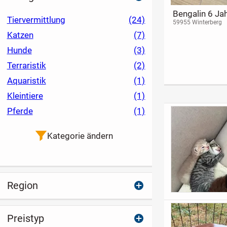
Bengalin 6 Jah
Tiervermittlung
(24)
59955 Winterberg
Katzen
(7)
Hunde
(3)
Terraristik
(2)
Aquaristik
(1)
Kleintiere
(1)
Pferde
(1)
Kategorie ändern
Region
Preistyp