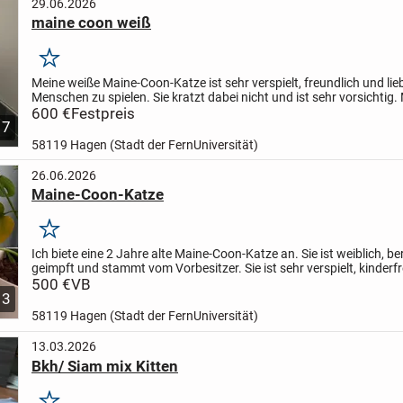
29.06.2026
maine coon weiß
Merken
Meine weiße Maine-Coon-Katze ist sehr verspielt, freundlich und lieb
Menschen zu spielen. Sie kratzt dabei nicht und ist sehr vorsichti
erkundet sie auch draußen die Umgebung,...
600 €
Festpreis
7
58119 Hagen (Stadt der FernUniversität)
26.06.2026
Maine-Coon-Katze
Merken
Ich biete eine 2 Jahre alte Maine-Coon-Katze an. Sie ist weiblich, be
geimpft und stammt vom Vorbesitzer. Sie ist sehr verspielt, kinderf
und liebt den Kontakt zu Menschen. Sie ist gut...
500 €
VB
3
58119 Hagen (Stadt der FernUniversität)
13.03.2026
Bkh/ Siam mix Kitten