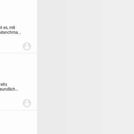
t es, mit
g. Manchmal
reits
reundlich