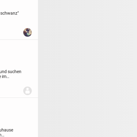
ngschwanz"
 und suchen
e im
Zuhause
n