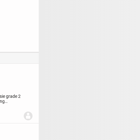
sie grade 2
ung