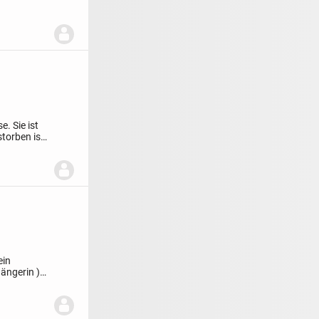
. Sie ist
torben ist,
ein
gängerin )