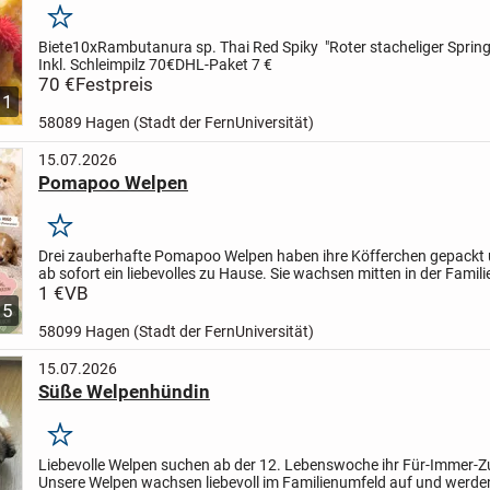
Merken
Biete
10xRambutanura sp. Thai Red Spiky
"Roter stacheliger Spri
Inkl. Schleimpilz 70€
DHL-Paket 7 €
70 €
Festpreis
1
58089 Hagen (Stadt der FernUniversität)
15.07.2026
Pomapoo Welpen
Merken
Drei zauberhafte Pomapoo Welpen haben ihre Köfferchen gepackt
ab sofort ein liebevolles zu Hause. Sie wachsen mitten in der Famili
Wohnzimmer auf und werden bestens sozialisiert. Die...
1 €
VB
5
58099 Hagen (Stadt der FernUniversität)
15.07.2026
Süße Welpenhündin
Merken
Liebevolle Welpen suchen ab der 12. Lebenswoche ihr Für-Immer-
Unsere Welpen wachsen liebevoll im Familienumfeld auf und werde