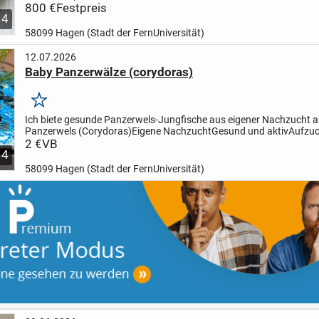
altersgerecht sozialisiert. Sie lernen alltägliche Geräusche,...
800 €
Festpreis
4
58099 Hagen (Stadt der FernUniversität)
12.07.2026
Baby Panzerwälze (corydoras)
Merken
Ich biete gesunde Panzerwels-Jungfische aus eigener Nachzucht a
Panzerwels (Corydoras)
Eigene Nachzucht
Gesund und aktiv
Aufzuc
Gesellschaftsaquarium
2 €
VB
Fressen bereits selbstständig
Die...
4
58099 Hagen (Stadt der FernUniversität)