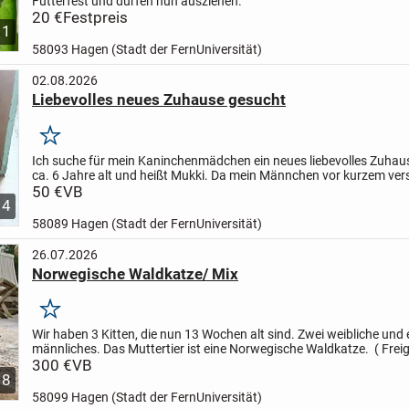
Futterfest und dürfen nun ausziehen.
20 €
Festpreis
1
58093 Hagen (Stadt der FernUniversität)
02.08.2026
Liebevolles neues Zuhause gesucht
Merken
Ich suche für mein Kaninchenmädchen ein neues liebevolles Zuhause
ca. 6 Jahre alt und heißt Mukki. Da mein Männchen vor kurzem vers
suche ich für sie nun ein neues Zuhause in dem...
50 €
VB
4
58089 Hagen (Stadt der FernUniversität)
26.07.2026
Norwegische Waldkatze/ Mix
Merken
Wir haben 3 Kitten, die nun 13 Wochen alt sind. Zwei weibliche und 
männliches.
Das Muttertier ist eine Norwegische Waldkatze.
( Frei
Vater ( Kater ) unbekannt.
300 €
VB
Das Muttertier ist...
8
58099 Hagen (Stadt der FernUniversität)