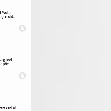
1 Welpe
rsgerecht
 weg und
e (die
re sind all