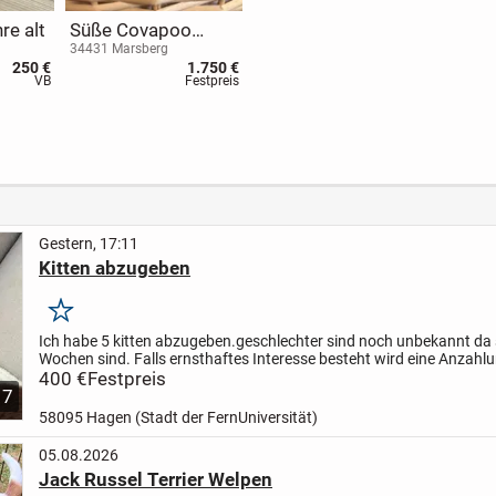
re alt
Süße Covapoo
Welpen
34431 Marsberg
250 €
1.750 €
VB
Festpreis
Gestern, 17:11
Kitten abzugeben
Merken
Ich habe 5 kitten abzugeben.
geschlechter sind noch unbekannt da 
Wochen sind. Falls ernsthaftes Interesse besteht wird eine Anzahl
entgegen genommen zum reservieren. Vorher können die...
400 €
Festpreis
7
58095 Hagen (Stadt der FernUniversität)
05.08.2026
Jack Russel Terrier Welpen