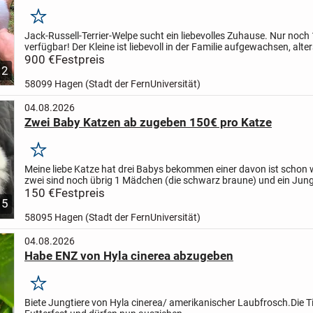
Merken
Jack-Russell-Terrier-Welpe sucht ein liebevolles Zuhause.
Nur noch 
verfügbar!
Der Kleine ist liebevoll in der Familie aufgewachsen, alte
geimpft, mehrfach entwurmt und tierärztlich...
900 €
Festpreis
2
58099 Hagen (Stadt der FernUniversität)
04.08.2026
Zwei Baby Katzen ab zugeben 150€ pro Katze
Merken
Meine liebe Katze hat drei Babys bekommen einer davon ist schon
zwei sind noch übrig 1 Mädchen (die schwarz braune) und ein Jung
graue ) die sind beide sehr Liebe voll kuscheln gerne und...
150 €
Festpreis
5
58095 Hagen (Stadt der FernUniversität)
04.08.2026
Habe ENZ von Hyla cinerea abzugeben
Merken
Biete Jungtiere von Hyla cinerea/ amerikanischer Laubfrosch.Die Tie