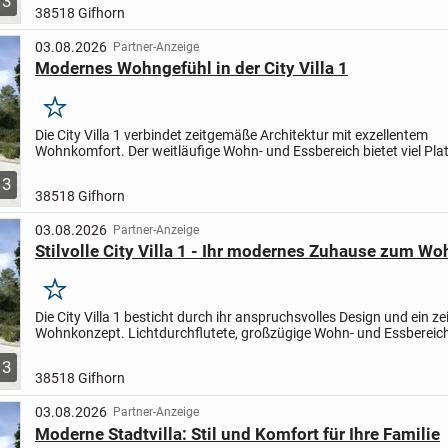
3
38518 Gifhorn
03.08.2026
Partner-Anzeige
Modernes Wohngefühl in der City Villa 1
Merken
Die City Villa 1 verbindet zeitgemäße Architektur mit exzellentem
Wohnkomfort. Der weitläufige Wohn- und Essbereich bietet viel Plat
gemeinsame Stunden mit Familie und Freunden. Im Obergeschoss.
3
38518 Gifhorn
03.08.2026
Partner-Anzeige
Stilvolle City Villa 1 - Ihr modernes Zuhause zum Wo
Merken
Die City Villa 1 besticht durch ihr anspruchsvolles Design und ein 
Wohnkonzept. Lichtdurchflutete, großzügige Wohn- und Essbereic
das perfekte Ambiente für gesellige Stunden...
3
38518 Gifhorn
03.08.2026
Partner-Anzeige
Moderne Stadtvilla: Stil und Komfort für Ihre Familie