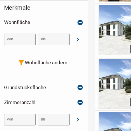
Merkmale
Wohnfläche
Von
Bis
Abschicken
Wohnfläche ändern
Grundstücksfläche
Zimmeranzahl
Von
Bis
Abschicken