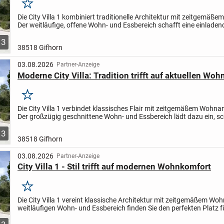
Merken
Die City Villa 1 kombiniert traditionelle Architektur mit zeitgemäße
Der weitläufige, offene Wohn- und Essbereich schafft eine einladen
Atmosphäre - ideal für entspannte Familienmomente...
3
38518 Gifhorn
03.08.2026
Partner-Anzeige
Moderne City Villa: Tradition trifft auf aktuellen Wo
Merken
Die City Villa 1 verbindet klassisches Flair mit zeitgemäßem Wohna
Der großzügig geschnittene Wohn- und Essbereich lädt dazu ein, s
Momente mit Familie oder Freunden zu verbringen - sei...
3
38518 Gifhorn
03.08.2026
Partner-Anzeige
City Villa 1 - Stil trifft auf modernen Wohnkomfort
Merken
Die City Villa 1 vereint klassische Architektur mit zeitgemäßem Wo
weitläufigen Wohn- und Essbereich finden Sie den perfekten Platz f
entspannte Stunden mit der Familie oder gesellige...