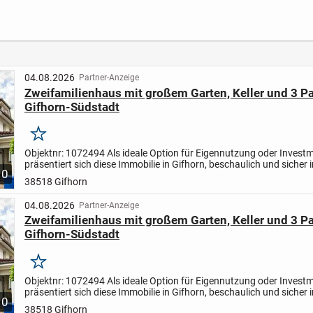
nd
Komfort auf einer
istung
Ebene
04.08.2026
Partner-Anzeige
Zweifamilienhaus mit großem Garten, Keller und 3 Pa
Gifhorn-Südstadt
Merken
Objektnr: 1072494
Als ideale Option für Eigennutzung oder Invest
präsentiert sich diese Immobilie in Gifhorn, beschaulich und sicher i
10
Nebenstraße. Dank seines gepflegten Zustands...
38518 Gifhorn
04.08.2026
Partner-Anzeige
Zweifamilienhaus mit großem Garten, Keller und 3 Pa
Gifhorn-Südstadt
Merken
Objektnr: 1072494
Als ideale Option für Eigennutzung oder Invest
präsentiert sich diese Immobilie in Gifhorn, beschaulich und sicher i
10
Nebenstraße. Dank seines gepflegten Zustands...
38518 Gifhorn