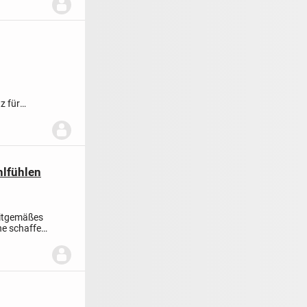
z für
..
hlfühlen
zeitgemäßes
he schaffen