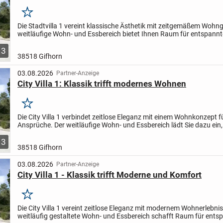
Merken
Die Stadtvilla 1 vereint klassische Ästhetik mit zeitgemäßem Wohng
weitläufige Wohn- und Essbereich bietet Ihnen Raum für entspann
mit der Familie oder gesellige Abende im...
3
38518 Gifhorn
03.08.2026
Partner-Anzeige
City Villa 1: Klassik trifft modernes Wohnen
Merken
Die City Villa 1 verbindet zeitlose Eleganz mit einem Wohnkonzept 
Ansprüche. Der weitläufige Wohn- und Essbereich lädt Sie dazu ein,
entspannte Stunden mit Ihren Liebsten zu verbringen...
3
38518 Gifhorn
03.08.2026
Partner-Anzeige
City Villa 1 - Klassik trifft Moderne und Komfort
Merken
Die City Villa 1 vereint zeitlose Eleganz mit modernem Wohnerlebnis
weitläufig gestaltete Wohn- und Essbereich schafft Raum für ents