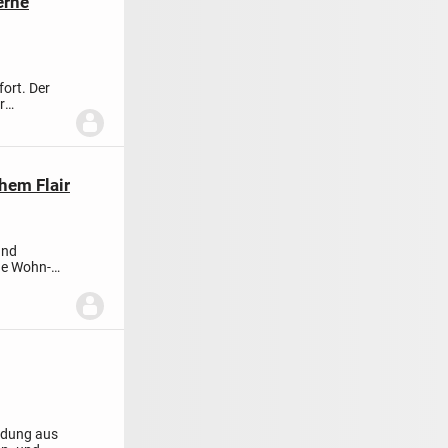
derne
fort. Der
r
hem Flair
 und
ge Wohn-
indung aus