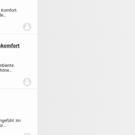
m Komfort.
de
hnkomfort
mbiente.
chöne
hngefühl. Im
ür