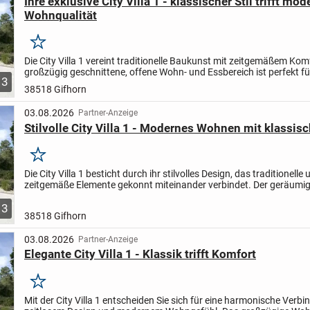
Ihre exklusive City Villa 1 - klassischer Stil trifft mo
Wohnqualität
Merken
Die City Villa 1 vereint traditionelle Baukunst mit zeitgemäßem Kom
großzügig geschnittene, offene Wohn- und Essbereich ist perfekt fü
3
entspannte Familienabende oder fröhliche Runden mit...
38518 Gifhorn
03.08.2026
Partner-Anzeige
Stilvolle City Villa 1 - Modernes Wohnen mit klassisc
Merken
Die City Villa 1 besticht durch ihr stilvolles Design, das traditionelle
zeitgemäße Elemente gekonnt miteinander verbindet. Der geräumi
und Essbereich lädt sowohl zu entspannten Familienab...
3
38518 Gifhorn
03.08.2026
Partner-Anzeige
Elegante City Villa 1 - Klassik trifft Komfort
Merken
Mit der City Villa 1 entscheiden Sie sich für eine harmonische Verb