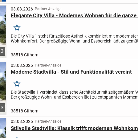
03.08.2026
Partner-Anzeige
Elegante City Villa - Modernes Wohnen für die ganze
Merken
Die City Villa 1 steht für zeitlose Ästhetik kombiniert mit modernst
Wohnkomfort. Der großzügige Wohn- und Essbereich lädt zu gemüt
Abenden mit Ihren Liebsten oder geselligen Treffen ein. Im...
3
38518 Gifhorn
03.08.2026
Partner-Anzeige
Moderne Stadtvilla - Stil und Funktionalität vereint
Merken
Die Stadtvilla 1 verbindet klassische Architektur mit zeitgemäßem
Der großzügige Wohn- und Essbereich lädt zu entspannten Moment
Ihrer Familie oder zu geselligen Abenden mit...
3
38518 Gifhorn
03.08.2026
Partner-Anzeige
Stilvolle Stadtvilla: Klassik trifft modernen Wohnkom