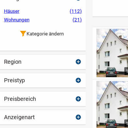
Grundstück u
deine Eigenle
Häuser
(112)
mit ein
Wohnungen
(21)
Kategorie ändern
Region
Preistyp
Preisbereich
Anzeigenart