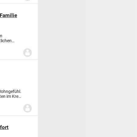
 Familie
em
lichen
 Wohngefühl.
en im Kreis
fort