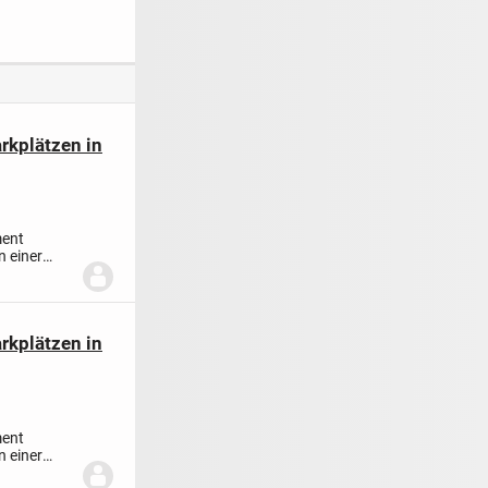
NEUBAUWOHNUNG
viel Platz
EN NACH QNG IN
BAD BEDERKESA -
WOHNUNG 1
rkplätzen in
ment
n einer
rkplätzen in
ment
n einer