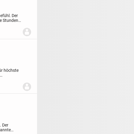
efühl. Der
te Stunden
für höchste
. Der
pannte