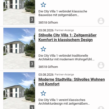
Merken
Die City Villa 1 verbindet klassische
Bauweise mit zeitgemäßem
Wohnkomfort. Großzügige, offene Wohn-
3
und Esszonen schaffen ein angenehmes
38518 Gifhorn
Ambiente - ideal für gesellige Runden
oder entspannte...
03.08.2026
Partner-Anzeige
Stilvolle City Villa 1: Zeitgemäßer
Komfort in klassischem Design
Merken
Die City Villa 1 verbindet traditionelle
Architektur mit modernem Wohngefühl.
Der weitläufige Wohn- und Essbereich
3
schafft ein behagliches Ambiente für
38518 Gifhorn
entspannte Familienzeiten oder fröhliche
Abende...
03.08.2026
Partner-Anzeige
Moderne Stadtvilla: Stilvolles Wohnen
mit Komfort
Merken
Die City Villa 1 vereint klassisches
Architekturdesign mit zeitgemäßem
Wohngefühl. Der weitläufige Wohn- und
3