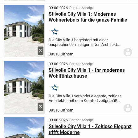
sowohl zu entspannten Familienab...
03.08.2026
Partner-Anzeige
Stilvolle City Villa 1: Modernes
Wohnerlebnis für die ganze Familie
Merken
Die City Villa 1 begeistert mit einer
ansprechenden, zeitgemäßen Architektur
und einem fortschrittlichen Wohnkonzept.
3
Lichtdurchflutete, offene Wohn- und
38518 Gifhorn
Essbereiche bieten viel Raum für
geselliges...
03.08.2026
Partner-Anzeige
Stilvolle City Villa 1 - Ihr modernes
Wohlfühlzuhause
Merken
Die City Villa 1 verbindet elegante, zeitlose
Architektur mit dem Komfort zeitgemäßen
Wohnens. Der offen gestaltete Wohn-
3
und Essbereich bietet Ihnen ausreichend
38518 Gifhorn
Raum für gemütliche Familienabende...
03.08.2026
Partner-Anzeige
Stilvolle City Villa 1 - Zeitlose Eleganz
trifft Moderne