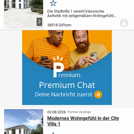
Merken
Die Stadtvilla 1 vereint klassische
Ästhetik mit zeitgemäßem Wohngefühl.
Der weitläufige Wohn- und Essbereich
3
bietet Ihnen Raum für entspannte
38518 Gifhorn
Stunden mit der Familie oder gesellige
Abende im...
03.08.2026
Partner-Anzeige
Modernes Wohngefühl in der City
Villa 1