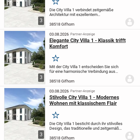
Merken
Die City Villa 1 verbindet zeitgemäße
Architektur mit exzellentem
Wohnkomfort. Der weitläufige Wohn- und
3
Essbereich bietet viel Platz für
38518 Gifhorn
gemeinsame Stunden mit Familie und
Freunden. Im Obergeschoss...
03.08.2026
Partner-Anzeige
Elegante City Villa 1 - Klassik trifft
Komfort
Merken
Mit der City Villa 1 entscheiden Sie sich
für eine harmonische Verbindung aus
zeitlosem Design und modernem
3
Wohngefühl. Das großzügige Wohn- und
38518 Gifhorn
Esszimmer lädt zu entspannten Abenden
mit Ihren...
03.08.2026
Partner-Anzeige
Stilvolle City Villa 1 - Modernes
Wohnen mit klassischem Flair
Merken
Die City Villa 1 besticht durch ihr stilvolles
Design, das traditionelle und zeitgemäße
Elemente gekonnt miteinander verbindet.
3
Der geräumige Wohn- und Essbereich lädt
38518 Gifhorn