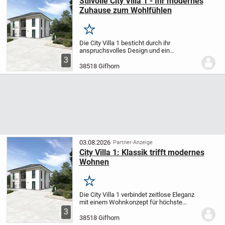
Stilvolle City Villa 1 - Ihr modernes
Zuhause zum Wohlfühlen
Merken
Die City Villa 1 besticht durch ihr
anspruchsvolles Design und ein
zeitgemäßes Wohnkonzept.
3
Lichtdurchflutete, großzügige Wohn- und
38518 Gifhorn
Essbereiche schaffen das perfekte
Ambiente für gesellige Stunden...
03.08.2026
Partner-Anzeige
City Villa 1: Klassik trifft modernes
Wohnen
Merken
Die City Villa 1 verbindet zeitlose Eleganz
mit einem Wohnkonzept für höchste
Ansprüche. Der weitläufige Wohn- und
3
Essbereich lädt Sie dazu ein, entspannte
38518 Gifhorn
Stunden mit Ihren Liebsten zu