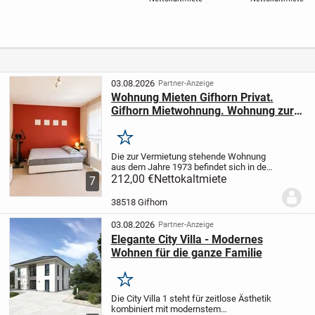
energieeffizient
Zimmern sowie 2
und Carport
Balkonen und
Einbauküche in
Wolfsburg
03.08.2026
Partner-Anzeige
Wohnung Mieten Gifhorn Privat.
Gifhorn Mietwohnung. Wohnung zur
Miete In Gifhorn. Gifhorn Wohnung.
Merken
Die zur Vermietung stehende Wohnung
aus dem Jahre 1973 befindet sich in dem
schönen Ortsteil Gamsen, welcher zur
212,00 €
Nettokaltmiete
7
Stadt Gifhorn in Niedersachsen zugehörig
ist.
Die Wohnung kann ab dem
38518 Gifhorn
01.12.2026...
03.08.2026
Partner-Anzeige
Elegante City Villa - Modernes
Wohnen für die ganze Familie
Merken
Die City Villa 1 steht für zeitlose Ästhetik
kombiniert mit modernstem