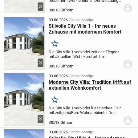
modernem Wohnerlebnis. Der weitläufig
gestaltete Wohn- und Essbereich schafft
3
Raum für entspannte Familienabende
38518 Gifhorn
oder gesellige Stunden mit Freunden. Im...
03.08.2026
Partner-Anzeige
Stilvolle City Villa 1 - Ihr neues
Zuhause mit modernem Komfort
Merken
Die City Villa 1 verbindet zeitlose Eleganz
mit aktuellem Wohnkomfort. Im
weitläufigen Wohn- und Essbereich
3
genießen Sie entspannte Stunden mit der
38518 Gifhorn
Familie oder gesellige Abende mit Ihren
Freunden....
03.08.2026
Partner-Anzeige
Moderne City Villa: Tradition trifft auf
aktuellen Wohnkomfort
Merken
Die City Villa 1 verbindet klassisches Flair
mit zeitgemäßem Wohnambiente. Der
großzügig geschnittene Wohn- und
3
Essbereich lädt dazu ein, schöne
38518 Gifhorn
Momente mit Familie oder Freunden zu
verbringen - sei...
03.08.2026
Partner-Anzeige