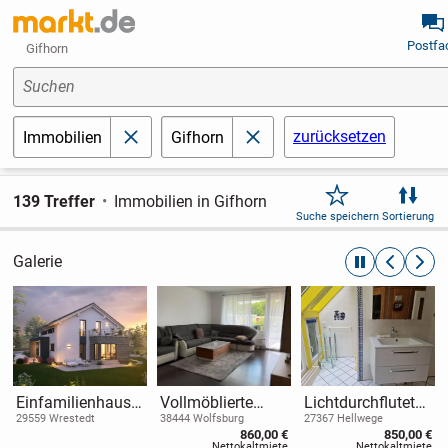
Postfa
Gifhorn
Suchen
zurücksetzen
Immobilien
Gifhorn
schließen
schließen
139 Treffer
Immobilien in Gifhorn
Suche speichern
Sortierung
Galerie
automatische R
zurückblät
weite
Einfamilienhaus
Vollmöblierte
Lichtdurchflutete
zum Wohlfühlen -
modernisierte
Wohnung mit
29559 Wrestedt
38444 Wolfsburg
27367 Hellwege
860,00 €
850,00 €
nachhaltig &
Wohnung mit drei
Kamin, Sauna
Nettokaltmiete
Nettokaltmiete