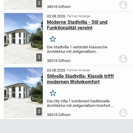
Wohnkomfort. Der großzügige Wohn- und
3
Essbereich lädt zu gemütlichen Abenden
38518 Gifhorn
mit Ihren Liebsten oder geselligen Treffen
ein. Im...
03.08.2026
Partner-Anzeige
Moderne Stadtvilla - Stil und
Funktionalität vereint
Merken
Die Stadtvilla 1 verbindet klassische
Architektur mit zeitgemäßem
Wohngefühl. Der großzügige Wohn- und
3
Essbereich lädt zu entspannten
38518 Gifhorn
Momenten im Kreis Ihrer Familie oder zu
geselligen Abenden mit...
03.08.2026
Partner-Anzeige
Stilvolle Stadtvilla: Klassik trifft
modernen Wohnkomfort
Merken
Die City Villa 1 kombiniert traditionelle
Architektur mit zeitgemäßem Komfort.
Der weitläufige, offene Wohn- und
3
Essbereich schafft eine einladende
38518 Gifhorn
Atmosphäre - ideal für entspannte
Familienmomente...