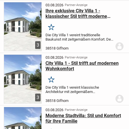
verbringen...
03.08.2026
Partner-Anzeige
Ihre exklusive City Villa 1 -
klassischer Stil trifft moderne
Wohnqualität
Merken
Die City Villa 1 vereint traditionelle
Baukunst mit zeitgemäßem Komfort. Der
großzügig geschnittene, offene Wohn-
3
und Essbereich ist perfekt für entspannte
38518 Gifhorn
Familienabende oder fröhliche Runden
mit...
03.08.2026
Partner-Anzeige
City Villa 1 - Stil trifft auf modernen
Wohnkomfort
Merken
Die City Villa 1 vereint klassische
Architektur mit zeitgemäßem
Wohngefühl. Im weitläufigen Wohn- und
3
Essbereich finden Sie den perfekten Platz
38518 Gifhorn
für entspannte Stunden mit der Familie
oder gesellige...
03.08.2026
Partner-Anzeige
Moderne Stadtvilla: Stil und Komfort
für Ihre Familie