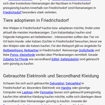
sich über kostenlose Kleinanzeigen der Nachbarn in Friedrichsdorf
preisgünstig kaufen.Innerhalb von Friedrichsdorf sind Kleinanzeigen in
Friedrichsdorf
besonders stark vertreten.
Tiere adoptieren in Friedrichsdorf
Wer Welpen in Friedrichsdorf kaufen bzw. adoptieren möchte, findet unter
aktuell die meisten Hundeanzeigen. Zum Katzenbabys kaufen sind
folgende Kategorien am beliebtesten: . Interessenten sollten das Tier vor
Ort beim Hunde- oder Katzen-Züchter in Friedrichsdorf besuchen, bevor sie
den Welpen oder die Katzen kaufen. Für den Reitsport gibt es Angebote für
Reitbeteiligung, Reitpartner
in Friedrichsdorf. Reinrassige
Großpferde
und
liebe
Ponys, Kleinpferde
werden über Pferdeanzeigen vermittelt. Gerade
Zubehör für Pferde
wie secondhand
Sättel, Sattelzubehör
sind gebraucht
sehr günstig zu kaufen.
Gebrauchte Elektronik und Secondhand Kleidung
Schauen Sie sich auch gebrauchte
Dekoration
,
Dekoartikel
in
Friedrichsdorf an. Besonders Elektronik wie
Handys
oder günstige
Computer wie
Laptops
oder
Fernseher
lassen sich gebraucht preisgünstig
kaufen.Wer attraktive Kleidung kaufen möchte, sollte sich überlegen diese
secondhand über Kleinanzeigen günstig zu kaufen. Inserate der