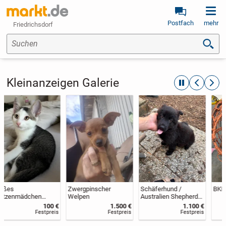
Postfach
mehr
Friedrichsdorf
Suchen
Kleinanzeigen Galerie
automatische R
zurückblät
weite
Zwergpinscher
Schäferhund /
BKH kitten Reinrassig
Welpen
Australien Shepherd
Welpe
1.500 €
1.100 €
490 €
(Assistenshund/Rettu
Festpreis
Festpreis
Festpreis
ngshund/Mantrailer)