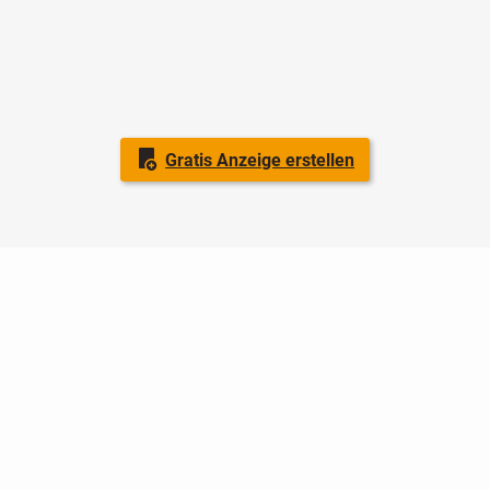
Gratis Anzeige erstellen
Nutzungsbedingungen
Datenschutz
Barrierefreiheit
Impressum
Kontakt
Hilfe
Sicherheit
Jugendschutz
Login
Konto löschen
Premium buchen
Abo kündigen
Ratgeber
Newsletter
Über uns
Jobs
Werbung
Facebook
Widget erstellen