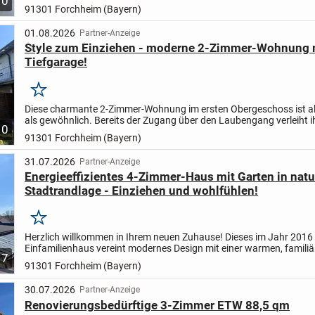
10
91301 Forchheim (Bayern)
01.08.2026
Partner-Anzeige
Style zum Einziehen - moderne 2-Zimmer-Wohnung 
Tiefgarage!
Merken
Diese charmante 2-Zimmer-Wohnung im ersten Obergeschoss ist al
als gewöhnlich. Bereits der Zugang über den Laubengang verleiht i
10
besonderen Charakter. Ein interessanter Grundriss,...
91301 Forchheim (Bayern)
31.07.2026
Partner-Anzeige
Energieeffizientes 4-Zimmer-Haus mit Garten in nat
Stadtrandlage - Einziehen und wohlfühlen!
Merken
Herzlich willkommen in Ihrem neuen Zuhause! Dieses im Jahr 2016
Einfamilienhaus vereint modernes Design mit einer warmen, familiä
7
Atmosphäre. Mit einer Wohnfläche von ca. 130 m² und...
91301 Forchheim (Bayern)
30.07.2026
Partner-Anzeige
Renovierungsbedürftige 3-Zimmer ETW 88,5 qm