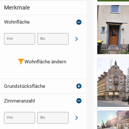
Merkmale
Wohnfläche
Von
Bis
Abschicken
Wohnfläche ändern
Grundstücksfläche
Zimmeranzahl
Von
Bis
Abschicken