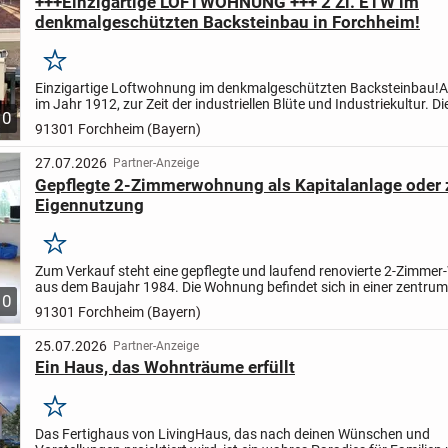
+++Einzigartige LOFTWOHNUNG +++ 2 Zi. ETW im
denkmalgeschützten Backsteinbau in Forchheim!
Merken
Einzigartige Loftwohnung im denkmalgeschützten Backsteinbau!
A
im Jahr 1912, zur Zeit der industriellen Blüte und Industriekultur. D
10
Forchheim, eine alteingesessene Firma,...
91301 Forchheim (Bayern)
27.07.2026
Partner-Anzeige
Gepflegte 2-Zimmerwohnung als Kapitalanlage oder 
Eigennutzung
Merken
Zum Verkauf steht eine gepflegte und laufend renovierte 2-Zimme
aus dem Baujahr 1984. Die Wohnung befindet sich in einer zentr
10
Lage und überzeugt durch ihre durchdachte Raumaufteilung...
91301 Forchheim (Bayern)
25.07.2026
Partner-Anzeige
Ein Haus, das Wohnträume erfüllt
Merken
Das Fertighaus von LivingHaus, das nach deinen Wünschen und