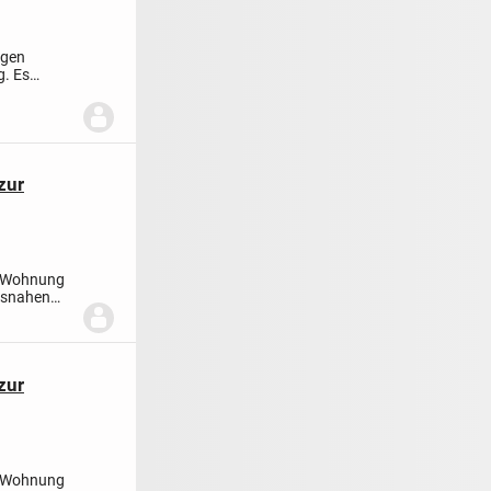
igen
g. Es
..
zur
r-Wohnung
umsnahen
zur
r-Wohnung