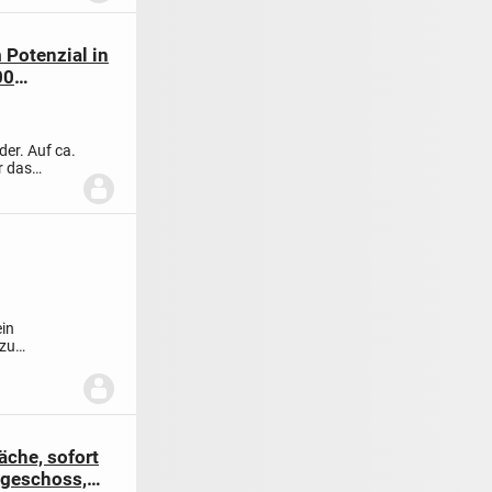
Potenzial in
00
er. Auf ca.
r das
ein
 zu
che, sofort
geschoss,