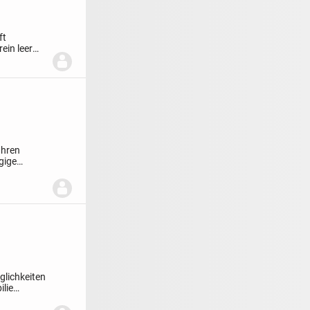
ft
ein leer
Ihren
gige
glichkeiten
lie