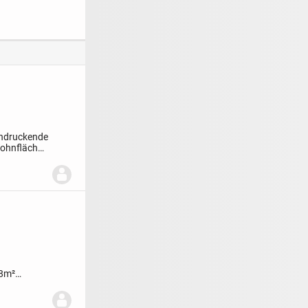
MDACH
vermietete 1-
Zimmer-Wohnung
mit Balkon und
Aufzug
eindruckende
Wohnfläche
68m²
 für...