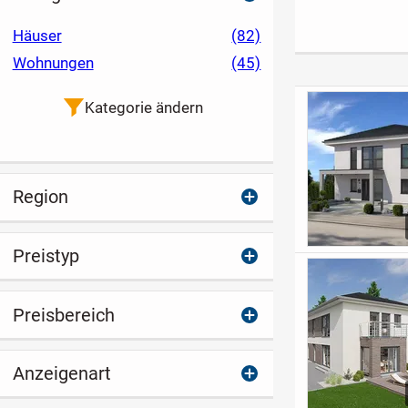
am Ammersee -
Wohnung wartet |
mit Garage,
WE 111
Wintergarten,
Häuser
(82)
Anlage und
Wohnungen
(45)
pflegeleichte
Garten
Kategorie ändern
Region
Preistyp
Preisbereich
Anzeigenart