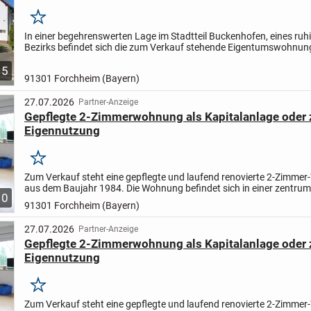
Merken
In einer begehrenswerten Lage im Stadtteil Buckenhofen, eines ruh
Bezirks befindet sich die zum Verkauf stehende Eigentumswohnun
handelt sich um eine 3-Zimmer-Wohnung im 1. Obergeschoss eines.
5
91301 Forchheim (Bayern)
27.07.2026
Partner-Anzeige
Gepflegte 2-Zimmerwohnung als Kapitalanlage oder 
Eigennutzung
Merken
Zum Verkauf steht eine gepflegte und laufend renovierte 2-Zimme
aus dem Baujahr 1984. Die Wohnung befindet sich in einer zentr
10
Lage und überzeugt durch ihre durchdachte Raumaufteilung...
91301 Forchheim (Bayern)
27.07.2026
Partner-Anzeige
Gepflegte 2-Zimmerwohnung als Kapitalanlage oder 
Eigennutzung
Merken
Zum Verkauf steht eine gepflegte und laufend renovierte 2-Zimme