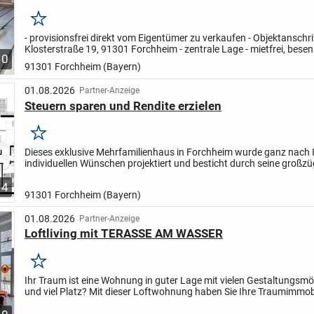
sehr hell, 255 cm Raumhöhe
Merken
- provisionsfrei direkt vom Eigentümer zu verkaufen - Objektanschri
Klosterstraße 19, 91301 Forchheim - zentrale Lage - mietfrei, besenr
10
(die Gegenstände auf den Fotos sind inzwischen...
91301 Forchheim (Bayern)
01.08.2026
Partner-Anzeige
Steuern sparen und Rendite erzielen
Merken
Dieses exklusive Mehrfamilienhaus in Forchheim wurde ganz nach 
individuellen Wünschen projektiert und besticht durch seine großzü
Wohnfläche von 500 m² auf drei Etagen. Mit insgesamt 18...
4
91301 Forchheim (Bayern)
01.08.2026
Partner-Anzeige
Loftliving mit TERASSE AM WASSER
Merken
Ihr Traum ist eine Wohnung in guter Lage mit vielen Gestaltungsmö
und viel Platz? Mit dieser Loftwohnung haben Sie Ihre Traumimmobi
gefunden! Zu bieten hat die Wohnung ein hochwertiges...