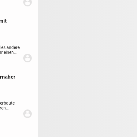
mit
les andere
hr einen
urnaher
 erbaute
ren