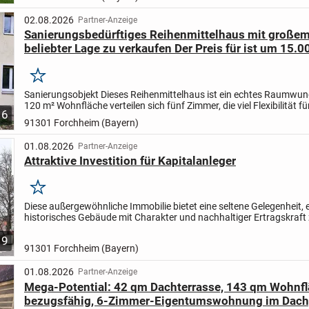
02.08.2026
Partner-Anzeige
Sanierungsbedürftiges Reihenmittelhaus mit großem 
beliebter Lage zu verkaufen Der Preis für ist um 15.0
€ gesunken!
Merken
Sanierungsobjekt
Dieses Reihenmittelhaus ist ein echtes Raumwund
120 m² Wohnfläche verteilen sich fünf Zimmer, die viel Flexibilität fü
6
Familienleben bieten. Ob Kinderzimmer,...
91301 Forchheim (Bayern)
01.08.2026
Partner-Anzeige
Attraktive Investition für Kapitalanleger
Merken
Diese außergewöhnliche Immobilie bietet eine seltene Gelegenheit, 
historisches Gebäude mit Charakter und nachhaltiger Ertragskraft
erwerben. Die Kombination aus erstklassiger Innenstadtlage,...
9
91301 Forchheim (Bayern)
01.08.2026
Partner-Anzeige
Mega-Potential: 42 qm Dachterrasse, 143 qm Wohnflä
bezugsfähig, 6-Zimmer-Eigentumswohnung im Dach