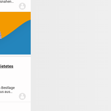
umsnahen
ietetes
n Bestlage
us aus