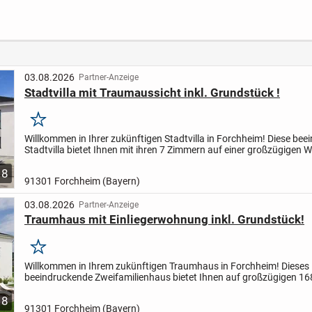
West - KfW-40 mit
Kapitalanlage!
WAL
 PV-
QNG-Zertifizierung
m
03.08.2026
Partner-Anzeige
Stadtvilla mit Traumaussicht inkl. Grundstück !
Merken
Willkommen in Ihrer zukünftigen Stadtvilla in Forchheim! Diese be
Stadtvilla bietet Ihnen mit ihren 7 Zimmern auf einer großzügigen 
von 145m² genug Raum für Ihre individuellen...
8
91301 Forchheim (Bayern)
03.08.2026
Partner-Anzeige
Traumhaus mit Einliegerwohnung inkl. Grundstück!
Merken
Willkommen in Ihrem zukünftigen Traumhaus in Forchheim! Dieses
beeindruckende Zweifamilienhaus bietet Ihnen auf großzügigen 1
Wohnfläche und einem 950m² großen Grundstück ausreichend Platz
8
91301 Forchheim (Bayern)