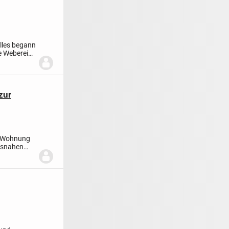
lles begann
ie Weberei
zur
r-Wohnung
umsnahen