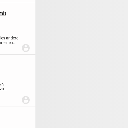
mit
les andere
hr einen
ein
 zu