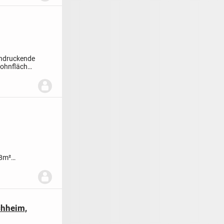
eindruckende
Wohnfläche
68m²
 für...
chheim,