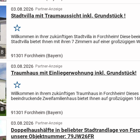
03.08.2026
Partner-Anzeige
Stadtvilla mit Traumaussicht inkl. Grundstück !
Merken
Willkommen in Ihrer zukünftigen Stadtvilla in Forchheim! Diese be
Stadtvilla bietet Ihnen mit ihren 7 Zimmern auf einer großzügigen 
von 145m² genug Raum für Ihre individuellen...
8
91301 Forchheim (Bayern)
03.08.2026
Partner-Anzeige
Traumhaus mit Einliegerwohnung inkl. Grundstück!
Merken
Willkommen in Ihrem zukünftigen Traumhaus in Forchheim! Dieses
beeindruckende Zweifamilienhaus bietet Ihnen auf großzügigen 1
Wohnfläche und einem 950m² großen Grundstück ausreichend Platz
8
91301 Forchheim (Bayern)
03.08.2026
Partner-Anzeige
Doppelhaushälfte in beliebter Stadtrandlage von For
unsere Objektnummer: 79JW26FR