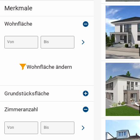
Merkmale
Wohnfläche
Von
Bis
Abschicken
Wohnfläche ändern
Grundstücksfläche
Zimmeranzahl
Von
Bis
Abschicken