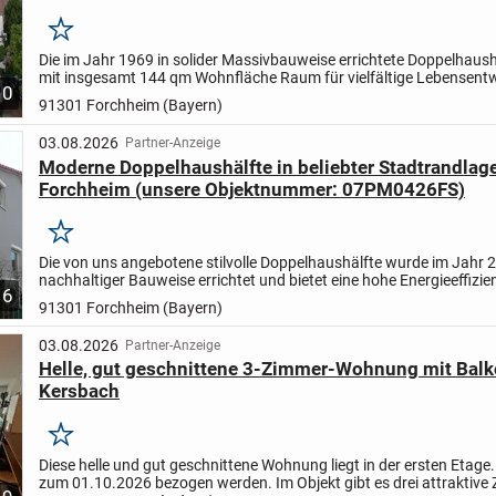
Merken
Die im Jahr 1969 in solider Massivbauweise errichtete Doppelhaushä
mit insgesamt 144 qm Wohnfläche Raum für vielfältige Lebensentw
10
einen wettergeschützten Eingangsbereich, der...
91301 Forchheim (Bayern)
03.08.2026
Partner-Anzeige
Moderne Doppelhaushälfte in beliebter Stadtrandlag
Forchheim (unsere Objektnummer: 07PM0426FS)
Merken
Die von uns angebotene stilvolle Doppelhaushälfte wurde im Jahr 2
nachhaltiger Bauweise errichtet und bietet eine hohe Energieeffizien
6
zeitgemäße Holzständerbauweise sorgt für ein...
91301 Forchheim (Bayern)
03.08.2026
Partner-Anzeige
Helle, gut geschnittene 3-Zimmer-Wohnung mit Balk
Kersbach
Merken
Diese helle und gut geschnittene Wohnung liegt in der ersten Etage.
zum 01.10.2026 bezogen werden. Im Objekt gibt es drei attraktive