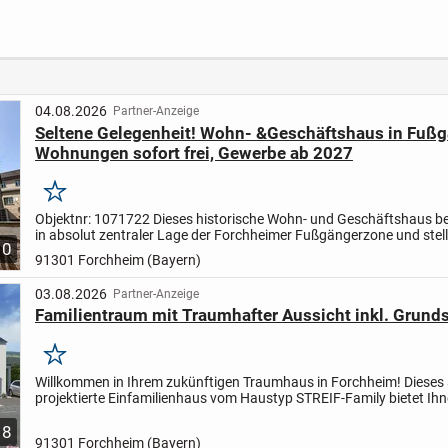
en
Massahaus!
Balkon
r den
**
04.08.2026
Partner-Anzeige
Seltene Gelegenheit! Wohn- &Geschäftshaus in Fußg
Wohnungen sofort frei, Gewerbe ab 2027
Merken
Objektnr: 1071722
Dieses historische Wohn- und Geschäftshaus be
in absolut zentraler Lage der Forchheimer Fußgängerzone und stell
10
insbesondere für Kapitalanleger eine interessante...
91301 Forchheim (Bayern)
03.08.2026
Partner-Anzeige
Familientraum mit Traumhafter Aussicht inkl. Grund
Merken
Willkommen in Ihrem zukünftigen Traumhaus in Forchheim! Dieses a
projektierte Einfamilienhaus vom Haustyp STREIF-Family bietet Ihn
großzügigen 143m² Wohnfläche genügend Raum für Ihre...
8
91301 Forchheim (Bayern)