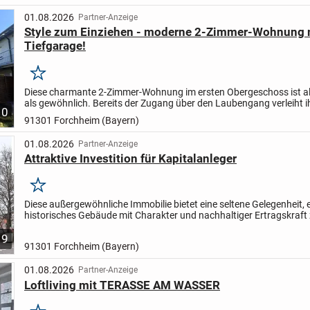
01.08.2026
Partner-Anzeige
Style zum Einziehen - moderne 2-Zimmer-Wohnung 
Tiefgarage!
Merken
Diese charmante 2-Zimmer-Wohnung im ersten Obergeschoss ist al
als gewöhnlich. Bereits der Zugang über den Laubengang verleiht i
10
besonderen Charakter. Ein interessanter Grundriss,...
91301 Forchheim (Bayern)
01.08.2026
Partner-Anzeige
Attraktive Investition für Kapitalanleger
Merken
Diese außergewöhnliche Immobilie bietet eine seltene Gelegenheit, 
historisches Gebäude mit Charakter und nachhaltiger Ertragskraft
erwerben. Die Kombination aus erstklassiger Innenstadtlage,...
9
91301 Forchheim (Bayern)
01.08.2026
Partner-Anzeige
Loftliving mit TERASSE AM WASSER