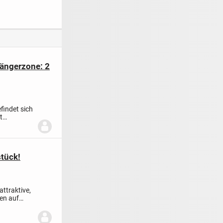
 in City-Lage
der Fischerstraße,
Kempten!
ängerzone: 2
findet sich
t
stück!
ttraktive,
en auf