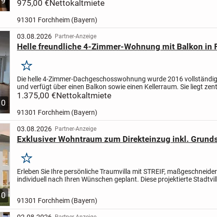
9
Das Badezimmer verfügt über Tageslicht und ist mit...
975,00 €
Nettokaltmiete
91301 Forchheim (Bayern)
03.08.2026
Partner-Anzeige
Helle freundliche 4-Zimmer-Wohnung mit Balkon in
Merken
Die helle 4-Zimmer-Dachgeschosswohnung wurde 2016 vollständig 
und verfügt über einen Balkon sowie einen Kellerraum. Sie liegt zent
Forchheim mit fußläufig erreichbarem Bahnhof und...
1.375,00 €
Nettokaltmiete
10
91301 Forchheim (Bayern)
03.08.2026
Partner-Anzeige
Exklusiver Wohntraum zum Direkteinzug inkl. Grund
Merken
Erleben Sie Ihre persönliche Traumvilla mit STREIF, maßgeschneide
individuell nach Ihren Wünschen geplant. Diese projektierte Stadtvill
Ihnen alles, was das Herz begehrt: Auf beeindrucke...
10
91301 Forchheim (Bayern)