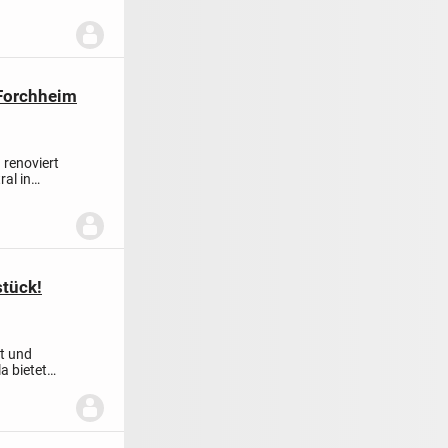
 Forchheim
renoviert
ral in
stück!
rt und
a bietet