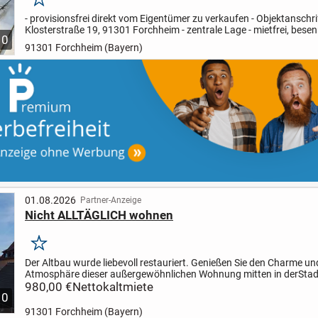
Merken
- provisionsfrei direkt vom Eigentümer zu verkaufen - Objektanschri
Klosterstraße 19, 91301 Forchheim - zentrale Lage - mietfrei, besenr
10
(die Gegenstände auf den Fotos sind inzwischen...
91301 Forchheim (Bayern)
01.08.2026
Partner-Anzeige
Nicht ALLTÄGLICH wohnen
Merken
Der Altbau wurde liebevoll restauriert. Genießen Sie den Charme un
Atmosphäre dieser außergewöhnlichen Wohnung mitten in der
Stad
Neugierig geworden?
980,00 €
Nettokaltmiete
Gerne vereinbaren wir einen Besichtigungste..
10
91301 Forchheim (Bayern)