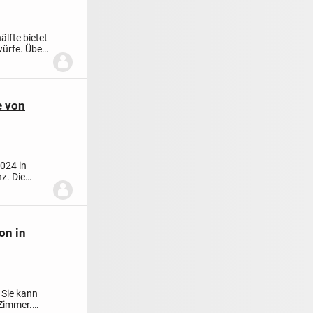
lfte bietet
ürfe. Über
e von
024 in
z. Die
on in
 Sie kann
 Zimmer.