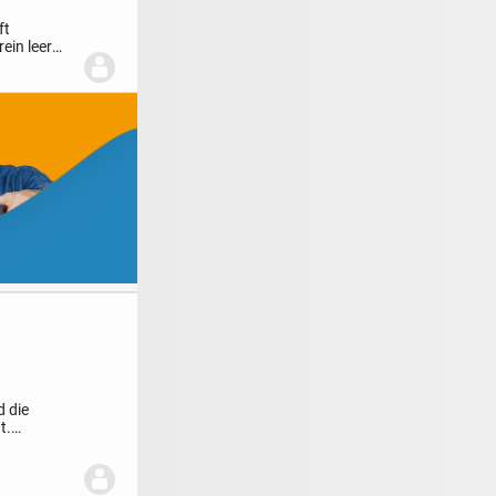
ft
ein leer
d die
t.
.