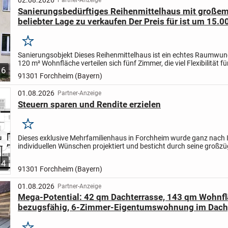
02.08.2026
Partner-Anzeige
Sanierungsbedürftiges Reihenmittelhaus mit großem 
beliebter Lage zu verkaufen Der Preis für ist um 15.0
€ gesunken!
Merken
Sanierungsobjekt
Dieses Reihenmittelhaus ist ein echtes Raumwund
120 m² Wohnfläche verteilen sich fünf Zimmer, die viel Flexibilität fü
6
Familienleben bieten. Ob Kinderzimmer,...
91301 Forchheim (Bayern)
01.08.2026
Partner-Anzeige
Steuern sparen und Rendite erzielen
Merken
Dieses exklusive Mehrfamilienhaus in Forchheim wurde ganz nach 
individuellen Wünschen projektiert und besticht durch seine großzü
Wohnfläche von 500 m² auf drei Etagen. Mit insgesamt 18...
4
91301 Forchheim (Bayern)
01.08.2026
Partner-Anzeige
Mega-Potential: 42 qm Dachterrasse, 143 qm Wohnflä
bezugsfähig, 6-Zimmer-Eigentumswohnung im Dach
sehr hell, 255 cm Raumhöhe