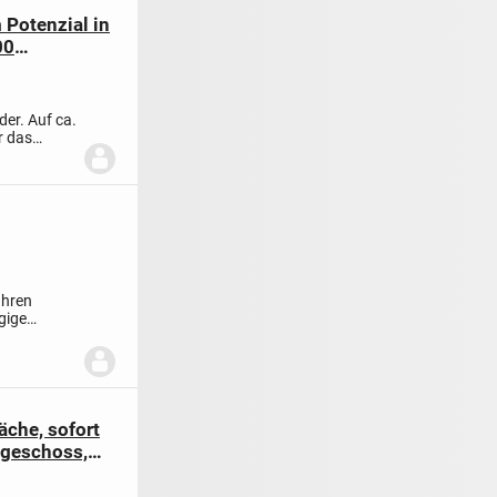
Potenzial in
00
er. Auf ca.
r das
Ihren
gige
che, sofort
geschoss,