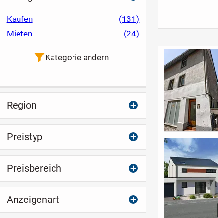
energieeffizient,
voll möbliert
und suche ein
modern &
Nachmieter fü
Kaufen
(131)
individuell planbar
1. September
Mieten
(24)
Kategorie ändern
Region
Preistyp
Preisbereich
Anzeigenart