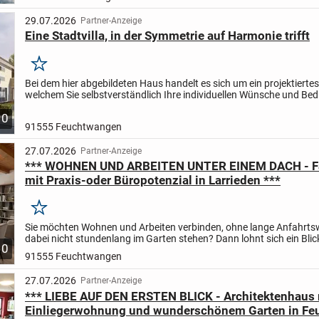
29.07.2026
Partner-Anzeige
Eine Stadtvilla, in der Symmetrie auf Harmonie trifft
Merken
Bei dem hier abgebildeten Haus handelt es sich um ein projektierte
welchem Sie selbstverständlich Ihre individuellen Wünsche und Bed
die Planung mit einfließen lassen können.
So...
10
91555 Feuchtwangen
27.07.2026
Partner-Anzeige
*** WOHNEN UND ARBEITEN UNTER EINEM DACH - F
mit Praxis-oder Büropotenzial in Larrieden ***
Merken
Sie möchten Wohnen und Arbeiten verbinden, ohne lange Anfahrts
dabei nicht stundenlang im Garten stehen? Dann lohnt sich ein Blic
10
besondere Haus in Larrieden.
Das ehemalige...
91555 Feuchtwangen
27.07.2026
Partner-Anzeige
*** LIEBE AUF DEN ERSTEN BLICK - Architektenhaus 
Einliegerwohnung und wunderschönem Garten in F