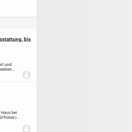
lhaushälfte
Familienhaus mit
ca. 134 m²
stattung, bis
ort und
 seinen
s Haus bei
ürfnisse in