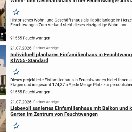
Wohn- und Geschäftshaus in der Feuchtwanger Altst
Merken
Historisches Wohn- und Geschäftshaus als Kapitalanlage im Herz
Feuchtwangen Zum Verkauf steht dieses einzigartige Wohn- und
Geschäftshaus aus dem Jahr 1565 , das sich im Herzen der maleris
8
91555 Feuchtwangen
21.07.2026
Partner-Anzeige
Individuell planbares Einfamilienhaus in Feuchtwan
KfW55-Standard
Merken
Dieses projektierte Einfamilienhaus in Feuchtwangen bietet Ihnen a
Etagen und insgesamt 174,37 m² jede Menge Platz zur persönliche
10
Entfaltung. Mit insgesamt 4,0 Zimmern, darunter drei...
91555 Feuchtwangen
21.07.2026
Partner-Anzeige
Liebevoll saniertes Einfamilienhaus mit Balkon und 
Garten im Zentrum von Feuchtwangen
Merken