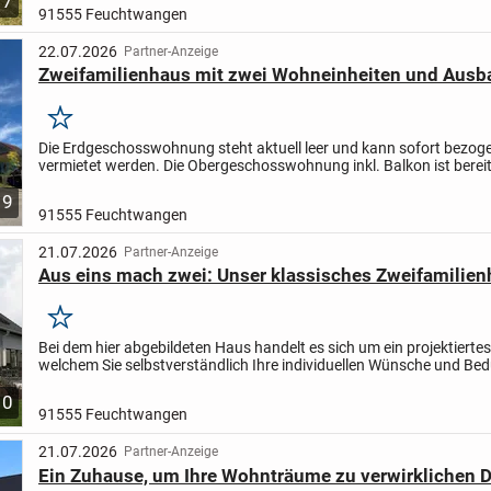
7
entsprechend vermietet.
Das Gebäude bietet eine attraktive...
91555 Feuchtwangen
22.07.2026
Partner-Anzeige
Zweifamilienhaus mit zwei Wohneinheiten und Ausb
Merken
Die Erdgeschosswohnung steht aktuell leer und kann sofort bezog
vermietet werden. Die Obergeschosswohnung inkl. Balkon ist bereit
und sorgt durch regelmäßige Mieteinnahmen für...
9
91555 Feuchtwangen
21.07.2026
Partner-Anzeige
Aus eins mach zwei: Unser klassisches Zwei­fa­mi­li­en
Merken
Bei dem hier abgebildeten Haus handelt es sich um ein projektierte
welchem Sie selbstverständlich Ihre individuellen Wünsche und Bed
die Planung mit einfließen lassen können.
So...
10
91555 Feuchtwangen
21.07.2026
Partner-Anzeige
Ein Zuhause, um Ihre Wohnträume zu verwirklichen 