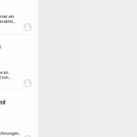
mmer ein
rakter,
s
e an.
l von
und
 Wohnungen