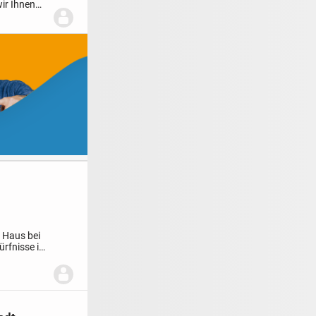
ir Ihnen
s Haus bei
ürfnisse in