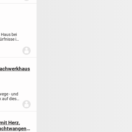
s Haus bei
ürfnisse in
achwerkhaus
wege - und
k auf dieses
mit Herz,
euchtwangen