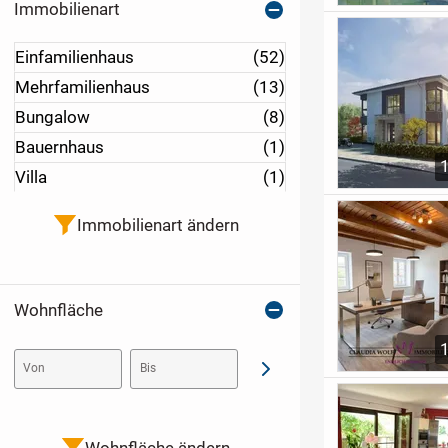
Immobilienart
Einfamilienhaus
(52)
Mehrfamilienhaus
(13)
Bungalow
(8)
Bauernhaus
(1)
Villa
(1)
Immobilienart ändern
Wohnfläche
Von
Bis
Abschicken
Wohnfläche ändern