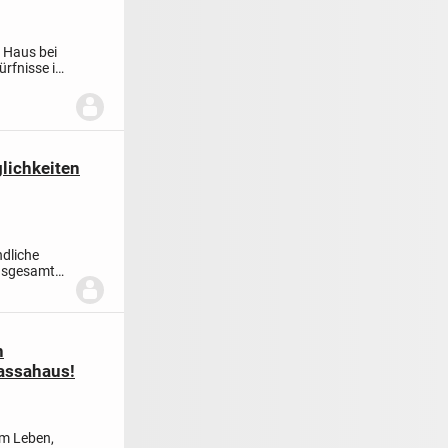
s Haus bei
ürfnisse in
lichkeiten
ndliche
insgesamt
n
assahaus!
im Leben,