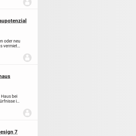
aupotenzial
en oder neu
s vermietet
­haus
s Haus bei
ürfnisse in
Design 7