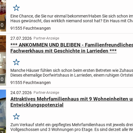
***
Merken
Eine Chance, die Sie nur einmal bekommen!
Haben Sie sich schon i
Haus gewünscht, das wirklich niemand sonst hat? Ein Haus mit Cha
10
Seele und einem Grundriss, der Ihnen den Atem...
91555 Feuchtwangen
27.07.2026
Partner-Anzeige
*** ANKOMMEN UND BLEIBEN - Familienfreundliche
Fachwerkhaus mit Geschichte in Larrieden ***
Merken
Manche Häuser fühlen sich schon beim ersten Betreten wie Zuhaus
Dieses ehemalige Dorfwirtshaus in Larrieden, einem ruhigen Ortstei
10
Feuchtwangen, ist genauso ein Haus.
Auf zwei Ebenen warten...
91555 Feuchtwangen
24.07.2026
Partner-Anzeige
Attraktives Mehrfamilienhaus mit 9 Wohneinheiten 
Entwicklungspotenzial
Merken
Zum Verkauf steht ein gepflegtes Mehrfamilienhaus mit jeweils drei
Vollgeschossen und 3 Wohnungen pro Etage. Es sind derzeit alle