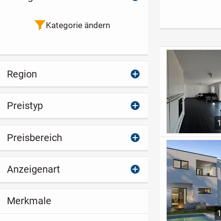
W mit Walmdach
haus*
Kategorie ändern
Region
Preistyp
Preisbereich
Anzeigenart
Merkmale