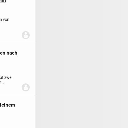
adt
en von
chen...
gen nach
uf zwei
n
kleinem