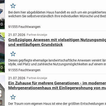
Merken
Bei dem hier abgebildeten Haus handelt es sich um ein projektierte
welchem Sie selbstverständlich Ihre individuellen Wünsche und Bed
die Planung mit einfließen lassen können.
So...
10
91555 Feuchtwangen
21.07.2026
Partner-Anzeige
Großzügiges Anwesen mit vielseitigen Nutzungsmög
und weitläufigem Grundstück
Merken
Dieses gepflegte ehemalige landwirtschaftliche Anwesen vereint lä
Idylle, viel Platz und zahlreiche Nutzungsmöglichkeiten auf einem 
10
ca. 4.232 m² großen Grundstück. Die Flächen...
91555 Feuchtwangen
21.07.2026
Partner-Anzeige
Ein Zuhause für mehrere Generationen - im moderne
Mehrgenerationenhaus mit Einliegerwohnung von m
Merken
Der Traum vom eigenen Haus ist eine der größten Entscheidungen 