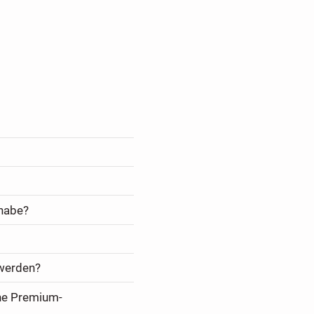
 habe?
 werden?
ine Premium-