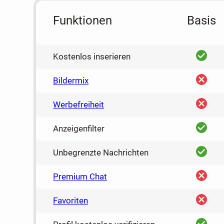
Funktionen
Basis
ja
Kostenlos inserieren
nein
Bildermix
nein
Werbefreiheit
ja
Anzeigenfilter
ja
Unbegrenzte Nachrichten
nein
Premium Chat
nein
Favoriten
ja