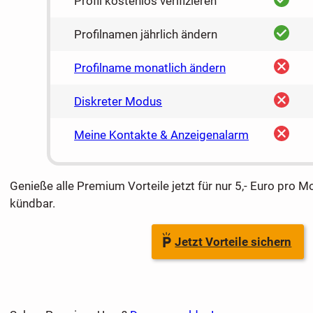
Profil kostenlos verifizieren
ja
Profilnamen jährlich ändern
nein
Profilname monatlich ändern
nein
Diskreter Modus
nein
Meine Kontakte & Anzeigenalarm
Genieße alle Premium Vorteile jetzt für nur 5,- Euro pro M
kündbar.
Jetzt Vorteile sichern