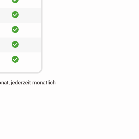
ja
ja
ja
ja
onat, jederzeit monatlich