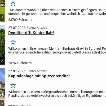
Merken
. Maisonette Wohnung über zwei Ebenen in einem gepflegten Haus,
durchdacht geschnitten und angenehm wohnlich
. Ca. 100 m² Woh
10
4 Zimmern, ideal als Inselzuhause, Zweitwohnsitz oder zur...
23769 Fehmarn
27.07.2026
Partner-Anzeige
Rendite trifft Küstenflair!
Merken
Willkommen in Ihrem neuen Mehrfamilienhaus direkt in Burg auf F
eine hervorragende Investitionsmöglichkeit bietet! Dieses attraktiv
wurde im Jahr 1997 erbaut und umfasst drei...
10
23769 Fehmarn
27.07.2026
Partner-Anzeige
Kapitalanlage mit Spitzenrendite!
Merken
Willkommen zu einem außergewöhnlichen Immobilienangebot mit 
Rendite, das sowohl Investoren als auch zukünftigen Eigentümern 
Möglichkeiten bietet. Dieses vielseitige Objekt erstreckt...
10