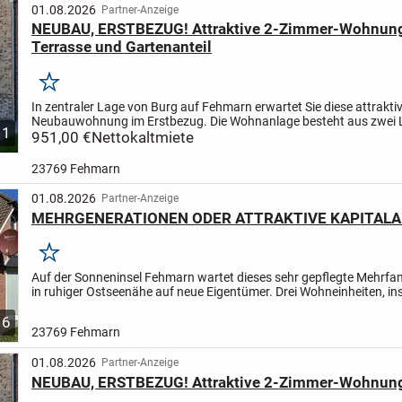
01.08.2026
Partner-Anzeige
NEUBAU, ERSTBEZUG! Attraktive 2-Zimmer-Wohnung
Terrasse und Gartenanteil
Merken
In zentraler Lage von Burg auf Fehmarn erwartet Sie diese attrakti
Neubauwohnung im Erstbezug. Die Wohnanlage besteht aus zwei 
1
Gebäuden, die gemeinsam einen geschützten und grünen...
951,00 €
Nettokaltmiete
23769 Fehmarn
01.08.2026
Partner-Anzeige
MEHRGENERATIONEN ODER ATTRAKTIVE KAPITAL
Merken
Auf der Sonneninsel Fehmarn wartet dieses sehr gepflegte Mehrfa
in ruhiger Ostseenähe auf neue Eigentümer. Drei Wohneinheiten, i
Zimmer, bieten Platz für mehrere Generationen,...
6
23769 Fehmarn
01.08.2026
Partner-Anzeige
NEUBAU, ERSTBEZUG! Attraktive 2-Zimmer-Wohnung