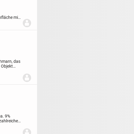
nfläche mit
ehmarn, das
e Objekt
ca. 9%
zahlreiche