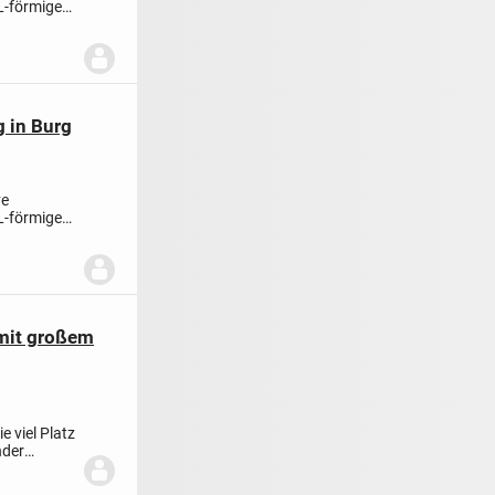
L-förmigen
 in Burg
ve
L-förmigen
 mit großem
e viel Platz
nder