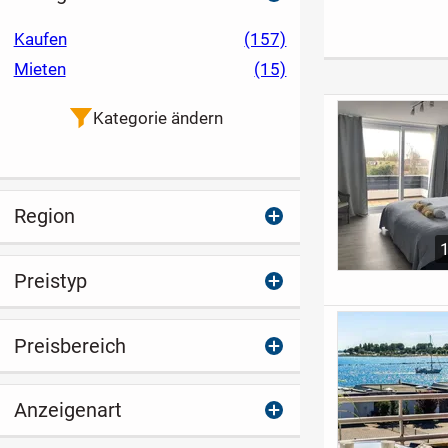
Familienbungalow
Ihrem
Bungalow
Bungalowtraum
Kaufen
(157)
Mieten
(15)
Kategorie ändern
Region
Preistyp
Preisbereich
Anzeigenart