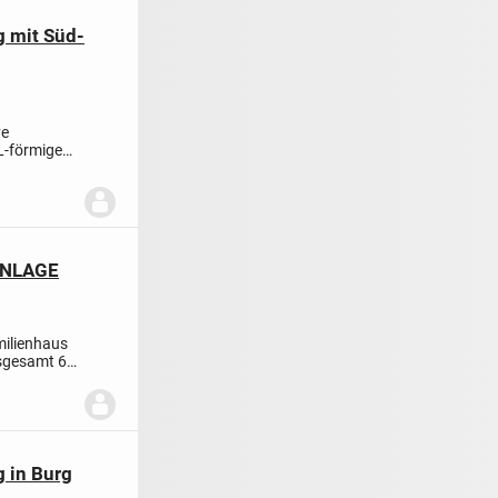
 mit Süd-
ve
L-förmigen
ANLAGE
milienhaus
nsgesamt 6
 in Burg