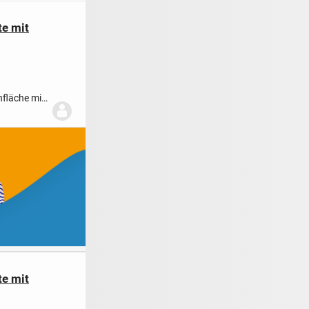
te mit
nfläche mit
te mit