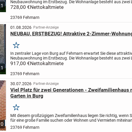
Neubauwohnung im Erstbezug. Die Wohnanlage besteht aus zwei 
1
Gebäuden, die gemeinsam einen geschützten und grünen...
728,00 €
Nettokaltmiete
23769 Fehmarn
01.08.2026
Partner-Anzeige
NEUBAU, ERSTBEZUG! Attraktive 2-Zimmer-Wohnung
Merken
In zentraler Lage von Burg auf Fehmarn erwartet Sie diese attrakti
Neubauwohnung im Erstbezug. Die Wohnanlage besteht aus zwei 
Gebäuden, die gemeinsam einen geschützten und grünen...
917,00 €
Nettokaltmiete
1
23769 Fehmarn
30.07.2026
Partner-Anzeige
Viel Platz für zwei Generationen - Zweifamilienhaus
Garten in Burg
Merken
Mit diesem großzügigen Zweifamilienhaus liegen Sie richtig, wenn Si
für eine große Familie suchen oder Wohnen und Vermieten miteina
10
verbinden möchten. Die Immobilie bietet mit...
23769 Fehmarn