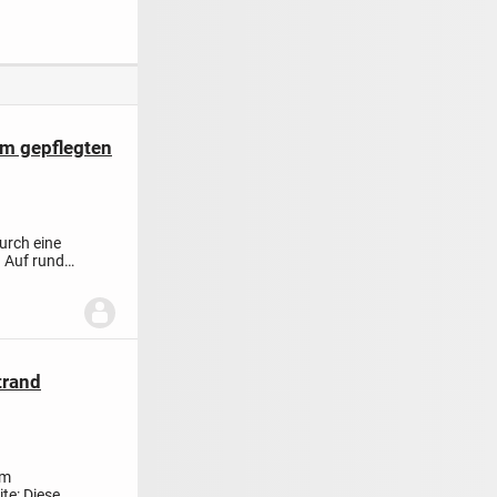
 Baupartner
igenheim
m gepflegten
urch eine
 Auf rund
trand
am
te: Diese