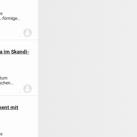
ve
L-förmigen
a im Skandi-
ntum
nschen
...
ent mit
ve