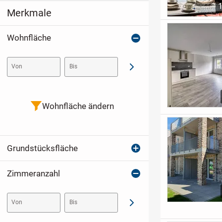
Merkmale
Wohnfläche
Von
Bis
Abschicken
Wohnfläche ändern
Grundstücksfläche
Zimmeranzahl
Von
Bis
Abschicken