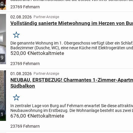
10
gepflegte Ferienimmobilie bietet auf circa 49 m² eine...
23769 Fehmarn
02.08.2026
Partner-Anzeige
Vollständig sanierte Mietwohnung im Herzen von Bu
Merken
Die genannte Wohnung im 1. Obergeschoss verfügt über ein Schlaf
Badezimmer (Dusche, WC), eine neue Küche mit Elektrogeräten un
offenen Essbereich. Der helle Wohnbereich vervollständi...
520,00 €
Nettokaltmiete
9
23769 Fehmarn
01.08.2026
Partner-Anzeige
NEUBAU, ERSTBEZUG! Charmantes 1-Zimmer-Apartm
Südbalkon
Merken
In zentraler Lage von Burg auf Fehmarn erwartet Sie diese attrakti
Neubauwohnung im Erstbezug. Die Wohnanlage besteht aus zwei 
1
Gebäuden, die gemeinsam einen geschützten und grünen...
676,00 €
Nettokaltmiete
23769 Fehmarn