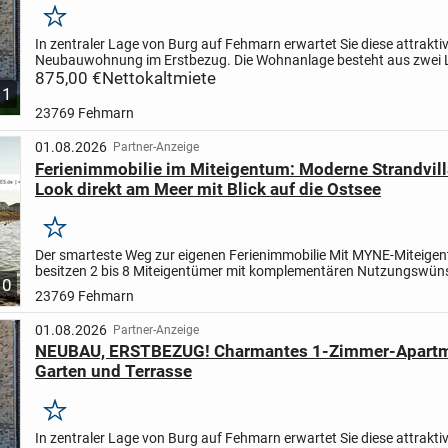
Merken
In zentraler Lage von Burg auf Fehmarn erwartet Sie diese attrakti
Neubauwohnung im Erstbezug. Die Wohnanlage besteht aus zwei 
Gebäuden, die gemeinsam einen geschützten und grünen...
875,00 €
Nettokaltmiete
1
23769 Fehmarn
01.08.2026
Partner-Anzeige
Ferienimmobilie im Miteigentum: Moderne Strandvill
Look direkt am Meer mit Blick auf die Ostsee
Merken
Der smarteste Weg zur eigenen Ferienimmobilie Mit MYNE-Miteige
besitzen 2 bis 8 Miteigentümer mit komplementären Nutzungswü
10
gemeinsam ihre Traum-Ferienimmobilie und teilen sich Nutzung und
23769 Fehmarn
01.08.2026
Partner-Anzeige
NEUBAU, ERSTBEZUG! Charmantes 1-Zimmer-Apartm
Garten und Terrasse
Merken
In zentraler Lage von Burg auf Fehmarn erwartet Sie diese attrakti