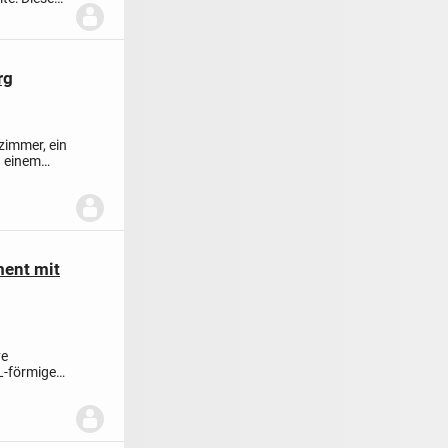
rg
zimmer, ein
d einem
ent mit
ve
L-förmigen