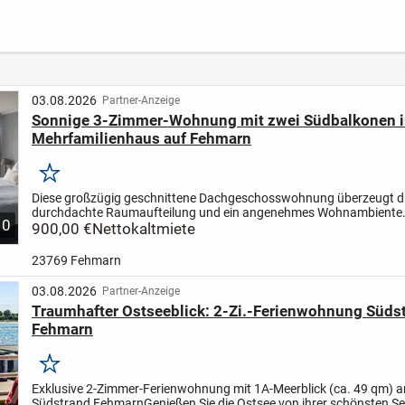
Renditestark mit
Wohlfühlen
Ihrem
steuerlichen
ins E
Vorteilen
03.08.2026
Partner-Anzeige
Sonnige 3-Zimmer-Wohnung mit zwei Südbalkonen i
Mehrfamilienhaus auf Fehmarn
Merken
Diese großzügig geschnittene Dachgeschosswohnung überzeugt d
durchdachte Raumaufteilung und ein angenehmes Wohnambiente.
10
81,55 m² Wohnfläche verteilen sich drei Zimmer, die...
900,00 €
Nettokaltmiete
23769 Fehmarn
03.08.2026
Partner-Anzeige
Traumhafter Ostseeblick: 2-Zi.-Ferienwohnung Süds
Fehmarn
Merken
Exklusive 2-Zimmer-Ferienwohnung mit 1A-Meerblick (ca. 49 qm) 
Südstrand Fehmarn
Genießen Sie die Ostsee von ihrer schönsten Sei