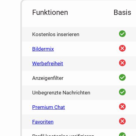
Funktionen
Basis
ja
Kostenlos inserieren
nein
Bildermix
nein
Werbefreiheit
ja
Anzeigenfilter
ja
Unbegrenzte Nachrichten
nein
Premium Chat
nein
Favoriten
ja