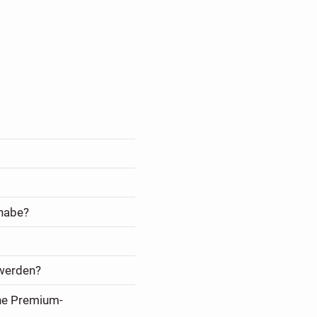
 habe?
 werden?
ine Premium-