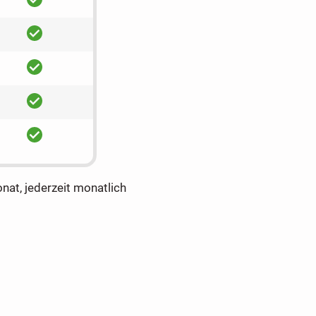
ja
ja
ja
ja
onat, jederzeit monatlich