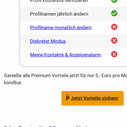
Profil kostenlos verifizieren
ja
Profilnamen jährlich ändern
nein
Profilname monatlich ändern
nein
Diskreter Modus
nein
Meine Kontakte & Anzeigenalarm
Genieße alle Premium Vorteile jetzt für nur 5,- Euro pro M
kündbar.
Jetzt Vorteile sichern