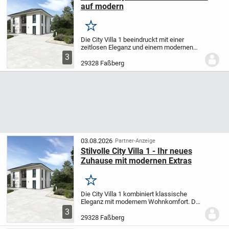
auf modern
Merken
Die City Villa 1 beeindruckt mit einer
zeitlosen Eleganz und einem modernen
Flair. Der offene Wohn- und Essbereich ist
3
lichtdurchflutet und schafft perfekte
29328 Faßberg
Bedingungen für gemütliche Stunden im
Kreis...
03.08.2026
Partner-Anzeige
Stilvolle City Villa 1 - Ihr neues
Zuhause mit modernen Extras
Merken
Die City Villa 1 kombiniert klassische
Eleganz mit modernem Wohnkomfort. Der
großzügige Wohn- und Essbereich bietet
3
viel Raum für gesellige Stunden mit Ihren
29328 Faßberg
Liebsten. Im Obergeschoss befinden