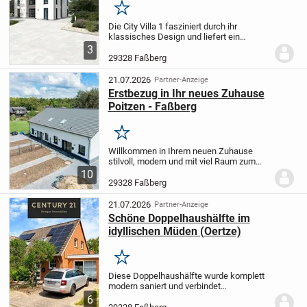
Merken
Die City Villa 1 fasziniert durch ihr
klassisches Design und liefert ein
gemütliches Zuhause für Familien mit
3
gehobenen Ansprüchen. Der großzügige
29328 Faßberg
und lichtdurchflutete Wohn- und
Essbereich ist der...
21.07.2026
Partner-Anzeige
Erstbezug in Ihr neues Zuhause
Poitzen - Faßberg
Merken
Willkommen in Ihrem neuen Zuhause
stilvoll, modern und mit viel Raum zum
Wohlfühlen (Rechts oder Links)! Diese
10
hochwertige Doppelhaushälfte überzeugt
29328 Faßberg
bereits auf den ersten Blick mit ihrer
modernen...
21.07.2026
Partner-Anzeige
Schöne Doppelhaushälfte im
idyllischen Müden (Oertze)
Merken
Diese Doppelhaushälfte wurde komplett
modern saniert und verbindet
zeitgemäßen Wohnkomfort mit einem
6
stilvollen Gesamtbild. Mit Liebe zum