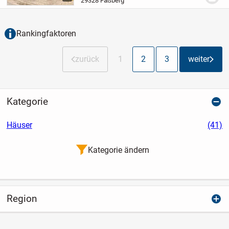
29328 Faßberg
Detail geplant, präsentiert sich die
Immobilie in einem...
Rankingfaktoren
zurück
1
2
3
weiter
Kategorie
Häuser
(41)
Kategorie ändern
Region