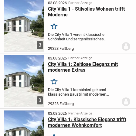
sich...
03.08.2026
Partner-Anzeige
City Villa 1 - Stilvolles Wohnen trifft
Moderne
Merken
Die City Villa 1 vereint klassische
Schönheit und zeitgenössisches
Lebensgefühl. Der offen gestaltete
3
Wohn- und Essbereich bietet einladenden
29328 Faßberg
Raum für entspannte Abende mit der
Familie oder gesellige...
03.08.2026
Partner-Anzeige
City Villa 1: Zeitlose Eleganz mit
modernen Extras
Merken
Die City Villa 1 kombiniert gekonnt
klassischen Baustil mit modernen
Ausstattungsmerkmalen. Im großzügig
3
gestalteten Wohn- und Essbereich
29328 Faßberg
verbringen Sie entspannte Momente mit
Ihren Liebsten. Im...
03.08.2026
Partner-Anzeige
City Villa 1: Klassische Eleganz trifft
modernen Wohnkomfort