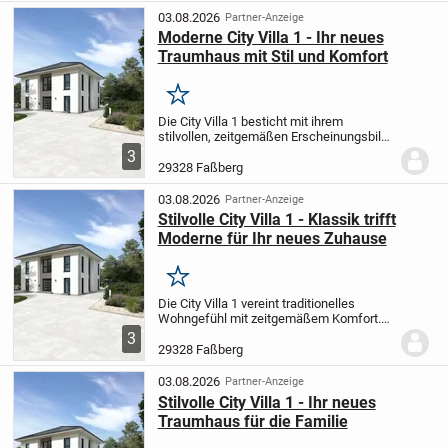
und lädt...
03.08.2026
Partner-Anzeige
Moderne City Villa 1 - Ihr neues
Traumhaus mit Stil und Komfort
Merken
Die City Villa 1 besticht mit ihrem
stilvollen, zeitgemäßen Erscheinungsbild
und sorgt für ein modernes
3
Wohnambiente. Der offen gestaltete
29328 Faßberg
Wohn- und Essbereich lädt zu
entspannten Stunden im Kreis der...
03.08.2026
Partner-Anzeige
Stilvolle City Villa 1 - Klassik trifft
Moderne für Ihr neues Zuhause
Merken
Die City Villa 1 vereint traditionelles
Wohngefühl mit zeitgemäßem Komfort.
Der großzügige Wohn- und Essbereich
3
bietet ideale Voraussetzungen für
29328 Faßberg
unvergessliche Abende im Kreis Ihrer
Liebsten. Im...
03.08.2026
Partner-Anzeige
Stilvolle City Villa 1 - Ihr neues
Traumhaus für die Familie