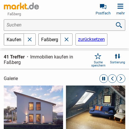
Postfach
mehr
Faßberg
Suchen
zurücksetzen
Kaufen
Faßberg
schließen
schließen
41 Treffer
Immobilien kaufen in
Faßberg
Suche
Sortierung
speichern
Galerie
automatische R
zurückblät
weite