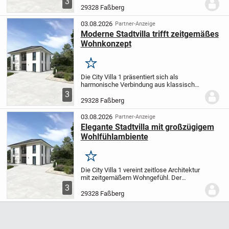
3
und lichtdurchflutete Wohn- und
29328 Faßberg
Essbereich bildet den perfekten
Mittelpunkt für...
03.08.2026
Partner-Anzeige
Moderne Stadtvilla trifft zeitgemäßes
Wohnkonzept
Merken
Die City Villa 1 präsentiert sich als
harmonische Verbindung aus klassischer
Bauweise und modernem Wohnerlebnis.
3
Im weitläufigen Wohn- und Essbereich
29328 Faßberg
haben Sie ausreichend Platz für
entspannte Abende...
03.08.2026
Partner-Anzeige
Elegante Stadtvilla mit großzügigem
Wohlfühlambiente
Merken
Die City Villa 1 vereint zeitlose Architektur
mit zeitgemäßem Wohngefühl. Der
weitläufige Wohn- und Essbereich lädt zu
3
entspannenden Momenten oder
29328 Faßberg
geselligem Beisammensein mit Freunden
und Familie...