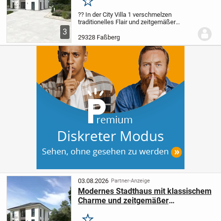
Merken
?? In der City Villa 1 verschmelzen
traditionelles Flair und zeitgemäßer
Wohnstil zu Ihrem neuen Lieblingsort. Der
3
großzügig gestaltete Wohn- und
29328 Faßberg
Essbereich ist ideal für gesellige Stunden
mit Familie...
03.08.2026
Partner-Anzeige
Modernes Stadthaus mit klassischem
Charme und zeitgemäßer
Ausstattung