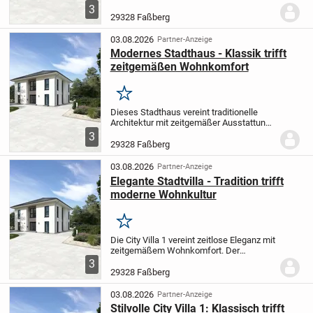
schafft so ein einzigartiges
3
Wohnambiente. Der weitläufige Wohn-
29328 Faßberg
und Essbereich eignet sich hervorragend
für entspannte...
03.08.2026
Partner-Anzeige
Modernes Stadthaus - Klassik trifft
zeitgemäßen Wohnkomfort
Merken
Dieses Stadthaus vereint traditionelle
Architektur mit zeitgemäßer Ausstattung.
Der weitläufige Wohn- und Essbereich
3
bietet Ihnen und Ihren Lieben reichlich
29328 Faßberg
Raum für entspannte Stunden oder
gesellige...
03.08.2026
Partner-Anzeige
Elegante Stadtvilla - Tradition trifft
moderne Wohnkultur
Merken
Die City Villa 1 vereint zeitlose Eleganz mit
zeitgemäßem Wohnkomfort. Der
weitläufige Wohn- und Essbereich bietet
3
Ihnen ausreichend Platz für erholsame
29328 Faßberg
Augenblicke mit der Familie oder
fröhliche...
03.08.2026
Partner-Anzeige
Stilvolle City Villa 1: Klassisch trifft