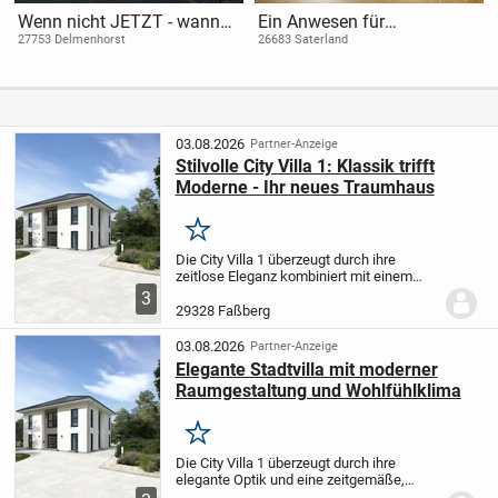
Wenn nicht JETZT - wann
Ein Anwesen für
dann?
Generationen, Ideen und
27753 Delmenhorst
26683 Saterland
Zukunftspläne
03.08.2026
Partner-Anzeige
Stilvolle City Villa 1: Klassik trifft
Moderne - Ihr neues Traumhaus
Merken
Die City Villa 1 überzeugt durch ihre
zeitlose Eleganz kombiniert mit einem
modernen Flair. Im großzügigen,
3
lichtdurchfluteten Wohn- und Essbereich
29328 Faßberg
genießen Sie entspannte Familienabende
oder...
03.08.2026
Partner-Anzeige
Elegante Stadtvilla mit moderner
Raumgestaltung und Wohlfühlklima
Merken
Die City Villa 1 überzeugt durch ihre
elegante Optik und eine zeitgemäße,
offene Raumgestaltung. Der großzügige