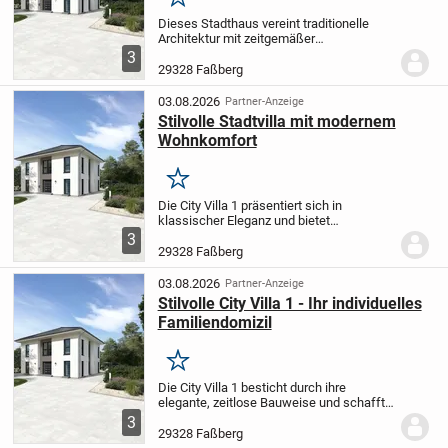
Merken
Dieses Stadthaus vereint traditionelle
Architektur mit zeitgemäßer
Wohnqualität. Der offene Wohn- und
3
Essbereich bietet viel Raum für
29328 Faßberg
entspannte Stunden mit Ihren Liebsten -
ob bei privaten Treffen...
03.08.2026
Partner-Anzeige
Stilvolle Stadtvilla mit modernem
Wohnkomfort
Merken
Die City Villa 1 präsentiert sich in
klassischer Eleganz und bietet
gleichzeitig zeitgemäßen Wohnkomfort.
3
Der weitläufige Wohn- und Essbereich
29328 Faßberg
lädt zu entspannten Abenden und
geselligen Treffen mit...
03.08.2026
Partner-Anzeige
Stilvolle City Villa 1 - Ihr individuelles
Familiendomizil
Merken
Die City Villa 1 besticht durch ihre
elegante, zeitlose Bauweise und schafft
ein gemütliches Refugium für Familien
3
mit hohen Ansprüchen. Das großzügige
29328 Faßberg
Wohn- und Essareal ist lichtdurchflutet