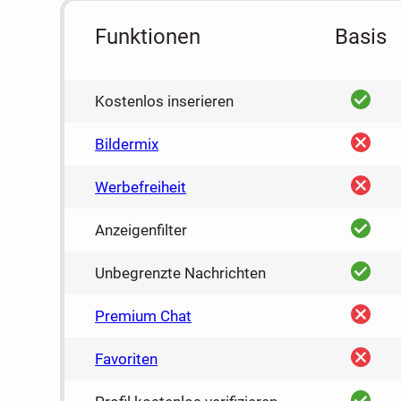
Funktionen
Basis
ja
Kostenlos inserieren
nein
Bildermix
nein
Werbefreiheit
ja
Anzeigenfilter
ja
Unbegrenzte Nachrichten
nein
Premium Chat
nein
Favoriten
ja