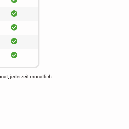
ja
ja
ja
ja
onat, jederzeit monatlich