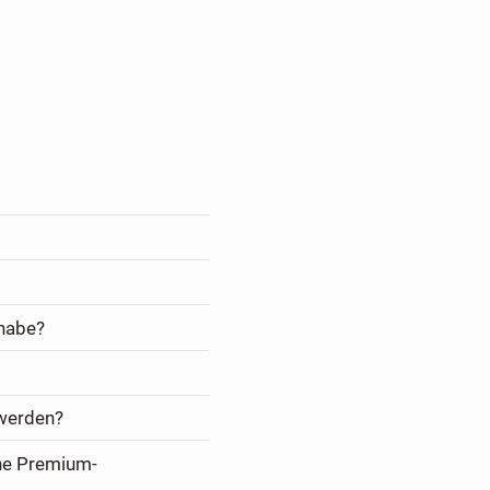
 habe?
 werden?
ine Premium-