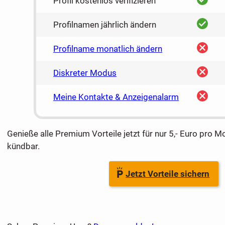
Profil kostenlos verifizieren
ja
Profilnamen jährlich ändern
nein
Profilname monatlich ändern
nein
Diskreter Modus
nein
Meine Kontakte & Anzeigenalarm
Genieße alle Premium Vorteile jetzt für nur 5,- Euro pro M
kündbar.
Jetzt Vorteile sichern