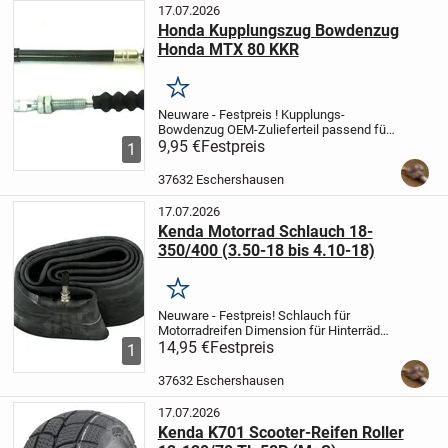
17.07.2026
Honda Kupplungszug Bowdenzug
Honda MTX 80 KKR
Merken
Neuware - Festpreis !
Kupplungs-
Bowdenzug OEM-Zulieferteil
passend für
Honda MTX 80 sh
9,95 €
Festpreis
(clutch-cable, cable
1
dèmbryage)
Versandkosten: 4,00 €
Art. Nr.
BIBV_RW8836
37632 Eschershausen
17.07.2026
Kenda Motorrad Schlauch 18-
350/400 (3.50-18 bis 4.10-18)
Merken
Neuware - Festpreis!
Schlauch für
Motorradreifen
Dimension für Hinterräder:
18-350/400 TR6
14,95 €
Festpreis
passend für Reifen:
3.50-
1
18 bis 4.10-18 = 80/100-18 bis 90/100-18
Ausführung:
Tube-Type
Motorradsc...
37632 Eschershausen
17.07.2026
Kenda K701 Scooter-Reifen Roller