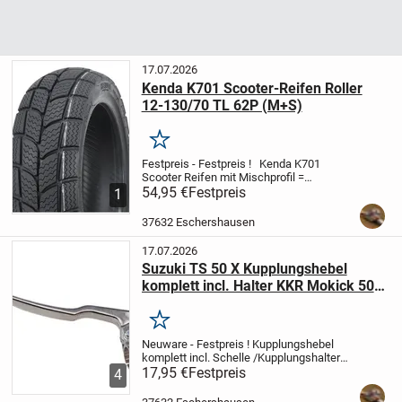
17.07.2026
Kenda K701 Scooter-Reifen Roller
12-130/70 TL 62P (M+S)
Merken
Festpreis - Festpreis !
Kenda K701
Scooter Reifen mit Mischprofil =
Allwetterreifen
54,95 €
Festpreis
Ersetzt bestens Ihren
1
originalen Roller-Reifen.
Er bietet auch bei
schlechten Wetterverhältnissen guten...
37632 Eschershausen
17.07.2026
Suzuki TS 50 X Kupplungshebel
komplett incl. Halter KKR Mokick 50
ccm
Merken
Neuware - Festpreis !
Kupplungshebel
komplett incl. Schelle /Kupplungshalter
Standard für Leichtkraftrad Suzuki TS50X
17,95 €
Festpreis
4
Mokick Kleinkraftrad
Lieferumfang:
Kupplungshebel
Kupplungshebel Halter...