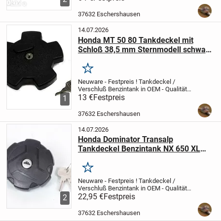
50; 2006-2008
Ritzel 11 bis 15 Zähne
Zahnrad 53 Zähne
Kettenglieder 130 / 134
37632 Eschershausen
/...
14.07.2026
Honda MT 50 80 Tankdeckel mit
Schloß 38,5 mm Sternmodell schwarz
fuel cap
Merken
Neuware - Festpreis !
Tankdeckel /
Verschluß Benzintank in OEM - Qualität
Passend für Honda MT 50 80 ccm
13 €
Festpreis
Die
1
38,5 mm Durchmesser werden am
Stutzen gemessen, ragt in den Tank - bitte
37632 Eschershausen
einmal
mit dem...
14.07.2026
Honda Dominator Transalp
Tankdeckel Benzintank NX 650 XL
600 gas cap
Merken
Neuware - Festpreis !
Tankdeckel /
Verschluß Benzintank in OEM - Qualität
Passend für Honda
22,95 €
Festpreis
NX 650 DOMINATOR
2
(RD08) 1995 - 1999
NX 650 DOMINATOR
2 (RD02) 1990
XL 600 V TRANSALP
37632 Eschershausen
(PD06) 1989 -...