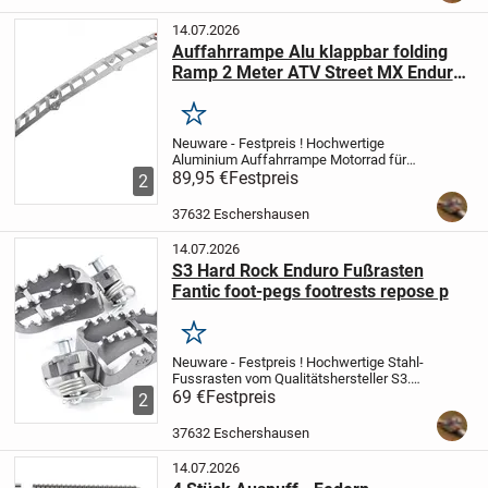
14.07.2026
Auffahrrampe Alu klappbar folding
Ramp 2 Meter ATV Street MX Enduro
Quad Bike
Merken
Neuware - Festpreis !
Hochwertige
Aluminium Auffahrrampe Motorrad für
Rennbus, Transporter, Anhänger,
89,95 €
Festpreis
2
Werkstatt
2-fach klappbare Aluminium-
Rampe. Sehr leicht zu handhaben, robust,
37632 Eschershausen
langlebig,...
14.07.2026
S3 Hard Rock Enduro Fußrasten
Fantic foot-pegs footrests repose p
Merken
Neuware - Festpreis !
Hochwertige Stahl-
Fussrasten vom Qualitätshersteller S3.
Moto-Cross + Enduro
69 €
Festpreis
Diese Rasten
2
ersetzen ideal die original Fussraster an
Ihrem Motorrad.
Länge Standfläche: 85
37632 Eschershausen
mm
...
14.07.2026