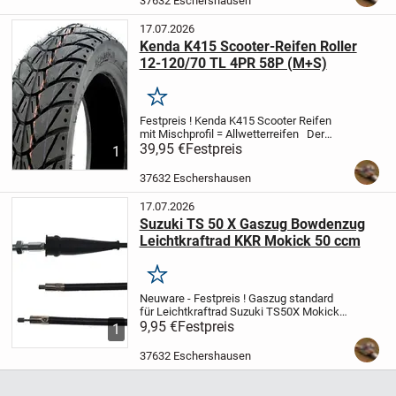
37632 Eschershausen
17.07.2026
Kenda K415 Scooter-Reifen Roller
12-120/70 TL 4PR 58P (M+S)
Merken
Festpreis !
Kenda K415 Scooter Reifen
mit Mischprofil = Allwetterreifen
Der
K415 ersetzt bestens Ihren originalen
39,95 €
Festpreis
1
Roller-Reifen.
Er bietet auch bei
schlechten Wetterverhältnissen guten
37632 Eschershausen
Grip und...
17.07.2026
Suzuki TS 50 X Gaszug Bowdenzug
Leichtkraftrad KKR Mokick 50 ccm
Merken
Neuware - Festpreis !
Gaszug standard
für Leichtkraftrad Suzuki TS50X
Mokick
Kleinkraftrad
9,95 €
Festpreis
OEM: 58300-13650
1
Versandkosten: 4,00 €
Art. Nr.
BIBV_RW7018
37632 Eschershausen