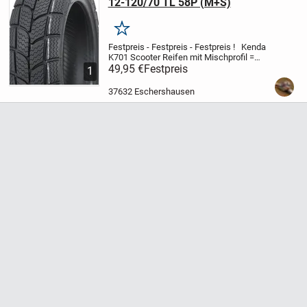
12-120/70 TL 58P (M+S)
Merken
Festpreis - Festpreis - Festpreis !
Kenda
K701 Scooter Reifen mit Mischprofil =
Allwetterreifen
49,95 €
Festpreis
Ersetzt bestens Ihren
1
originalen Roller-Reifen.
Er bietet auch bei
schlechten Wetterverhältnis...
37632 Eschershausen