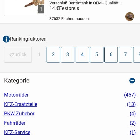
Verschluß Benzintank in OEM - Qualität
Passend für Honda MTX 50 80 ccm
14 €
Festpreis
Die
1
58 mm Durchmesser werden am Stutzen
gemessen, ragt in den Tank - bitte einmal
37632 Eschershausen
mit dem...
Rankingfaktoren
zurück
1
2
3
4
5
6
7
Kategorie
Motorräder
(457)
KFZ-Ersatzteile
(13)
PKW-Zubehör
(4)
Fahrräder
(2)
KFZ-Service
(1)