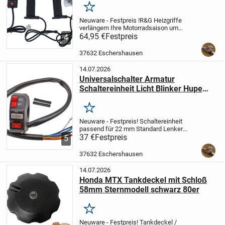
Merken
Neuware - Festpreis !
R&G Heizgriffe
verlängern Ihre Motorradsaison um
Monate und bieten Komfort bei fast jeder
64,95 €
Festpreis
4
Fahrt.
Mit der einfach zu installierenden
Elektronikverkabelung und den 5
37632 Eschershausen
Heizeinstellun...
14.07.2026
Universalschalter Armatur
Schaltereinheit Licht Blinker Hupe
22mm
Merken
Neuware - Festpreis!
Schaltereinheit
passend für 22 mm Standard Lenker
Modellunabhängig - Anbauseite links
37 €
Festpreis
5
Erstausrüster-Qualität
Lieferumfang:
Schalter gemäß Foto
Anschlusskabel +
37632 Eschershausen
Stecker...
14.07.2026
Honda MTX Tankdeckel mit Schloß
58mm Sternmodell schwarz 80er
Merken
Neuware - Festpreis!
Tankdeckel /