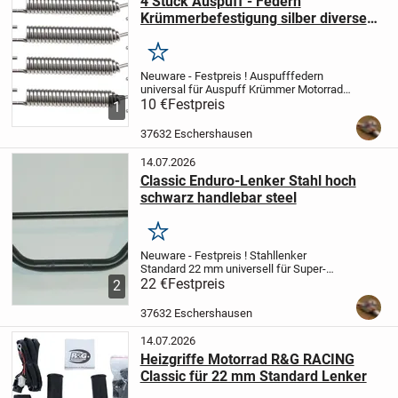
4 Stück Auspuff - Federn
Krümmerbefestigung silber diverse
Abm.
Merken
Neuware - Festpreis !
Auspufffedern
universal für Auspuff Krümmer Motorrad
Universell für viele 4-takt Modelle ideal für
10 €
Festpreis
1
Scrambler Bobber Custom Umbau
zum
Schutz vor Hitze und Beschädigung
37632 Eschershausen
auch...
14.07.2026
Classic Enduro-Lenker Stahl hoch
schwarz handlebar steel
Merken
Neuware - Festpreis !
Stahllenker
Standard 22 mm universell für Super-
Moto Cross historische Enduros und
22 €
Festpreis
2
Klassik-Bikes
Werkstoff: Stahl
Ausführung: mittlere Kröpfung, hohe
37632 Eschershausen
Lenkerenden
...
14.07.2026
Heizgriffe Motorrad R&G RACING
Classic für 22 mm Standard Lenker