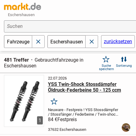
Eschershausen
Suchen
zurücksetzen
Fahrzeuge
Eschershausen
schließen
schließen
481 Treffer
Gebrauchtfahrzeuge in
Eschershausen
Suche
Sortierung
speichern
22.07.2026
YSS Twin-Shock Stossdämpfer
Öldruck-Federbeine 50 - 125 ccm
Merken
Neuware - Festpreis !
YSS Stossdämpfer
/ Stossfänger / Federbeine / Twin-shock
/ Proffessional Shock Absorber In
84 €
Festpreis
1
Erstausrüster-Qualität (OEM)
Für
verschiedene Mokick und Moped Modelle
37632 Eschershausen
von ca. 60...