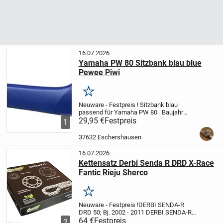
16.07.2026
Yamaha PW 80 Sitzbank blau blue
Pewee Piwi
Merken
Neuware - Festpreis !
Sitzbank blau
passend für Yamaha PW 80
Baujahr
1986 bis 2011
29,95 €
Festpreis
Lieferumfang:
1 Stück
1
Sitzbank komplett mit Bezug gemäss
Foto
Nur in blau lieferbar !
Versandkosten:
37632 Eschershausen
6,00 €
...
16.07.2026
Kettensatz Derbi Senda R DRD X-Race
Fantic Rieju Sherco
Merken
Neuware - Festpreis !
DERBI SENDA-R
DRD 50; Bj. 2002 - 2011
DERBI SENDA-R
50; Bj. 2000 - 2002
64 €
Festpreis
DERBI SENDA X-RACE
2