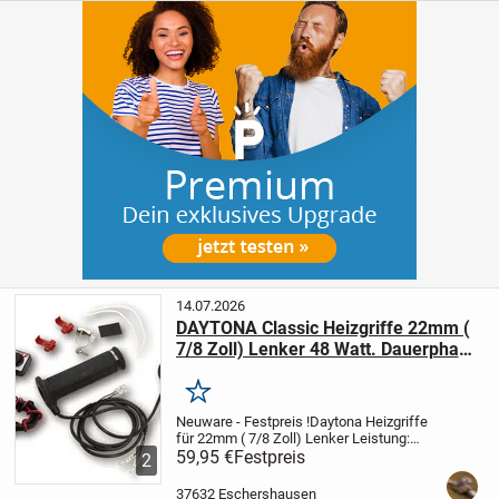
14.07.2026
DAYTONA Classic Heizgriffe 22mm (
7/8 Zoll) Lenker 48 Watt. Dauerphase
15 W
Merken
Neuware - Festpreis !
Daytona Heizgriffe
für 22mm ( 7/8 Zoll) Lenker
Leistung:
Startphase ca. 48 Watt. Dauerphase 15
59,95 €
Festpreis
2
W.
Schalter hat 3 Positionen:
-Off
-Start
-
On
1 Paar in schwarz incl....
37632 Eschershausen