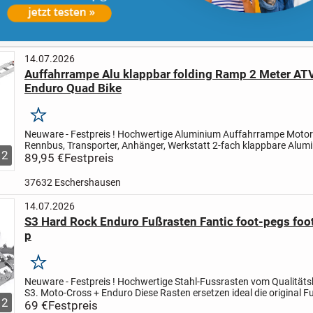
14.07.2026
Auffahrrampe Alu klappbar folding Ramp 2 Meter AT
Enduro Quad Bike
Merken
Neuware - Festpreis !
Hochwertige Aluminium Auffahrrampe Motor
Rennbus, Transporter, Anhänger, Werkstatt
2-fach klappbare Alum
2
Rampe. Sehr leicht zu handhaben, robust, langlebig,...
89,95 €
Festpreis
37632 Eschershausen
14.07.2026
S3 Hard Rock Enduro Fußrasten Fantic foot-pegs foo
p
Merken
Neuware - Festpreis !
Hochwertige Stahl-Fussrasten vom Qualitätsh
S3.
Moto-Cross + Enduro
Diese Rasten ersetzen ideal die original F
2
an Ihrem Motorrad.
69 €
Festpreis
Länge Standfläche: 85 mm
...