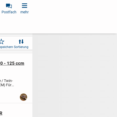
Postfach
mehr
speichern
Sortierung
0 - 125 ccm
 / Twin-
OEM)
Für
R