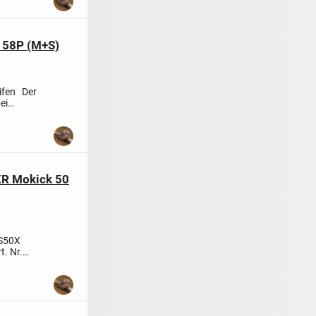
 58P (M+S)
ifen
Der
ei
KR Mokick 50
TS50X
t. Nr.