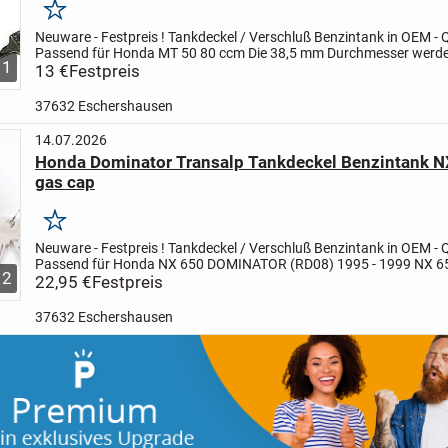
Merken
Neuware - Festpreis !
Tankdeckel / Verschluß Benzintank in OEM - Q
Passend für Honda MT 50 80 ccm
Die 38,5 mm Durchmesser werd
1
Stutzen gemessen, ragt in den Tank - bitte einmal
13 €
Festpreis
mit dem...
37632 Eschershausen
14.07.2026
Honda Dominator Transalp Tankdeckel Benzintank N
gas cap
Merken
Neuware - Festpreis !
Tankdeckel / Verschluß Benzintank in OEM - Q
Passend für Honda
NX 650 DOMINATOR (RD08) 1995 - 1999
NX 6
2
DOMINATOR 2 (RD02) 1990
22,95 €
Festpreis
XL 600 V TRANSALP (PD06) 1989 -...
37632 Eschershausen