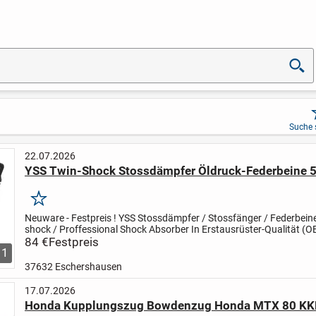
Suche 
22.07.2026
YSS Twin-Shock Stossdämpfer Öldruck-Federbeine 5
Merken
Neuware - Festpreis !
YSS Stossdämpfer / Stossfänger / Federbeine
shock / Proffessional Shock Absorber In Erstausrüster-Qualität (
verschiedene Mokick und Moped Modelle von ca. 60...
84 €
Festpreis
1
37632 Eschershausen
17.07.2026
Honda Kupplungszug Bowdenzug Honda MTX 80 KK