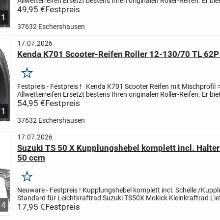
Allwetterreifen
Ersetzt bestens Ihren originalen Roller-Reifen.
Er bie
schlechten Wetterverhältnis...
49,95 €
Festpreis
1
37632 Eschershausen
17.07.2026
Kenda K701 Scooter-Reifen Roller 12-130/70 TL 62P
Merken
Festpreis - Festpreis !
Kenda K701 Scooter Reifen mit Mischprofil 
Allwetterreifen
Ersetzt bestens Ihren originalen Roller-Reifen.
Er bie
schlechten Wetterverhältnissen guten...
54,95 €
Festpreis
1
37632 Eschershausen
17.07.2026
Suzuki TS 50 X Kupplungshebel komplett incl. Halte
50 ccm
Merken
Neuware - Festpreis !
Kupplungshebel komplett incl. Schelle /Kupp
Standard für Leichtkraftrad Suzuki TS50X
Mokick Kleinkraftrad
Li
4
Kupplungshebel
17,95 €
Festpreis
Kupplungshebel Halter...