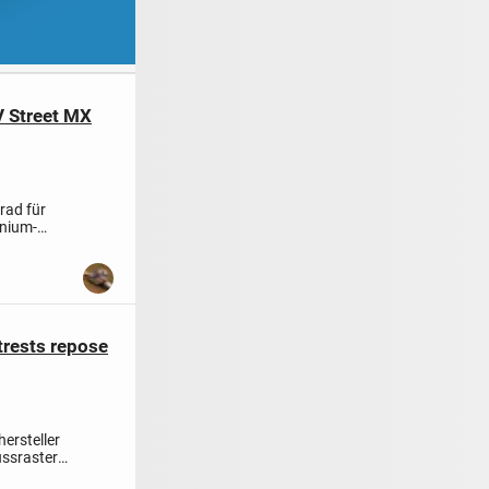
V Street MX
rad für
inium-
trests repose
ersteller
ussraster