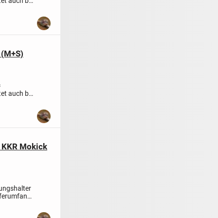
tet auch bei
 (M+S)
=
tet auch bei
r KKR Mokick
lungshalter
eferumfang: