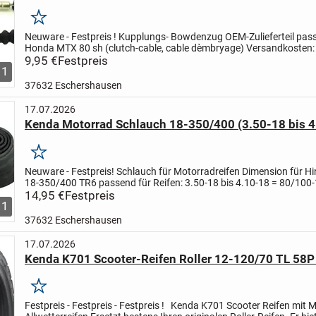
Merken
Neuware - Festpreis !
Kupplungs- Bowdenzug OEM-Zulieferteil
pass
Honda MTX 80 sh
(clutch-cable, cable dèmbryage)
Versandkosten:
Nr. BIBV_RW8836
9,95 €
Festpreis
1
37632 Eschershausen
17.07.2026
Kenda Motorrad Schlauch 18-350/400 (3.50-18 bis 4
Merken
Neuware - Festpreis!
Schlauch für Motorradreifen
Dimension für Hi
18-350/400 TR6
passend für Reifen:
3.50-18 bis 4.10-18 = 80/100-
90/100-18
14,95 €
Festpreis
Ausführung:
Tube-Type
Motorradsc...
1
37632 Eschershausen
17.07.2026
Kenda K701 Scooter-Reifen Roller 12-120/70 TL 58P
Merken
Festpreis - Festpreis - Festpreis !
Kenda K701 Scooter Reifen mit Mi