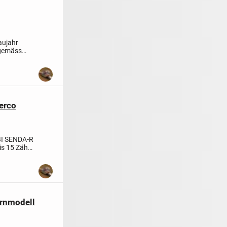
ujahr
 gemäss
erco
I SENDA-R
bis 15 Zähne
ernmodell