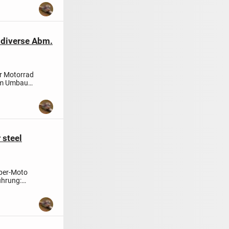
 diverse Abm.
r Motorrad
tom Umbau
 steel
uper-Moto
hrung: