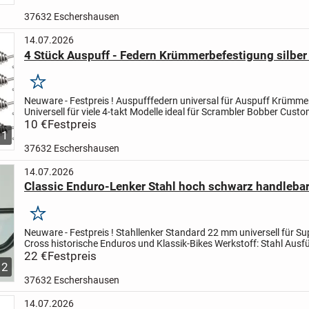
37632 Eschershausen
14.07.2026
4 Stück Auspuff - Federn Krümmerbefestigung silber
Merken
Neuware - Festpreis !
Auspufffedern universal für Auspuff Krümme
Universell für viele 4-takt Modelle ideal für Scrambler Bobber Cus
zum Schutz vor Hitze und Beschädigung auch...
10 €
Festpreis
1
37632 Eschershausen
14.07.2026
Classic Enduro-Lenker Stahl hoch schwarz handlebar
Merken
Neuware - Festpreis !
Stahllenker Standard 22 mm universell für S
Cross historische Enduros und Klassik-Bikes
Werkstoff: Stahl
Ausfü
mittlere Kröpfung, hohe Lenkerenden
22 €
Festpreis
...
2
37632 Eschershausen
14.07.2026