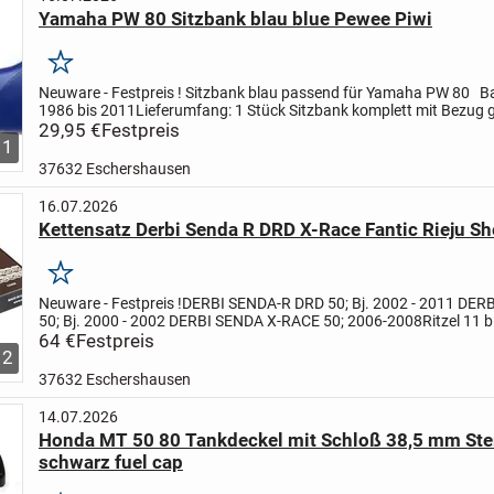
Yamaha PW 80 Sitzbank blau blue Pewee Piwi
Merken
Neuware - Festpreis !
Sitzbank blau
passend für Yamaha PW 80
Ba
1986 bis 2011
Lieferumfang:
1 Stück Sitzbank komplett mit Bezug
Foto
29,95 €
Nur in blau lieferbar !
Festpreis
Versandkosten: 6,00 €
...
1
37632 Eschershausen
16.07.2026
Kettensatz Derbi Senda R DRD X-Race Fantic Rieju Sh
Merken
Neuware - Festpreis !
DERBI SENDA-R DRD 50; Bj. 2002 - 2011
DERB
50; Bj. 2000 - 2002
DERBI SENDA X-RACE 50; 2006-2008
Ritzel 11 
Zahnrad 53 Zähne
64 €
Festpreis
Kettenglieder 130 / 134 /...
2
37632 Eschershausen
14.07.2026
Honda MT 50 80 Tankdeckel mit Schloß 38,5 mm St
schwarz fuel cap