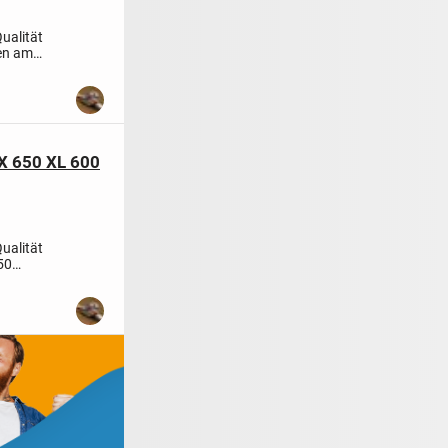
ualität
en am
X 650 XL 600
ualität
50