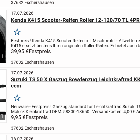
37632 Eschershausen
17.07.2026
Kenda K415 Scooter-Reifen Roller 12-120/70 TL 4PR
Merken
Festpreis !
Kenda K415 Scooter Reifen mit Mischprofil = Allwetterre
K415 ersetzt bestens Ihren originalen Roller-Reifen.
Er bietet auch b
schlechten Wetterverhältnissen guten Grip und...
39,95 €
Festpreis
1
37632 Eschershausen
17.07.2026
Suzuki TS 50 X Gaszug Bowdenzug Leichtkraftrad K
ccm
Merken
Neuware - Festpreis !
Gaszug standard für Leichtkraftrad Suzuki 
Mokick Kleinkraftrad
OEM: 58300-13650
Versandkosten: 4,00 €
Ar
1
BIBV_RW7018
9,95 €
Festpreis
37632 Eschershausen
16.07.2026