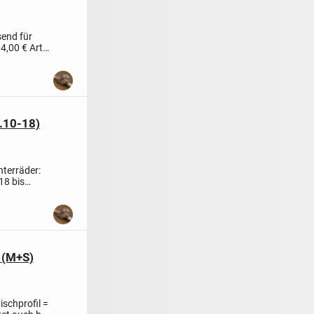
end für
 4,00 €
Art.
.10-18)
nterräder:
18 bis
 (M+S)
schprofil =