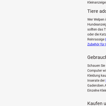
Kleinanzeige
Tiere ad
Wer Welpen i
Hundeanzeige
sollten das 
oder die Kat
Reinrassige
Zubehör für 
Gebrauch
Schauen Sie 
Computer w
Kleidung kau
Inserate der
Gaderoben.Au
Einzelne Kle
Kaufen u