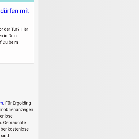
 dürfen mit
r der Tür? Hier
n in Dein
f Du beim
en
. Für Ergolding
mmobilienanzeigen
tenlose
ch. Gebrauchte
über kostenlose
 sind