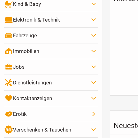
Kind & Baby
Elektronik & Technik
Fahrzeuge
Immobilien
Entspannungsm
Entspannu
assage
durch
Jobs
Traditionell
55 €
Chinesische
Stundensatz
Stund
Massage
Dienstleistungen
Kontaktanzeigen
Erotik
Neueste
Verschenken & Tauschen