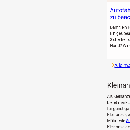
Autofah
zu beac
Damit ein 
Einiges be
Sicherheit
Hund? Wir 
Alle m
Kleinan
Als Kleinanz
bietet markt
für günstige
Kleinanzeig
Möbel wie
Sc
Kleinanzeige