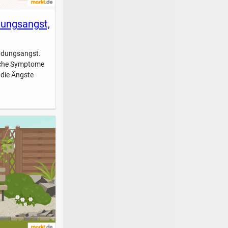
dungsangst,
indungsangst.
elche Symptome
 die Ängste