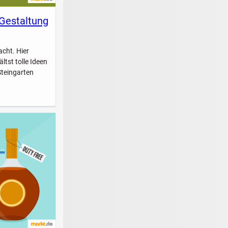
 Gestaltung
acht. Hier
ltst tolle Ideen
Steingarten