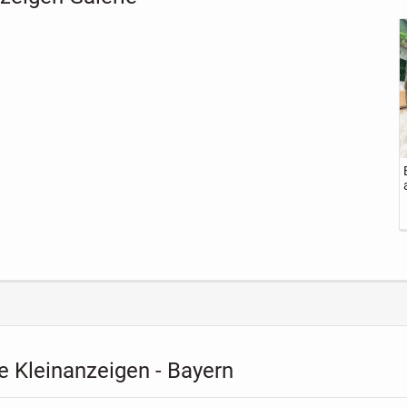
ng
Yorkshire Terriet
Dacia Jogger TCe
Super süße
welpen
110 Expression +
Kromfohrländer-
e
Anhängerkupplu
Mix-Welpen
60 €
1.500 €
17.900 €
12.345 €
ng+Winterreifen
ensatz
Festpreis
Festpreis
Festpreis
u. Alufelgen
 Kleinanzeigen - Bayern