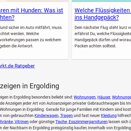
ren mit Hunden: Was ist
Welche Flüssigkeiten
hten?
ins Handgepäck?
Hund sicher im Auto mitfährt, muss
Dein nächster Flug steht kurz vo
achtet werden. Welche
erfährst Du, welche Flüssigkeite
svorkehrungen passen zu welchem
Handgepäck dürfen und worau
geben die Antwort.
Packen achten solltest.
arkt.de Ratgeber
zeigen in Ergolding
eigen in Ergolding besonders beliebt sind:
Wohnungen
,
Häuser
,
Wohnung
.de Anzeigen jeder Art von Autoanzeigen privater Gebrauchtwagen bis I
 Wohnungen in Ergolding. Gerade für junge Familien mit Kindern sind kos
en von gebrauchten
Kinderwagen, Tragen
und fast neuer
Kleidung
hilfrei
hränke, Vitrinen
oder günstige
Tische, Esszimmergarnituren
lassen sich 
n der Nachbarn in Ergolding preisgünstig kaufen.Innerhalb von Ergolding