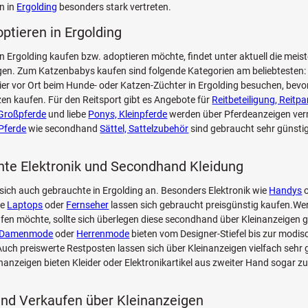
n in
Ergolding
besonders stark vertreten.
optieren in Ergolding
n Ergolding kaufen bzw. adoptieren möchte, findet unter aktuell die meis
n. Zum Katzenbabys kaufen sind folgende Kategorien am beliebtesten: 
Tier vor Ort beim Hunde- oder Katzen-Züchter in Ergolding besuchen, bevo
zen kaufen. Für den Reitsport gibt es Angebote für
Reitbeteiligung, Reitpa
Großpferde
und liebe
Ponys, Kleinpferde
werden über Pferdeanzeigen verm
Pferde
wie secondhand
Sättel, Sattelzubehör
sind gebraucht sehr günstig
te Elektronik und Secondhand Kleidung
sich auch gebrauchte in Ergolding an. Besonders Elektronik wie
Handys
o
ie
Laptops
oder
Fernseher
lassen sich gebraucht preisgünstig kaufen.Wer
fen möchte, sollte sich überlegen diese secondhand über Kleinanzeigen g
Damenmode
oder
Herrenmode
bieten vom Designer-Stiefel bis zur modi
ch preiswerte Restposten lassen sich über Kleinanzeigen vielfach sehr 
inanzeigen bieten Kleider oder Elektronikartikel aus zweiter Hand sogar z
nd Verkaufen über Kleinanzeigen