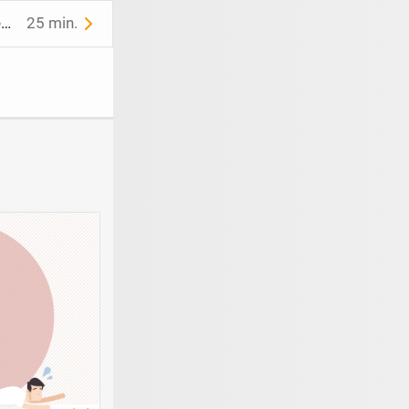
Zauberhafte Französische Bulldoggen Welpen suchen Ihre Herzensmenschen
25 min.