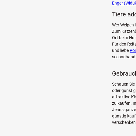
Enger (Widu
Tiere ad
Wer Welpen i
Zum Katzenba
Ort beim Hun
Für den Reit
und liebe
Pon
secondhan
Gebrauch
Schauen Sie
oder günsti
attraktive K
zu kaufen. I
Jeans ganze 
günstig kauf
verschenken