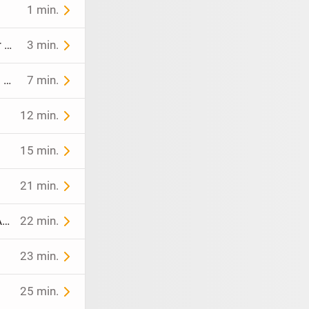
1 min.
Gasflasche 10,4 kg noch fast voll für Wohnmobil, Gasgrill, Heizstrahler etc
3 min.
Gasflasche 11 kg (leer) für Wohnmobil, Gasgrill, Heizstrahler etc - zum Wiederbefüllen in jedem Baumarkt
7 min.
12 min.
15 min.
21 min.
Nass-Trockensauger – Kompaktes Kraftpaket für Werkstatt, Haus & Auto
22 min.
23 min.
25 min.