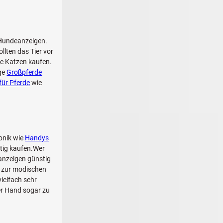
n Hundeanzeigen.
llten das Tier vor
ie Katzen kaufen.
ige
Großpferde
für Pferde
wie
onik wie
Handys
tig kaufen.Wer
nanzeigen günstig
s zur modischen
ielfach sehr
ter Hand sogar zu