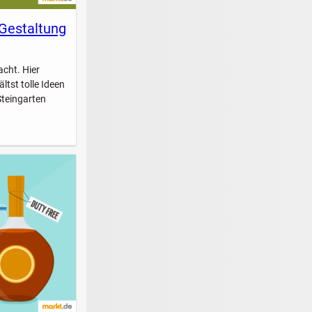
 Gestaltung
acht. Hier
ltst tolle Ideen
Steingarten