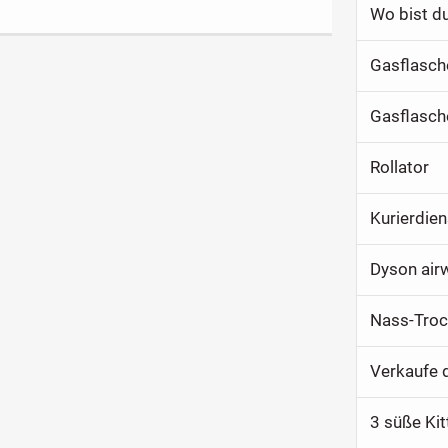
Wo bist d
Rollator
Kurierdie
Dyson air
Verkaufe d
3 süße Kit