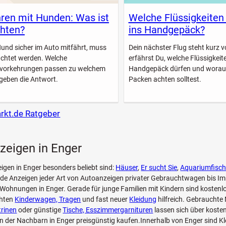
ren mit Hunden: Was ist
Welche Flüssigkeiten
hten?
ins Handgepäck?
Hund sicher im Auto mitfährt, muss
Dein nächster Flug steht kurz vo
achtet werden. Welche
erfährst Du, welche Flüssigkeite
svorkehrungen passen zu welchem
Handgepäck dürfen und worau
geben die Antwort.
Packen achten solltest.
arkt.de Ratgeber
zeigen in Enger
eigen in Enger besonders beliebt sind:
Häuser
,
Er sucht Sie
,
Aquariumfisc
.de Anzeigen jeder Art von Autoanzeigen privater Gebrauchtwagen bis I
 Wohnungen in Enger. Gerade für junge Familien mit Kindern sind kostenl
chten
Kinderwagen, Tragen
und fast neuer
Kleidung
hilfreich. Gebrauchte
trinen
oder günstige
Tische, Esszimmergarnituren
lassen sich über koste
n der Nachbarn in Enger preisgünstig kaufen.Innerhalb von Enger sind Kl