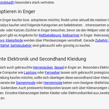
kindstadt)
besonders stark vertreten.
optieren in Enger
n Enger kaufen bzw. adoptieren möchte, findet unter aktuell die meiste
bys kaufen sind folgende Kategorien am beliebtesten: . Interessenten so
de- oder Katzen-Züchter in Enger besuchen, bevor sie den Welpen oder d
sport gibt es Angebote für
Reitbeteiligung, Reitpartner
in Enger. Reinrass
ys, Kleinpferde
werden über Pferdeanzeigen vermittelt. Gerade
Zubehör 
d
Sättel, Sattelzubehör
sind gebraucht sehr günstig zu kaufen.
te Elektronik und Secondhand Kleidung
 sich auch gebrauchte
Herrenjacken
,
Sessel
in Enger an. Besonders Elektr
ge Computer wie
Laptops
oder
Fernseher
lassen sich gebraucht preisgüns
leidung kaufen möchte, sollte sich überlegen diese secondhand über Klei
nserate der
Damenmode
oder
Herrenmode
bieten vom Designer-Stiefel bi
Gaderoben.Auch preiswerte Restposten lassen sich über Kleinanzeigen v
en. Einzelne Kleinanzeigen bieten Kleider oder Elektronikartikel aus zwei
 an.