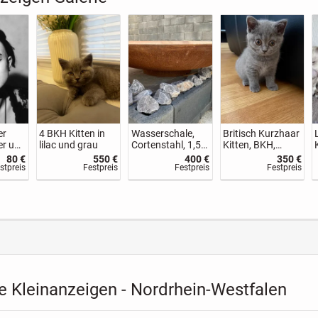
r
Britisch Kurzhaar
Fuxuan
Unsere kleinen
KH
Kitten
Wellnessmassag
Maine-Coon-
e Düsseldorf –
Schätze suchen
500 €
500 €
30 €
750 €
Mit neuer Kollegin
ihr Zuhause
VB
VB
Festpreis
Festpreis
ab 28.06.
e Kleinanzeigen - Nordrhein-Westfalen