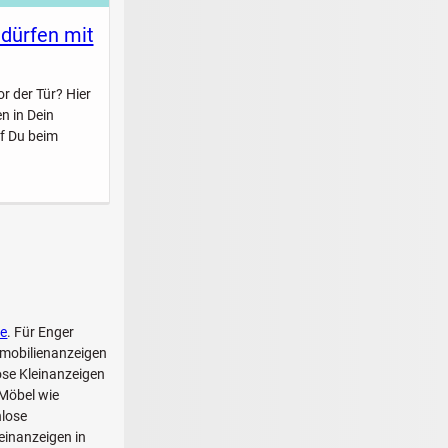
 dürfen mit
r der Tür? Hier
n in Dein
f Du beim
he
. Für Enger
mmobilienanzeigen
ose Kleinanzeigen
 Möbel wie
nlose
einanzeigen in