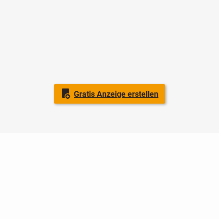
Gratis Anzeige erstellen
Nutzungsbedingungen
Datenschutz
Barrierefreiheit
Impressum
Kontakt
Hilfe
Sicherheit
Jugendschutz
Login
Konto löschen
Premium buchen
Abo kündigen
Ratgeber
Newsletter
Über uns
Jobs
Werbung
Facebook
Widget erstellen