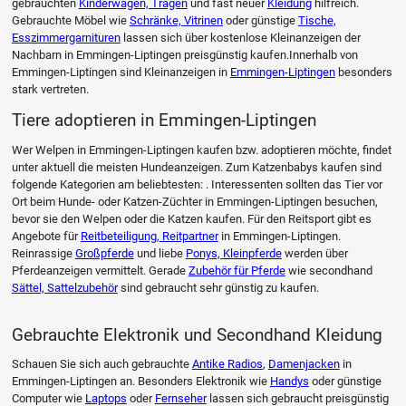
gebrauchten
Kinderwagen, Tragen
und fast neuer
Kleidung
hilfreich.
Gebrauchte Möbel wie
Schränke, Vitrinen
oder günstige
Tische,
Esszimmergarnituren
lassen sich über kostenlose Kleinanzeigen der
Nachbarn in Emmingen-Liptingen preisgünstig kaufen.Innerhalb von
Emmingen-Liptingen sind Kleinanzeigen in
Emmingen-Liptingen
besonders
stark vertreten.
Tiere adoptieren in Emmingen-Liptingen
Wer Welpen in Emmingen-Liptingen kaufen bzw. adoptieren möchte, findet
unter aktuell die meisten Hundeanzeigen. Zum Katzenbabys kaufen sind
folgende Kategorien am beliebtesten: . Interessenten sollten das Tier vor
Ort beim Hunde- oder Katzen-Züchter in Emmingen-Liptingen besuchen,
bevor sie den Welpen oder die Katzen kaufen. Für den Reitsport gibt es
Angebote für
Reitbeteiligung, Reitpartner
in Emmingen-Liptingen.
Reinrassige
Großpferde
und liebe
Ponys, Kleinpferde
werden über
Pferdeanzeigen vermittelt. Gerade
Zubehör für Pferde
wie secondhand
Sättel, Sattelzubehör
sind gebraucht sehr günstig zu kaufen.
Gebrauchte Elektronik und Secondhand Kleidung
Schauen Sie sich auch gebrauchte
Antike Radios
,
Damenjacken
in
Emmingen-Liptingen an. Besonders Elektronik wie
Handys
oder günstige
Computer wie
Laptops
oder
Fernseher
lassen sich gebraucht preisgünstig