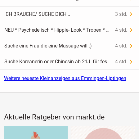
ICH BRAUCHE/ SUCHE DICH...
3 std.
NEU * Psychedelisch * Hippie- Look * Tropen * Farne * Tauben * Vögel * Skinny *Jeans- Hose "Ted Baker" Original * Gr. 34- 36/ XS- S * grün- Töne *
4 std.
Suche eine Frau die eine Massage will :)
4 std.
Suche Koreanerin oder Chinesin ab 21J. für feste Beziehung
4 std.
Weitere neueste Kleinanzeigen aus Emmingen-Liptingen
Aktuelle Ratgeber von markt.de