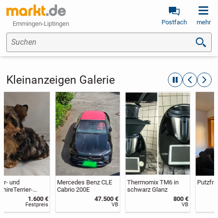
Postfach
mehr
Emmingen-Liptingen
Suchen
Kleinanzeigen Galerie
automatische R
zurückblät
weite
Mercedes Benz CLE
Thermomix TM6 in
Putzfrau gesucht
Cabrio 200E
schwarz Glanz
47.500 €
800 €
VB
VB
VB