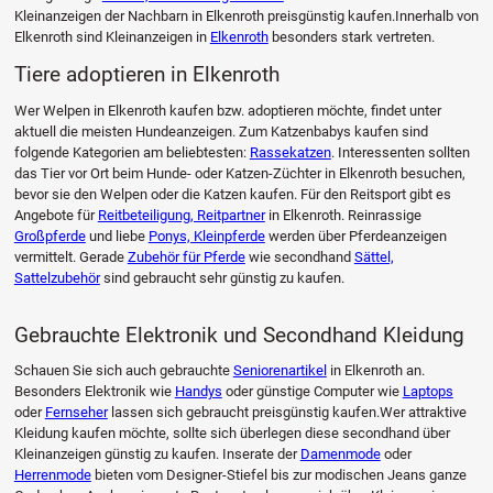
Kleinanzeigen der Nachbarn in Elkenroth preisgünstig kaufen.Innerhalb von
Elkenroth sind Kleinanzeigen in
Elkenroth
besonders stark vertreten.
Tiere adoptieren in Elkenroth
Wer Welpen in Elkenroth kaufen bzw. adoptieren möchte, findet unter
aktuell die meisten Hundeanzeigen. Zum Katzenbabys kaufen sind
folgende Kategorien am beliebtesten:
Rassekatzen
. Interessenten sollten
das Tier vor Ort beim Hunde- oder Katzen-Züchter in Elkenroth besuchen,
bevor sie den Welpen oder die Katzen kaufen. Für den Reitsport gibt es
Angebote für
Reitbeteiligung, Reitpartner
in Elkenroth. Reinrassige
Großpferde
und liebe
Ponys, Kleinpferde
werden über Pferdeanzeigen
vermittelt. Gerade
Zubehör für Pferde
wie secondhand
Sättel,
Sattelzubehör
sind gebraucht sehr günstig zu kaufen.
Gebrauchte Elektronik und Secondhand Kleidung
Schauen Sie sich auch gebrauchte
Seniorenartikel
in Elkenroth an.
Besonders Elektronik wie
Handys
oder günstige Computer wie
Laptops
oder
Fernseher
lassen sich gebraucht preisgünstig kaufen.Wer attraktive
Kleidung kaufen möchte, sollte sich überlegen diese secondhand über
Kleinanzeigen günstig zu kaufen. Inserate der
Damenmode
oder
Herrenmode
bieten vom Designer-Stiefel bis zur modischen Jeans ganze