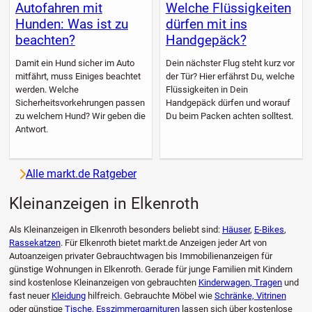
Autofahren mit
Welche Flüssigkeiten
Hunden: Was ist zu
dürfen mit ins
beachten?
Handgepäck?
Damit ein Hund sicher im Auto
Dein nächster Flug steht kurz vor
mitfährt, muss Einiges beachtet
der Tür? Hier erfährst Du, welche
werden. Welche
Flüssigkeiten in Dein
Sicherheitsvorkehrungen passen
Handgepäck dürfen und worauf
zu welchem Hund? Wir geben die
Du beim Packen achten solltest.
Antwort.
Alle markt.de Ratgeber
Kleinanzeigen in Elkenroth
Als Kleinanzeigen in Elkenroth besonders beliebt sind:
Häuser
,
E-Bikes
,
Rassekatzen
. Für Elkenroth bietet markt.de Anzeigen jeder Art von
Autoanzeigen privater Gebrauchtwagen bis Immobilienanzeigen für
günstige Wohnungen in Elkenroth. Gerade für junge Familien mit Kindern
sind kostenlose Kleinanzeigen von gebrauchten
Kinderwagen, Tragen
und
fast neuer
Kleidung
hilfreich. Gebrauchte Möbel wie
Schränke, Vitrinen
oder günstige
Tische, Esszimmergarnituren
lassen sich über kostenlose