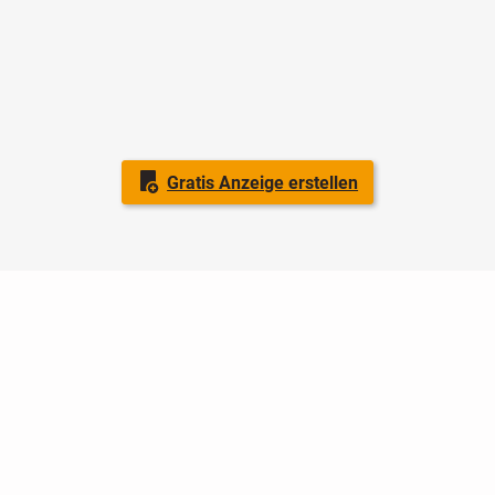
Gratis Anzeige erstellen
Nutzungsbedingungen
Datenschutz
Barrierefreiheit
Impressum
Kontakt
Hilfe
Sicherheit
Jugendschutz
Login
Konto löschen
Premium buchen
Abo kündigen
Ratgeber
Newsletter
Über uns
Jobs
Werbung
Facebook
Widget erstellen