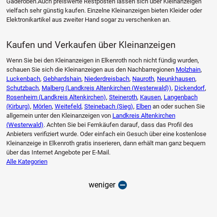
Gaderoben.Auch preiswerte Restposten lassen sich über Kleinanzeigen
vielfach sehr günstig kaufen. Einzelne Kleinanzeigen bieten Kleider oder
Elektronikartikel aus zweiter Hand sogar zu verschenken an.
Kaufen und Verkaufen über Kleinanzeigen
Wenn Sie bei den Kleinanzeigen in Elkenroth noch nicht fündig wurden,
schauen Sie sich die Kleinanzeigen aus den Nachbarregionen
Molzhain
,
Luckenbach
,
Gebhardshain
,
Niederdreisbach
,
Nauroth
,
Neunkhausen
,
Schutzbach
,
Malberg (Landkreis Altenkirchen (Westerwald))
,
Dickendorf
,
Rosenheim (Landkreis Altenkirchen)
,
Steineroth
,
Kausen
,
Langenbach
(Kirburg)
,
Mörlen
,
Weitefeld
,
Steinebach (Sieg)
,
Elben
an oder suchen Sie
allgemein unter den Kleinanzeigen von
Landkreis Altenkirchen
(Westerwald)
. Achten Sie bei Fernkäufen darauf, dass das Profil des
Anbieters verifiziert wurde. Oder einfach ein Gesuch über eine kostenlose
Kleinanzeige in Elkenroth gratis inserieren, dann erhält man ganz bequem
über das Internet Angebote per E-Mail.
Alle Kategorien
weniger