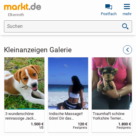
Postfach
mehr
Elkenroth
Suchen
Kleinanzeigen Galerie
zurüc
3 wunderschöne
Indische Massage!!
Traumhaft schöne
reinrassige Jack
Gönn' Dir das
Yorkshire Terrier
Russell Terrier
Besondere!
Babys
1.500 €
120 €
1.800 €
Welpen
VB
Festpreis
Festpreis