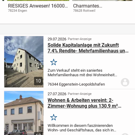
RIESIGES Anwesen! 16000
Charmantes
Qm uneinsehbarer Grund.
Einfamilienhaus in ruhiger
78234 Engen
78628 Rottweil
Lage
29.07.2026
Partner-Anzeige
Solide Kapitalanlage mit Zukunft
7,4% Rendite- Mehrfamilienhaus und
Baugrundstück in einem Paket
Merken
Zum Verkauf steht ein saniertes
Mehrfamilienhaus mit drei Wohneinheiten
und acht Zimmern auf 170 m²
10
Wohnfläche in Eggenstein-Leopoldshafen
76344 Eggenstein-Leopoldshafen
- nur 2,5 km vom KIT Campus Nord
entfernt.
Alle Einheiten...
27.07.2026
Partner-Anzeige
Wohnen & Arbeiten vereint: 2-
Zimmer-Wohnung plus 130,9 m²
Gewerbefläche in Eggenstein-
Leopoldshafen
Merken
Willkommen in diesem faszinierenden
Wohn- und Geschäftshaus, das sich in
der bezaubernden Gemeinde Eggenstein-