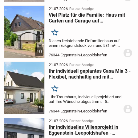
Handwerker sowie Kapitalanleger, die
das...
21.07.2026
Partner-Anzeige
Viel Platz für die Familie: Haus mit
Garten und Garage auf
Eckgrundstück in Eggenstein
Merken
Dieses freistehende Einfamilienhaus auf
einem Eckgrundstück von rund 581 m² in
beliebter Wohngegend bietet auf ca. 155
10
m² Wohnfläche fünf Zimmer über zwei
76344 Eggenstein-Leopoldshafen
Etagen - dazu ein vollständig
unterkellertes...
21.07.2026
Partner-Anzeige
Ihr individuell geplantes Casa Mia 3 -
Flexibel, nachhaltig und mit
perfektem Service
Merken
- Ihr Traumhaus, individuell projektiert und
auf Ihre Wünsche abgestimmt
- 5
lichtdurchflutete Zimmer auf 181,79 m² -
9
Freiraum pur für Familien und Gäste
- Drei
76344 Eggenstein-Leopoldshafen
gemütliche Schlafzimmer, zwei
moderne...
21.07.2026
Partner-Anzeige
Ihr individuelles Villenprojekt in
Eggenstein-Leopoldshafen -