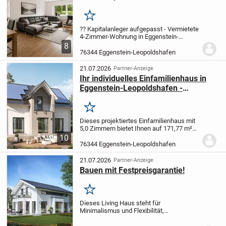
Merken
?? Kapitalanleger aufgepasst - Vermietete
4-Zimmer-Wohnung in Eggenstein-
Leopoldshafen
Solide Kapitalanlage mit
8
laufenden Mieteinnahmen
Diese gepflegte
76344 Eggenstein-Leopoldshafen
4-Zimmer-Wohnung in Eggenstein-
Leopoldshafen...
21.07.2026
Partner-Anzeige
Ihr individuelles Einfamilienhaus in
Eggenstein-Leopoldshafen -
Maßgeschneiderter Wohntraum mit
allkauf Komfortpaket
Merken
Dieses projektiertes Einfamilienhaus mit
5,0 Zimmern bietet Ihnen auf 171,77 m²
Wohnfläche großzügigen Raum für die
10
ganze Familie. Auf zwei Etagen verteilen
76344 Eggenstein-Leopoldshafen
sich vier Schlafzimmer, ein modernes...
21.07.2026
Partner-Anzeige
Bauen mit Festpreisgarantie!
Merken
Dieses Living Haus steht für
Minimalismus und Flexibilität,
maßgeschneidert nach deinen
Wünschen. Das zweigeschossige