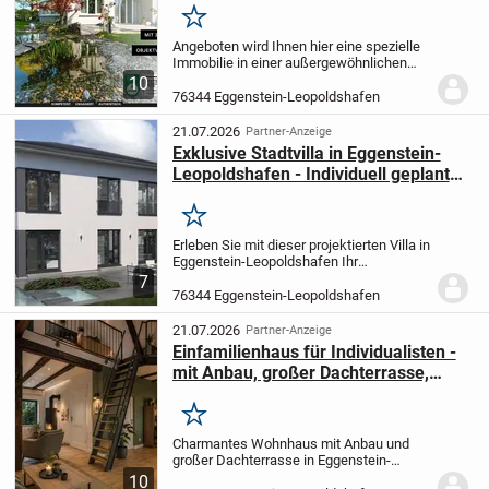
Merken
Angeboten wird Ihnen hier eine spezielle
Immobilie in einer außergewöhnlichen
Konstellation.
Das Einfamilienhaus
10
inklusive Gewerbehalle befindet sich
76344 Eggenstein-Leopoldshafen
inmitten des Eggensteiner
Gewerbegebiets Südwest....
21.07.2026
Partner-Anzeige
Exklusive Stadtvilla in Eggenstein-
Leopoldshafen - Individuell geplant
und modern umgesetzt
Merken
Erleben Sie mit dieser projektierten Villa in
Eggenstein-Leopoldshafen Ihr
persönliches Traumhaus, das ganz nach
7
Ihren Wünschen und Vorstellungen
76344 Eggenstein-Leopoldshafen
gestaltet wird. Auf einer Wohnfläche von
166,69 m²...
21.07.2026
Partner-Anzeige
Einfamilienhaus für Individualisten -
mit Anbau, großer Dachterrasse,
Garage & Carport in Eggenstein
Merken
Charmantes Wohnhaus mit Anbau und
großer Dachterrasse in Eggenstein-
Leopoldshafen!
Auf einem ca. 645 m²
10