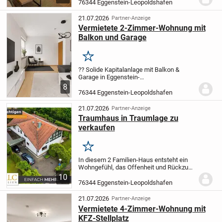
großen Grundstück befindet sich das
76344 Eggenstein-Leopoldshafen
charmante, ca. 1938 erbaute und in den
Jahren 1982/84...
21.07.2026
Partner-Anzeige
Vermietete 2-Zimmer-Wohnung mit
Balkon und Garage
Merken
?? Solide Kapitalanlage mit Balkon &
Garage in Eggenstein-
Leopoldshafen
Vermietete 2-Zimmer-
8
Wohnung mit 68 m² Wohnfläche im
76344 Eggenstein-Leopoldshafen
gepflegten 7-Parteien-Haus
Diese
attraktive 2-Zimmer-Wohnung befindet
21.07.2026
Partner-Anzeige
sich...
Traumhaus in Traumlage zu
verkaufen
Merken
In diesem 2 Familien-Haus entsteht ein
Wohngefühl, das Offenheit und Rückzug
harmonisch verbindet - getragen von
10
klaren Linien, warmen Materialien und
76344 Eggenstein-Leopoldshafen
einem Grundriss, der Bewegung
selbstverständlich...
21.07.2026
Partner-Anzeige
Vermietete 4-Zimmer-Wohnung mit
KFZ-Stellplatz