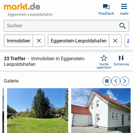
Postfach
mehr
Eggenstein-Leopoldshafen
Suchen
zu
Immobilien
Eggenstein-Leopoldshafen
schließen
schließe
33 Treffer
Immobilien in Eggenstein-
Leopoldshafen
Suche
Sortierung
speichern
Galerie
automatische R
zurückblät
weite