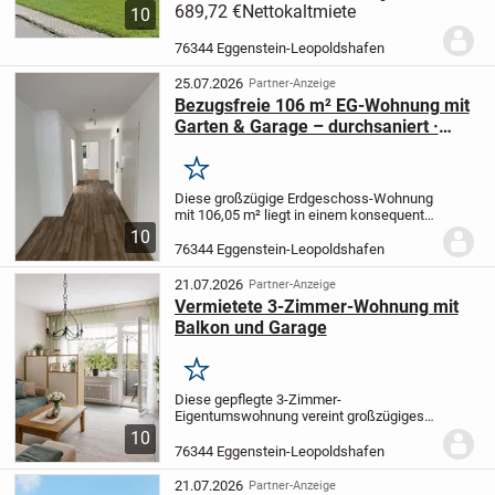
Wohnlage eine 3-Zimmer-Wohnung mit
689,72 €
Nettokaltmiete
10
ca. 80 qm Wohnfläche an. Über die Diele
betritt man das Wohnzimmer mit Zugang
76344 Eggenstein-Leopoldshafen
zum Balkon, das...
25.07.2026
Partner-Anzeige
Bezugsfreie 106 m² EG-Wohnung mit
Garten & Garage – durchsaniert ·
sofort frei · bei Karlsruhe
Merken
Diese großzügige Erdgeschoss-Wohnung
mit 106,05 m² liegt in einem konsequent
modernisierten Vierfamilienhaus in
10
Eggenstein-Leopoldshafen – ruhig
76344 Eggenstein-Leopoldshafen
gelegen zwischen Karlsruhe und dem KIT-
Campus Nord. Die...
21.07.2026
Partner-Anzeige
Vermietete 3-Zimmer-Wohnung mit
Balkon und Garage
Merken
Diese gepflegte 3-Zimmer-
Eigentumswohnung vereint großzügiges
Wohnen, eine durchdachte
10
Raumaufteilung und ein gepflegtes
76344 Eggenstein-Leopoldshafen
Wohnumfeld. In einem Mehrfamilienhaus
mit lediglich sieben Wohneinheiten...
21.07.2026
Partner-Anzeige