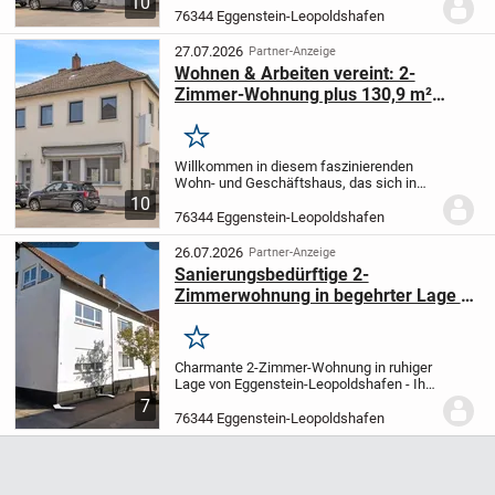
10
Leopoldshafen präsentiert.
Die Lage des
76344 Eggenstein-Leopoldshafen
Wohn- und Geschäftshauses ist im
Zentrum optimal...
27.07.2026
Partner-Anzeige
Wohnen & Arbeiten vereint: 2-
Zimmer-Wohnung plus 130,9 m²
Gewerbefläche in Eggenstein-
Leopoldshafen
Merken
Willkommen in diesem faszinierenden
Wohn- und Geschäftshaus, das sich in
der bezaubernden Gemeinde Eggenstein-
10
Leopoldshafen präsentiert.
Die Lage des
76344 Eggenstein-Leopoldshafen
Wohn- und Geschäftshauses ist im
Zentrum optimal...
26.07.2026
Partner-Anzeige
Sanierungsbedürftige 2-
Zimmerwohnung in begehrter Lage in
Eggenstein - gestalten Sie Ihr
Traumzuhause!
Merken
Charmante 2-Zimmer-Wohnung in ruhiger
Lage von Eggenstein-Leopoldshafen - Ihr
neues Zuhause oder eine lukrative
7
Kapitalanlage
Wir präsentieren Ihnen eine
76344 Eggenstein-Leopoldshafen
lichtdurchflutete 2-Zimmer-Wohnung im...