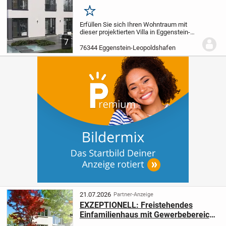
maßgeschneidert nach Ihren
Vorstellungen
Merken
Erfüllen Sie sich Ihren Wohntraum mit
dieser projektierten Villa in Eggenstein-
Leopoldshafen, die exakt auf Ihre
7
Wünsche zugeschnitten wird. Mit einer
76344 Eggenstein-Leopoldshafen
großzügigen Wohnfläche von 166,69 m²,
verteilt...
21.07.2026
Partner-Anzeige
EXZEPTIONELL: Freistehendes
Einfamilienhaus mit Gewerbebereich
und Halle zu veräußern