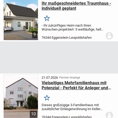
Ihr maßgeschneidertes Traumhaus -
individuell geplant
Merken
- Ihr zukünftiges Heim nach Ihren
Wünschen projektiert
- 5 weitläufige, helle
Zimmer auf 181,79 m² - viel Raum für
9
Familie und Freunde
- Drei gemütliche
76344 Eggenstein-Leopoldshafen
Schlafzimmer, zwei moderne Bäder und
ein...
21.07.2026
Partner-Anzeige
Vielseitiges Mehrfamilienhaus mit
Potenzial - Perfekt für Anleger und
Familien
Merken
Dieses großzügige 3-Familienhaus mit
zusätzlicher Einliegerwohnung im Keller
bietet vielfältige Nutzungsmöglichkeiten
10
und richtet sich insbesondere an
76344 Eggenstein-Leopoldshafen