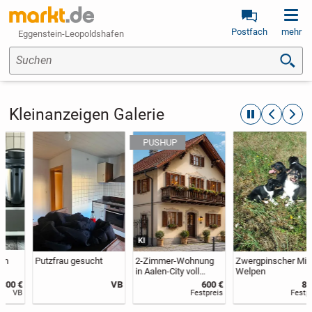
Postfach
mehr
Eggenstein-Leopoldshafen
Suchen
Kleinanzeigen Galerie
automatische R
zurückblät
weite
KI
Putzfrau gesucht
2-Zimmer-Wohnung
Zwergpinscher Mixe
in Aalen-City voll
Welpen
möbliert – frei ab
VB
600 €
850 €
sofort❗️
Festpreis
Festpreis