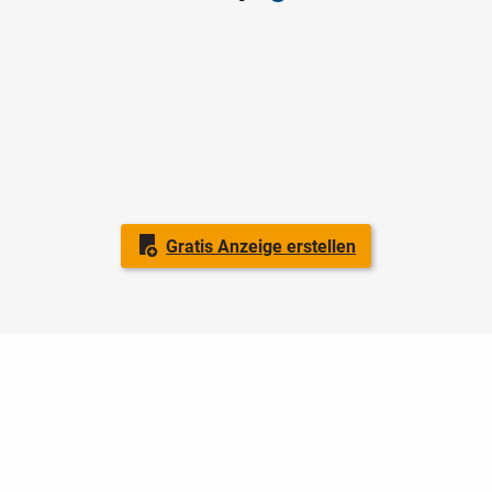
Gratis Anzeige erstellen
Nutzungsbedingungen
Datenschutz
Barrierefreiheit
Impressum
Kontakt
Hilfe
Sicherheit
Jugendschutz
Login
Konto löschen
Premium buchen
Abo kündigen
Ratgeber
Newsletter
Über uns
Jobs
Werbung