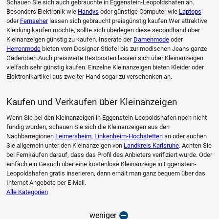
Schauen Sie sich auch gebrauchte in Eggenstein-Leopoldshafen an.
Besonders Elektronik wie
Handys
oder günstige Computer wie
Laptops
oder
Fernseher
lassen sich gebraucht preisgünstig kaufen.Wer attraktive
Kleidung kaufen möchte, sollte sich überlegen diese secondhand über
Kleinanzeigen günstig zu kaufen. Inserate der
Damenmode
oder
Herrenmode
bieten vom Designer-Stiefel bis zur modischen Jeans ganze
Gaderoben.Auch preiswerte Restposten lassen sich über Kleinanzeigen
vielfach sehr günstig kaufen. Einzelne Kleinanzeigen bieten Kleider oder
Elektronikartikel aus zweiter Hand sogar zu verschenken an.
Kaufen und Verkaufen über Kleinanzeigen
Wenn Sie bei den Kleinanzeigen in Eggenstein-Leopoldshafen noch nicht
fündig wurden, schauen Sie sich die Kleinanzeigen aus den
Nachbarregionen
Leimersheim
,
Linkenheim-Hochstetten
an oder suchen
Sie allgemein unter den Kleinanzeigen von
Landkreis Karlsruhe
. Achten Sie
bei Fernkäufen darauf, dass das Profil des Anbieters verifiziert wurde. Oder
einfach ein Gesuch über eine kostenlose Kleinanzeige in Eggenstein-
Leopoldshafen gratis inserieren, dann erhält man ganz bequem über das
Internet Angebote per E-Mail.
Alle Kategorien
weniger