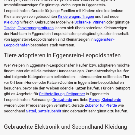
Immobilienanzeigen für günstige Wohnungen in Eggenstein-
Leopoldshafen. Gerade für junge Familien mit Kindern sind kostenlose
Kleinanzeigen von gebrauchten
Kinderwagen, Tragen
und fast neuer
Kleidung
hilfreich. Gebrauchte Möbel wie
Schränke, Vitrinen
oder günstige
Tische, Esszimmergarnituren
lassen sich über kostenlose Kleinanzeigen
der Nachbarn in Eggenstein-Leopoldshafen preisgünstig kaufen.Innerhalb
von Eggenstein-Leopoldshafen sind Kleinanzeigen in
Eggenstein-
Leopoldshafen
besonders stark vertreten.
Tiere adoptieren in Eggenstein-Leopoldshafen
Wer Welpen in Eggenstein-Leopoldshafen kaufen bzw. adoptieren möchte,
findet unter aktuell die meisten Hundeanzeigen. Zum Katzenbabys kaufen
sind folgende Kategorien am beliebtesten: . Interessenten sollten das Tier
vor Ort beim Hunde- oder Katzen-Züchter in Eggenstein-Leopoldshafen
besuchen, bevor sie den Welpen oder die Katzen kaufen. Für den Reitsport
gibt es Angebote für
Reitbeteiligung, Reitpartner
in Eggenstein-
Leopoldshafen. Reinrassige
Großpferde
und liebe
Ponys, Kleinpferde
werden über Pferdeanzeigen vermittelt. Gerade
Zubehör für Pferde
wie
secondhand
Sättel, Sattelzubehör
sind gebraucht sehr günstig zu kaufen.
Gebrauchte Elektronik und Secondhand Kleidung