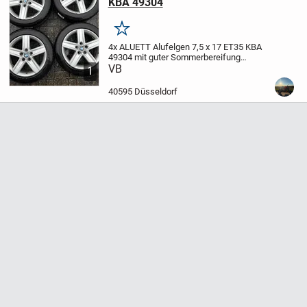
KBA 49304
Merken
4x ALUETT Alufelgen 7,5 x 17 ET35 KBA
49304 mit guter Sommerbereifung
(ca.5mm)
VB
225/50/R17 Continental
1
Premium Contact 6 Sommerbereifung
Sie
waren auf einem BMW X1 Baujahr 2012
40595 Düsseldorf