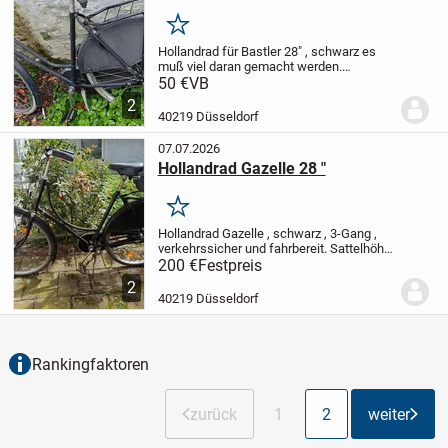
Merken
Hollandrad für Bastler 28" , schwarz
es
muß viel daran gemacht werden.
Sattelhöhe : 100cm - 8cm ca.
VB : 50€
50 €
VB
2
40219 Düsseldorf
07.07.2026
Hollandrad Gazelle 28 "
Merken
Hollandrad Gazelle , schwarz , 3-Gang ,
verkehrssicher und fahrbereit.
Sattelhöhe
: 100cm +/-
Die Reifen sind auch noch in
200 €
Festpreis
sehr gutem Zustand.
FP : 200€
2
40219 Düsseldorf
Rankingfaktoren
zurück
1
2
weiter