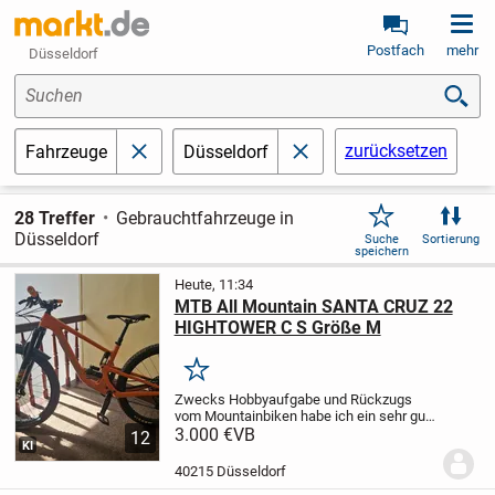
Postfach
mehr
Düsseldorf
Suchen
zurücksetzen
Fahrzeuge
Düsseldorf
schließen
schließen
28 Treffer
Gebrauchtfahrzeuge in
Düsseldorf
Suche
Sortierung
speichern
Heute, 11:34
MTB All Mountain SANTA CRUZ 22
HIGHTOWER C S Größe M
Merken
Zwecks Hobbyaufgabe und Rückzugs
vom Mountainbiken habe ich ein sehr gut
erhaltenes SANTA CRUZ 22 HIGHTOWER
3.000 €
VB
12
KI
C S in Gr. M abzugeben.
Es möchte gerne
wieder gefahren werden :-)
Das Santa
40215 Düsseldorf
Cruz...