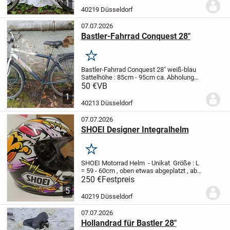
1
was dran gehört. Sieht für ein
40219 Düsseldorf
gebrauchtes...
07.07.2026
Bastler-Fahrrad Conquest 28"
Merken
Bastler-Fahrrad Conquest 28" weiß-blau
Sattelhöhe : 85cm - 95cm ca.
Abholung
und Barzahlung in Düsseldorf.
VB : 50€
50 €
VB
Für Fahrradhändler oder Bastler gibt es
1
einen Sonderpreis.
40213 Düsseldorf
07.07.2026
SHOEI Designer Integralhelm
Merken
SHOEI Motorrad Helm - Unikat
Größe : L
= 59 - 60cm , oben etwas abgeplatzt , aber
sieht man kaum 250€
250 €
Festpreis
5
40219 Düsseldorf
07.07.2026
Hollandrad für Bastler 28"