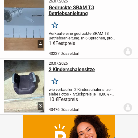
26.07.2026
Gedruckte SRAM T3
Betriebsanleitung
Merken
Verkaufe eine gedruckte SRAM T3
Betriebsanleitung. In 6 Sprachen, pro
Sprache ca. 6 Seiten.
1 €
Festpreis
Released 10/2007.
4
An Selbstabholer in Düsseldorf-Mitte, bei
Postversand (auf Risiko des
40227 Düsseldorf
Empfängers) kommen...
20.07.2026
2 Kinderschalensitze
Merken
wie verkaufen 2 Kinderschalensitze -
siehe Fotos - Stückpreis je 10,00 € -
abzuholen in Düsseldorf Pempelfort
10 €
Festpreis
Zietenstraße
3
40476 Düsseldorf