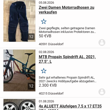
05.08.2026
Zwei Damen Motorradhosen zu
verkaufen
Merken
Zwei gepflegte, selten getragene Damen
Motorradhosen inklusive Protektoren zu
verkaufen.
50 €
VB
Größe 38/S
Marke: FLM / Polo
12
Keine Gebrauchsspuren / keine Flecken.
Preis für beide Hosen zusammen: 50...
40591 Düsseldorf
02.08.2026
MTB Propain Spindrift AL, 2021,
27,5", L
Merken
Sehr gut erhaltenes Propain Spindrift AL,
2021 zwecks Hobbyaufgabe abzugeben,
damit es wieder in den Genuss des
2.300 €
VB
12
Bikens kommt.
Gr. L, 27,5"
Federgabel:
RockShox ZEB Ultimate 190 mm
40215 Düsseldorf
Dämpfer:...
01.08.2026
4x ALUETT Alufelgen 7,5 x 17 ET35