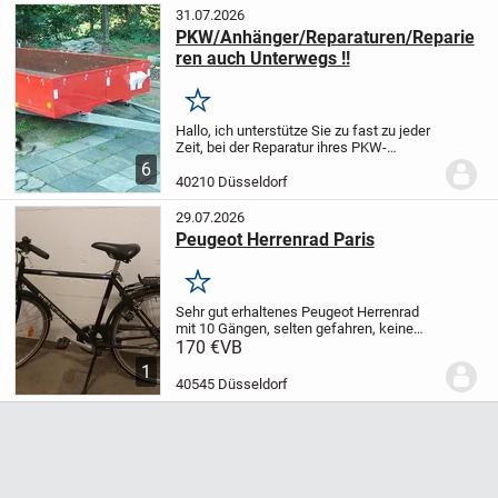
31.07.2026
PKW/Anhänger/Reparaturen/Reparie
ren auch Unterwegs !!
Merken
Hallo,
ich unterstütze Sie zu fast zu jeder
Zeit, bei der Reparatur ihres PKW-
Anhängers.
Ganz gleich ob bei Ihnen zu
6
Hause oder auf meinem Platz.
Auch in
40210 Düsseldorf
schwierigen Fällen und Unterwegs auf
der...
29.07.2026
Peugeot Herrenrad Paris
Merken
Sehr gut erhaltenes Peugeot Herrenrad
mit 10 Gängen, selten gefahren, keine
Mängel, kein Rost, Bremse quietscht ein
170 €
VB
wenig
1
40545 Düsseldorf