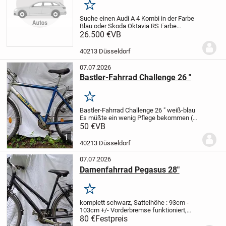
Merken
Suche einen Audi A 4 Kombi in der Farbe
Blau oder Skoda Oktavia RS Farbe
Blau.
26.500 €
Das Baujahr sollte von 2018 bis 2022
VB
sein
Leistung 200 bis ca 300 PS
40213 Düsseldorf
07.07.2026
Bastler-Fahrrad Challenge 26 "
Merken
Bastler-Fahrrad Challenge 26 "
weiß-blau
Es müßte ein wenig Pflege bekommen (
Öl/Rostlöser.
Sattelhöhe : 90cm - 10cm
50 €
VB
Abholung gegen Bargeld in Düsseldorf.
1
VB : 50€
( Für Fahrradhändler/Bastler...
40213 Düsseldorf
07.07.2026
Damenfahrrad Pegasus 28"
Merken
komplett schwarz,
Sattelhöhe : 93cm -
103cm +/-
Vorderbremse funktioniert,
hintere könnte wahrscheinlich mit
80 €
Festpreis
Rostlöser/Öl gelockert werden. Alles dran