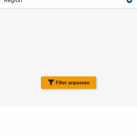
Region
Filter anpassen
Nutzungsbedingungen
Datenschutz
Barrierefreiheit
Impressum
Kontakt
Hilfe
Sicherheit
Jugendschutz
Login
Konto löschen
Premium buchen
Abo kündigen