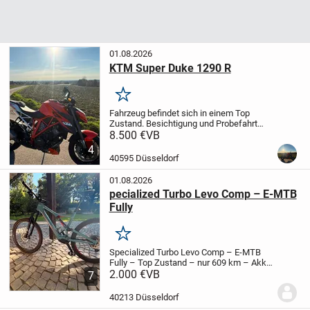
01.08.2026
KTM Super Duke 1290 R
Merken
Fahrzeug befindet sich in einem Top
Zustand. Besichtigung und Probefahrt
gerne nach Absprache.
Akrapovic
8.500 €
VB
Sportauspuff, kurze Kennzeichenhalter,
4
kurze Blinker, Spoiler usw.
40595 Düsseldorf
01.08.2026
pecialized Turbo Levo Comp – E-MTB
Fully
Merken
Specialized Turbo Levo Comp – E-MTB
Fully – Top Zustand – nur 609 km – Akku
100 %
2.000 €
Ich verkaufe mein Specialized
VB
7
Turbo Levo Comp in der seltenen und
edlen grau/blauen Farbgebung mit roten
40213 Düsseldorf
Akzenten.
Das...