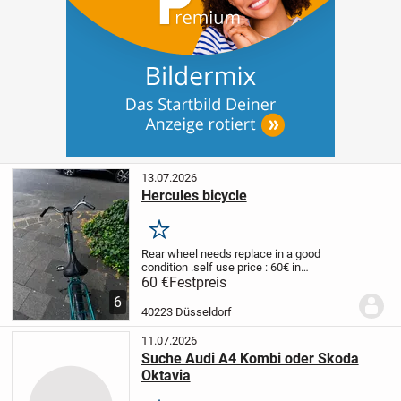
13.07.2026
Hercules bicycle
Merken
Rear wheel needs replace
in a good
condition .
self use
price : 60€
in
dusseldorf gurlittstraße 59 , 40223
my
60 €
Festpreis
number : +491791595540
6
40223 Düsseldorf
11.07.2026
Suche Audi A4 Kombi oder Skoda
Oktavia