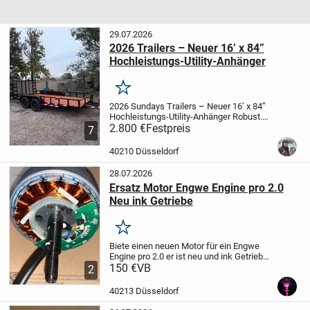
29.07.2026
2026 Trailers – Neuer 16’ x 84”
Hochleistungs-Utility-Anhänger
Merken
2026 Sundays Trailers – Neuer 16’ x 84”
Hochleistungs-Utility-Anhänger
Robust.
Zuverlässig. Sofort einsatzbereit. 🇩🇪
2.800 €
Festpreis
Ob
7
für den Handwerksbetrieb, den Garten-
und Landschaftsbau, die Landwirtsc...
40210 Düsseldorf
28.07.2026
Ersatz Motor Engwe Engine pro 2.0
Neu ink Getriebe
Merken
Biete einen neuen Motor für ein Engwe
Engine pro 2.0 er ist neu und ink Getriebe
!
150 €
zahlbar Bar Abholung od Paypal Versand
VB
2
40213 Düsseldorf