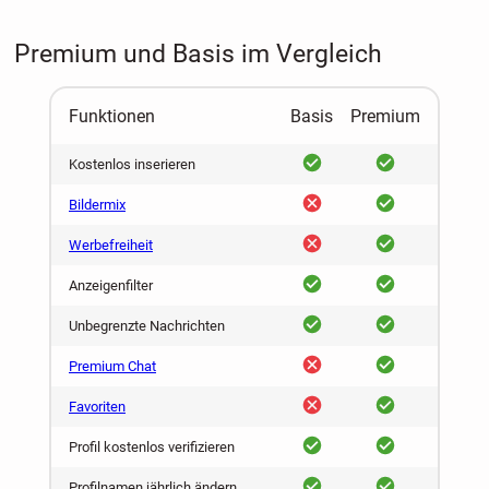
Premium und Basis im Vergleich
Funktionen
Basis
Premium
ja
ja
Kostenlos inserieren
nein
ja
Bildermix
nein
ja
Werbefreiheit
ja
ja
Anzeigenfilter
ja
ja
Unbegrenzte Nachrichten
nein
ja
Premium Chat
nein
ja
Favoriten
ja
ja
Profil kostenlos verifizieren
ja
ja
Profilnamen jährlich ändern