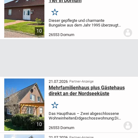
Tief in Dornum
Merken
Dieser gepflegte und charmante
Bungalow aus dem Jahr 1995 überzeugt
durch seine massive Bauweise mit
10
zweischaligem Mauerwerk sowie eine
26553 Dornum
kontinuierliche, liebevolle Instandhaltung.
Die Immobilie...
21.07.2026
Partner-Anzeige
Mehrfamilienhaus plus Gästehaus
direkt an der Nordseeküste
Merken
Das Haupthaus – Zwei abgeschlossene
Wohneinheiten
Erdgeschosswohnung:
Die
Erdgeschosswohnung überzeugt durch
10
eine durchdachte Raumaufteilung und ein
26553 Dornum
angenehmes Wohngefühl. Sie verfügt
über:
ein...
21.07.2026
Partner-Anzeige