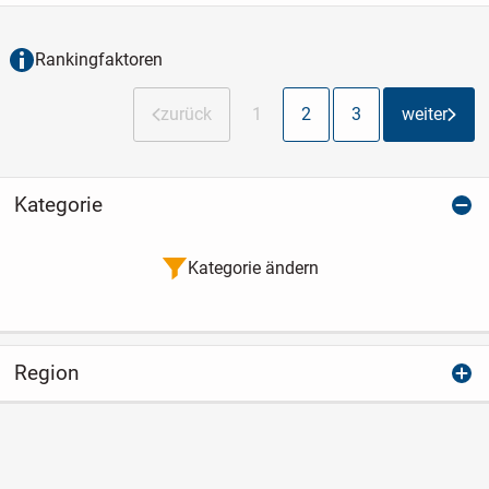
Nachbarbebauung. Die Klinkerfassade
verleiht dem...
Rankingfaktoren
zurück
1
2
3
weiter
Kategorie
Kategorie ändern
Region