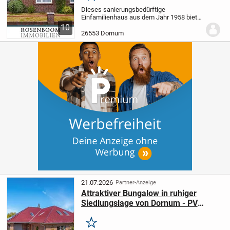
Dieses sanierungsbedürftige
Einfamilienhaus aus dem Jahr 1958 bietet
eine solide Basis für alle, die sich den
10
Wunsch vom Eigenheim nach eigenen
26553 Dornum
Vorstellungen erfüllen möchten. Die
Immobilie überzeugt...
21.07.2026
Partner-Anzeige
Attraktiver Bungalow in ruhiger
Siedlungslage von Dornum - PV
Anlage & Speicher
Merken