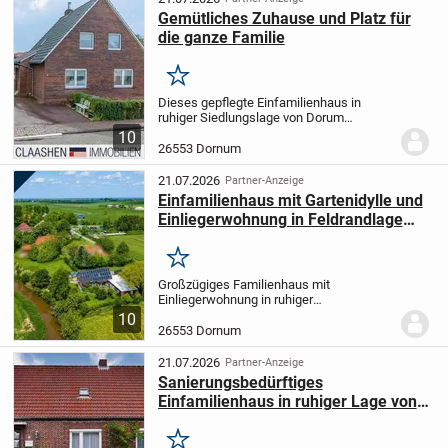
Gemütliches Zuhause und Platz für
die ganze Familie
Merken
Dieses gepflegte Einfamilienhaus in
ruhiger Siedlungslage von Dorum
überzeugt durch seine helle und
10
freundliche Atmosphäre sowie einen
26553 Dornum
durchdachten Grundriss mit vielseitigen
Nutzungsmöglichkeiten.
B...
21.07.2026
Partner-Anzeige
Einfamilienhaus mit Gartenidylle und
Einliegerwohnung in Feldrandlage
von Nesse
Merken
Großzügiges Familienhaus mit
Einliegerwohnung in ruhiger
Naturlage
Dieses gepflegte
10
Einfamilienhaus mit Einliegerwohnung
26553 Dornum
bietet auf ca. 178 m² Wohnfläche und
einem 933 m² großen Grundstück viel
21.07.2026
Partner-Anzeige
Platz...
Sanierungsbedürftiges
Einfamilienhaus in ruhiger Lage von
Dornum
Merken