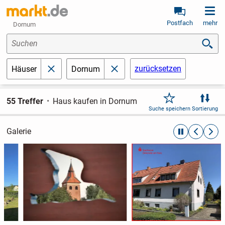
Postfach
mehr
Dornum
Suchen
zurücksetzen
Häuser
Dornum
schließen
schließen
55 Treffer
Haus kaufen in Dornum
Suche speichern
Sortierung
Galerie
automatische R
zurückblät
weite