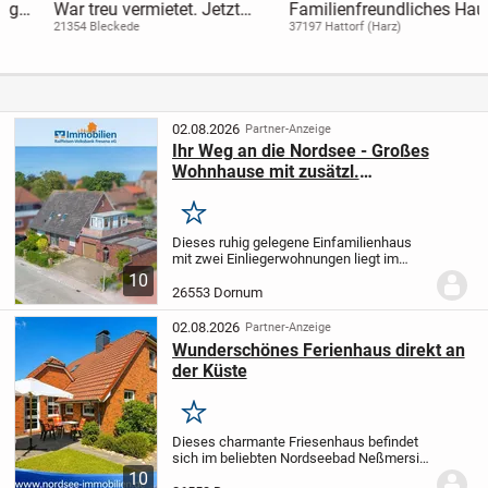
War treu vermietet. Jetzt
Familienfreundliches Haus
wird es Zeit für echte Liebe.
mit schönem Garten
21354 Bleckede
37197 Hattorf (Harz)
02.08.2026
Partner-Anzeige
Ihr Weg an die Nordsee - Großes
Wohnhause mit zusätzl.
Vermietungspotenzial
Merken
Dieses ruhig gelegene Einfamilienhaus
mit zwei Einliegerwohnungen liegt im
kleinen Ort Dornum-Nesse nur einen
10
Sprung vom Meer entfernt. Die Immobilie
26553 Dornum
überzeugt mit einem gut geschnittenen
Grundriss,...
02.08.2026
Partner-Anzeige
Wunderschönes Ferienhaus direkt an
der Küste
Merken
Dieses charmante Friesenhaus befindet
sich im beliebten Nordseebad Neßmersiel
und verbindet den traditionellen Charme
10