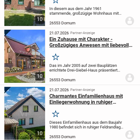
Wärmepumpe, neue Dacheindeckung
Merken
bereits beauftragt!
In diesem aus dem Jahr 1961
stammende, großzügige Wohnhaus mit
einer Wohnfläche von ca. 113 m² und
10
einer Nutzfläche von ca. 75 m², wurden in
26553 Dornum
den letzten Jahren viele
Modernisierungsmaßnahmen...
21.07.2026
Partner-Anzeige
Ein Zuhause mit Charakter -
Großzügiges Anwesen mit liebevoll
angelegtem Garten in Dornum
Merken
Das im Jahr 2005 auf zwei Bauplätzen
errichtete Drei-Giebel-Haus präsentiert
sich als außergewöhnlich gepflegtes und
10
repräsentatives Domizil mit hohem
26553 Dornum
Anspruch an Qualität, Komfort und
Ästhetik. Auf...
21.07.2026
Partner-Anzeige
Charmantes Einfamilienhaus mit
Einliegerwohnung in ruhiger
Feldrandlage von Westerbur
Merken
Dieses Einfamilienhaus aus dem Baujahr
1980 befindet sich in ruhiger Feldrandlage
und bietet einen freien Blick ins Grüne
10
sowie angenehmen Abstand zur
26553 Dornum