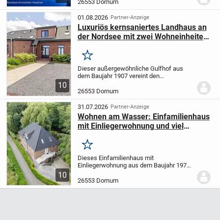
eines typisch norddeutschen
26553 Dornum
Ferienhauses mit einer gepflegten
Ausstattung und...
01.08.2026
Partner-Anzeige
Luxuriös kernsaniertes Landhaus an
der Nordsee mit zwei Wohneinheiten
und Energieklasse A+
Merken
Dieser außergewöhnliche Gulfhof aus
dem Baujahr 1907 vereint den
unverwechselbaren Charme eines
10
historischen Bauernhauses mit
26553 Dornum
modernster Wohn- und Energietechnik. Im
Rahmen einer umfassenden...
31.07.2026
Partner-Anzeige
Wohnen am Wasser: Einfamilienhaus
mit Einliegerwohnung und viel
Potenzial
Merken
Dieses Einfamilienhaus mit
Einliegerwohnung aus dem Baujahr 1973
bietet auf rund 204 m² Wohnfläche und
10
einem großzügigen Grundstück von 1.223
26553 Dornum
m² viel Platz für unterschiedliche
Wohnkonzepte. Ob als...