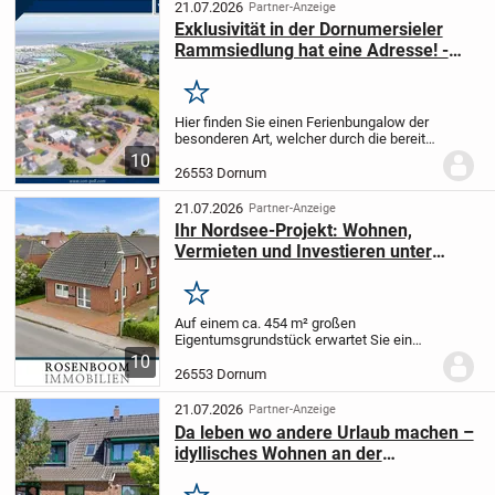
1993...
21.07.2026
Partner-Anzeige
Exklusivität in der Dornumersieler
Rammsiedlung hat eine Adresse! -
Ein Bungalow zum einziehen!
Merken
Hier finden Sie einen Ferienbungalow der
besonderen Art, welcher durch die bereits
umgesetzten Modernisierungs- und
10
Sanierungsmaßnahmen aus den anderen
26553 Dornum
Bungalows in der Rammsiedlung
hervorsticht....
21.07.2026
Partner-Anzeige
Ihr Nordsee-Projekt: Wohnen,
Vermieten und Investieren unter
einem Dach
Merken
Auf einem ca. 454 m² großen
Eigentumsgrundstück erwartet Sie ein
außergewöhnliches Immobilienensemble
10
mit vielseitigem Nutzungspotenzial. Das
26553 Dornum
im Jahr 2004 errichtete Vorderhaus
beherbergt zwei...
21.07.2026
Partner-Anzeige
Da leben wo andere Urlaub machen –
idyllisches Wohnen an der
Nordseeküste – neue Fenster,