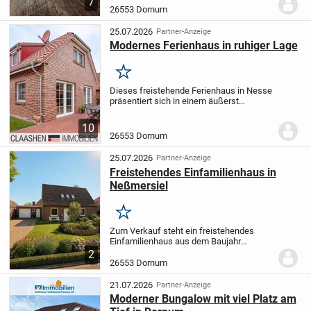
7
100 m² Wohnfläche ein behagliches
26553 Dornum
Ambiente. Das großzügige
Eigentumsgrundstück von...
25.07.2026
Partner-Anzeige
Modernes Ferienhaus in ruhiger Lage
Merken
Dieses freistehende Ferienhaus in Nesse
präsentiert sich in einem äußerst
gepflegten Zustand und überzeugt durch
seine helle, luftdurchflutete Bauweise
10
sowie eine durchdachte Raumaufteilung.
26553 Dornum
Die...
25.07.2026
Partner-Anzeige
Freistehendes Einfamilienhaus in
Neßmersiel
Merken
Zum Verkauf steht ein freistehendes
Einfamilienhaus aus dem Baujahr
1975mit einer Wohnfläche von ca. 140 m²
2
auf einem 514 m² großen Grundstück. Die
26553 Dornum
Immobilie verfügt über insgesamt 8
Zimmer sowie 2...
21.07.2026
Partner-Anzeige
Moderner Bungalow mit viel Platz am