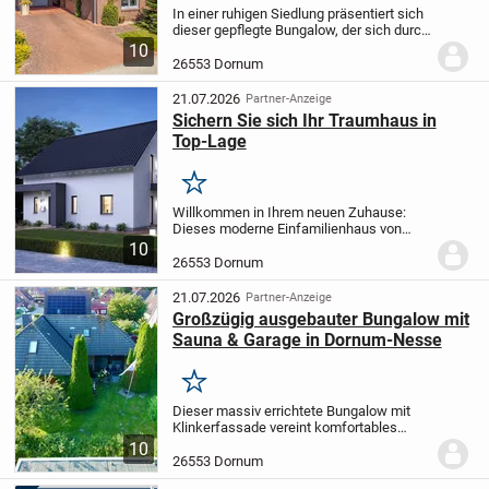
In einer ruhigen Siedlung präsentiert sich
dieser gepflegte Bungalow, der sich durch
ebenerdiges Wohnen und eine gut
10
durchdachte Ausstattung auszeichnet.
26553 Dornum
Das Haus verfügt über eine Wohnfläche,
die...
21.07.2026
Partner-Anzeige
Sichern Sie sich Ihr Traumhaus in
Top-Lage
Merken
Willkommen in Ihrem neuen Zuhause:
Dieses moderne Einfamilienhaus von
Massa Haus verbindet zeitloses Design
10
mit funktionaler Raumplanung und
26553 Dornum
energieeffizienter Bauweise. Das Haus
bietet auf ca. 163 m²...
21.07.2026
Partner-Anzeige
Großzügig ausgebauter Bungalow mit
Sauna & Garage in Dornum-Nesse
Merken
Dieser massiv errichtete Bungalow mit
Klinkerfassade vereint komfortables
Wohnen auf einer Ebene mit zusätzlichem
10
Platz im Obergeschoss. Das ursprünglich
26553 Dornum
im Jahr 1979 erbaute Wohnhaus wurde