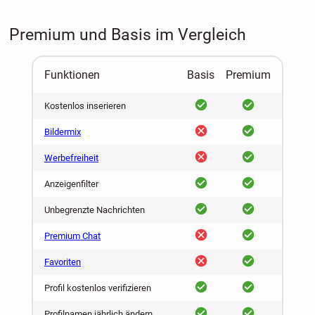
Premium und Basis im Vergleich
Funktionen
Basis
Premium
ja
ja
Kostenlos inserieren
nein
ja
Bildermix
nein
ja
Werbefreiheit
ja
ja
Anzeigenfilter
ja
ja
Unbegrenzte Nachrichten
nein
ja
Premium Chat
nein
ja
Favoriten
ja
ja
Profil kostenlos verifizieren
ja
ja
Profilnamen jährlich ändern