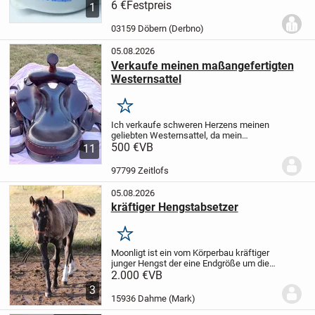
handlichen 2 Kg Schale.
6 €
Festpreis
Zur selbsttätigen
1
Versorgung mit allen lebenswichtigen
Mineralien und Spurenelementen.
...
03159 Döbern (Derbno)
05.08.2026
Verkaufe meinen maßangefertigten
Westernsattel
Merken
Ich verkaufe schweren Herzens meinen
geliebten Westernsattel, da mein
Haflinger inzwischen zu alt geworden ist
500 €
VB
11
und leider nicht mehr geritten werden
kann.
Der Sattel ist maßangefertigt,
97799 Zeitlofs
besteht aus...
05.08.2026
kräftiger Hengstabsetzer
Merken
Moonligt ist ein vom Körperbau kräftiger
junger Hengst der eine Endgröße um die
150WH erreichen wird. Hat einen grünen
2.000 €
VB
Pass
Sein Charakter: er ist vom Wesen her
3
ein ruhiger Jung Hengst , hat auch...
15936 Dahme (Mark)