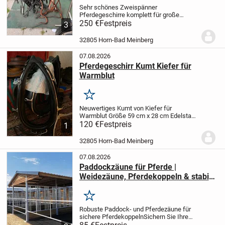
Sehr schönes Zweispänner
Pferdegeschirre komplett für große
Pferde aus schwarzem Leder
250 €
Festpreis
3
vollausstattung mit kopfstücken Leine
stränge
32805 Horn-Bad Meinberg
07.08.2026
Pferdegeschirr Kumt Kiefer für
Warmblut
Merken
Neuwertiges Kumt von Kiefer für
Warmblut Größe 59 cm x 28 cm Edelstahl
rahmen. Es handelt sich um ein
120 €
Festpreis
1
englisches prunkkumte in top Zustand ein
zweites etwas kleiner ist auch vorhanden
32805 Horn-Bad Meinberg
07.08.2026
Paddockzäune für Pferde |
Weidezäune, Pferdekoppeln & stabile
Pferdezäune
Merken
Robuste Paddock- und Pferdezäune für
sichere Pferdekoppeln
Sichern Sie Ihre
Pferde mit hochwertigen Paddockzäunen