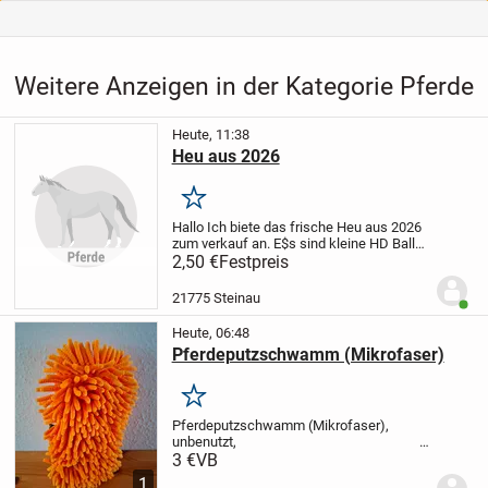
Weitere Anzeigen in der Kategorie Pferde
Heute, 11:38
Heu aus 2026
Merken
Hallo Ich biete das frische Heu aus 2026
zum verkauf an.
E$s sind kleine HD Ballen
mit der Claas Markant 40 eprest.
2,50 €
Festpreis
21775 Steinau
Benut
Heute, 06:48
Pferdeputzschwamm (Mikrofaser)
Merken
Pferdeputzschwamm (Mikrofaser),
unbenutzt,
3,00 Euro VB.
3 €
VB
1