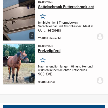
04.08.2026
Sattelschrank Futterschrank ect
Merken
Ich biete hier 3 Thermoboxen.
Verschliesbar und Abschliesbar. Ideal als
Sattelschrank, Futterschrank, Umbau
60 €
Festpreis
zum Heubedampfer, Getränkekisten kühl
2
halten ect. Hält alles trocken und
26188 Edewecht
sauber.
Pre...
04.08.2026
Freizeitpferd
Merken
Nach unendlich langem Hin und Her und
wirklich keinem leichten Entschluss
suche ich schweren Herzens ein neues
900 €
VB
Zuhause für meinen wundervollen
1
Wallach (13 Jahre, ca. 1,78 m).
Er
38489 Jübar
bedeutet mir...