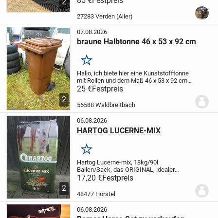
85 €
Festpreis
2
und Weidezäunen für Pferde - stabil,
langlebig und einfach zu
27283 Verden (Aller)
montieren.
Unsere...
07.08.2026
braune Halbtonne 46 x 53 x 92 cm
Merken
Hallo,
ich biete hier eine Kunststofftonne
mit Rollen und dem Maß 46 x 53 x 92 cm
zum Kauf an. Das Innenmaß ist 36 x 36 x
25 €
Festpreis
50 cm. Die Tonne ist ohne Mängel,
2
sauber, geruchsfrei und kann als
56588 Waldbreitbach
Futtertonn...
06.08.2026
HARTOG LUCERNE-MIX
Merken
Hartog Lucerne-mix, 18kg/90l
Ballen/Sack, das ORIGINAL, idealer
Raufutterersatz oder als gesunde Zugabe
17,20 €
Festpreis
!
Preis bei Abnahme von min. 21 Ballen
2
16,90 Euro/Stück inkl. MWSt und ab Lager
48477 Hörstel
bei Barzahlung...
06.08.2026