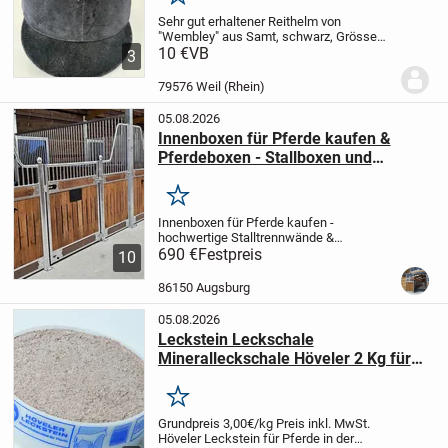
Merken
Sehr gut erhaltener Reithelm von
"Wembley" aus Samt, schwarz, Grösse
58, ohne Beschädigugen. Selten
10 €
VB
3
gebraucht.
79576 Weil (Rhein)
05.08.2026
Innenboxen für Pferde kaufen &
Pferdeboxen - Stallboxen und
Trennwände
Merken
Innenboxen für Pferde kaufen -
hochwertige Stalltrennwände &
Boxensysteme vom Hersteller
690 €
Festpreis
🐎
10
Hochwertige Innenboxen für Pferde und
stabile Trennwände für moderne
86150 Augsburg
Pferdeställe
Unsere Innenboxen für...
05.08.2026
Leckstein Leckschale
Mineralleckschale Höveler 2 Kg für
Pferde
Merken
Grundpreis 3,00€/kg
Preis inkl. MwSt.
Höveler Leckstein für Pferde in der