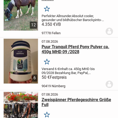
Merken
Perfekter Allrounder.
Absolut cooler,
gesunder und bildhübscher Barockpinto-
jungster Jack, 4x hoch weiß, mit
4.350 €
VB
12
kräftigem Röhrbein (wird Gewichtsträger),
hoher Aufrichtung und massiver Halsung.
97778 Fellen
Beide...
07.08.2026
Puur Tranquil Pferd Pony Pulver ca.
450g MHD 09 /2028
Merken
Versand 6 €
Inhalt ca. 450g
MHD bis
09/2028
Bezahlung Bar, PayPal,
Überweisung
50 €
Festpreis
Abholung in 90419 Nürnberg
6
St. Johannis Palmplatz
Calm down relax
chill tranquility tranquil beruhigend
90419 Nürnberg
Beruhigung...
07.08.2026
Zweispänner Pferdegeschirre Größe
Full
Merken