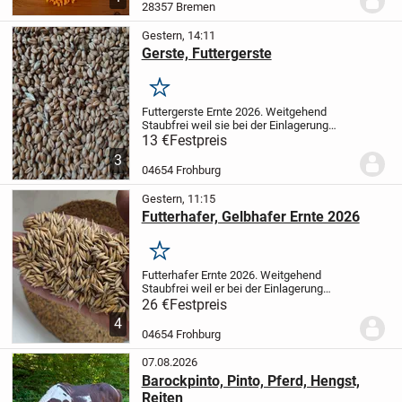
28357 Bremen
Gestern, 14:11
Gerste, Futtergerste
Merken
Futtergerste Ernte 2026.
Weitgehend
Staubfrei weil sie bei der Einlagerung
gereinigt wurde.
50 kg für 13 € abgefüllt
13 €
Festpreis
in 50 kg Säcke.
Größere Mengen im Big
3
Bag möglich, dann auch besserer...
04654 Frohburg
Gestern, 11:15
Futterhafer, Gelbhafer Ernte 2026
Merken
Futterhafer Ernte 2026. Weitgehend
Staubfrei weil er bei der Einlagerung
gereinigt wurde.
100 kg für 26 € abgefüllt
26 €
Festpreis
in 3 x 34 kg Säcke Größere Mengen im
4
Big Bag möglich, dann auch besserer...
04654 Frohburg
07.08.2026
Barockpinto, Pinto, Pferd, Hengst,
Reiten