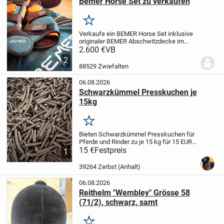
Bemer Horse Set zu verkaufen
Merken
Verkaufe ein BEMER Horse Set inklusive
originaler BEMER Abschwitzdecke im
Komplettset.
Das Set wurde im Juni 2021
2.600 €
VB
gekauft, nur wenig genutzt und befindet
2
sich in einem sehr guten, gepflegten
88529 Zwiefalten
Zustand....
06.08.2026
Schwarzkümmel Presskuchen je
15kg
Merken
Bieten Schwarzkümmel Presskuchen für
Pferde und Rinder zu je 15 kg für 15 EUR
an.
15 €
Haupteinsatzbereiche und
Festpreis
1
Effekte
Atemwege: Hilft bei
staubbedingtem Husten, leichten
39264 Zerbst (Anhalt)
Bronchialreizungen und...
06.08.2026
Reithelm "Wembley" Grösse 58
(71/2), schwarz, samt