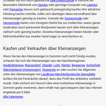
Schauen Sie sich auch gebrauchte
Elektrowerkzeuge
in Demmin an.
Besonders Elektronik wie
Handys
oder günstige Computer wie
Laptops
oder
Fernseher
lassen sich gebraucht preisgünstig kaufen.Wer attraktive
Kleidung kaufen möchte, sollte sich überlegen diese secondhand über
Kleinanzeigen günstig zu kaufen. Inserate der
Damenmode
oder
Herrenmode
bieten vom Designer-Stiefel bis zur modischen Jeans ganze
Gaderoben.Auch preiswerte Restposten lassen sich über Kleinanzeigen
vielfach sehr günstig kaufen. Einzelne Kleinanzeigen bieten Kleider oder
Elektronikartikel aus zweiter Hand sogar zu verschenken an.
Kaufen und Verkaufen über Kleinanzeigen
Wenn Sie bei den Kleinanzeigen in Demmin noch nicht fündig wurden,
schauen Sie sich die Kleinanzeigen aus den Nachbarregionen
Siedenbrünzow
,
Nossendorf
,
Utzedel
,
Loitz
,
Kletzin
,
Beggerow
,
Schönfeld
(Mecklenburg-Vorpommern)
,
Warrenzin
an oder suchen Sie allgemein
unter den Kleinanzeigen von
Landkreis Mecklenburgische Seenplatte
.
Achten Sie bei Fernkäufen darauf, dass das Profil des Anbieters verifiziert
wurde. Oder einfach ein Gesuch über eine kostenlose Kleinanzeige in
Demmin gratis inserieren, dann erhält man ganz bequem über das Internet
Angebote per E-Mail.
Alle Kategorien