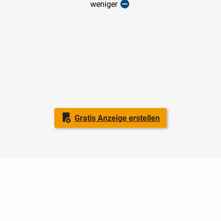
weniger
Gratis Anzeige erstellen
Nutzungsbedingungen
Datenschutz
Barrierefreiheit
Impressum
Kontakt
Hilfe
Sicherheit
Jugendschutz
Login
Konto löschen
Premium buchen
Abo kündigen
Ratgeber
Newsletter
Über uns
Jobs
Werbung