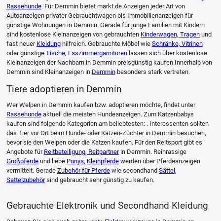
Rassehunde
. Für Demmin bietet markt.de Anzeigen jeder Art von
Autoanzeigen privater Gebrauchtwagen bis Immobilienanzeigen für
günstige Wohnungen in Demmin. Gerade für junge Familien mit Kindern
sind kostenlose Kleinanzeigen von gebrauchten
Kinderwagen, Tragen
und
fast neuer
Kleidung
hilfreich. Gebrauchte Möbel wie
Schränke, Vitrinen
oder günstige
Tische, Esszimmergarnituren
lassen sich über kostenlose
Kleinanzeigen der Nachbarn in Demmin preisgünstig kaufen.Innerhalb von
Demmin sind Kleinanzeigen in
Demmin
besonders stark vertreten.
Tiere adoptieren in Demmin
Wer Welpen in Demmin kaufen bzw. adoptieren möchte, findet unter
Rassehunde
aktuell die meisten Hundeanzeigen. Zum Katzenbabys
kaufen sind folgende Kategorien am beliebtesten: . Interessenten sollten
das Tier vor Ort beim Hunde- oder Katzen-Züchter in Demmin besuchen,
bevor sie den Welpen oder die Katzen kaufen. Für den Reitsport gibt es
Angebote für
Reitbeteiligung, Reitpartner
in Demmin. Reinrassige
Großpferde
und liebe
Ponys, Kleinpferde
werden über Pferdeanzeigen
vermittelt. Gerade
Zubehör für Pferde
wie secondhand
Sättel,
Sattelzubehör
sind gebraucht sehr günstig zu kaufen.
Gebrauchte Elektronik und Secondhand Kleidung