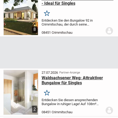
- Ideal für Singles
Merken
Entdecken Sie den Bungalow 92 in
Crimmitschau, der durch seine
barrierefreie Gestaltung überzeugt. Auf 90
8
m² bieten 4 Zimmer ausreichend Platz für
08451 Crimmitschau
individuelles Wohnen. Genießen Sie die
lichtdurchflut...
27.07.2026
Partner-Anzeige
Waldsachsener Weg: Attraktiver
Bungalow für Singles
Merken
Entdecken Sie diesen ansprechenden
Bungalow in ruhiger Lage! Auf 108m²
Wohnfläche bietet er ein
2
lichtdurchflutetes Wohnzimmer, ein
08451 Crimmitschau
Schlafzimmer sowie zusätzlichen Raum