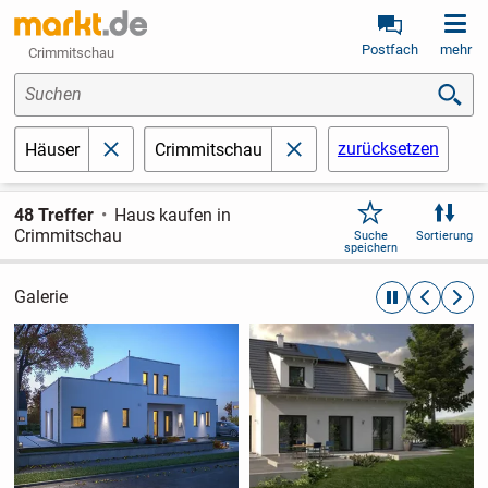
Postfach
mehr
Crimmitschau
Suchen
zurücksetzen
Häuser
Crimmitschau
schließen
schließen
48 Treffer
Haus kaufen in
Crimmitschau
Suche
Sortierung
speichern
Galerie
automatische R
zurückblät
weite