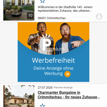
Merken
Willkommen in der Stadtvilla 145 - einem
repräsentativen Zuhause, das urbanes
Lebensgefühl und moderne Eleganz
10
vereint. Mit 145 m² Wohnfläche bieten die
08451 Crimmitschau
lichtdurchfluteten Räume Platz zum
Entspannen...
27.07.2026
Partner-Anzeige
Charmanter Bungalow in
Crimmitschau - Ihr neues Zuhause
wartet!