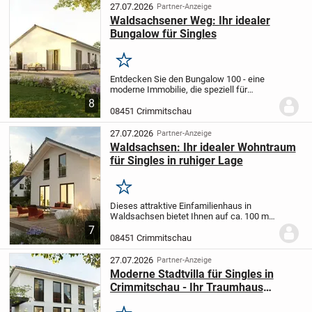
für Gestaltung. Ideal für...
27.07.2026
Partner-Anzeige
Waldsachsener Weg: Ihr idealer
Bungalow für Singles
Merken
Entdecken Sie den Bungalow 100 - eine
moderne Immobilie, die speziell für
Singles konzipiert wurde. Mit ca. 102 m²
8
und flexibler Raumaufteilung bietet dieses
08451 Crimmitschau
Haus optimalen Wohnkomfort. Der
offene...
27.07.2026
Partner-Anzeige
Waldsachsen: Ihr idealer Wohntraum
für Singles in ruhiger Lage
Merken
Dieses attraktive Einfamilienhaus in
Waldsachsen bietet Ihnen auf ca. 100 m²
Wohnfläche ein modernes Zuhause.
7
Lichtdurchflutete Räume und eine
08451 Crimmitschau
optimale Aufteilung schaffen ein
harmonisches Wohnerlebni...
27.07.2026
Partner-Anzeige
Moderne Stadtvilla für Singles in
Crimmitschau - Ihr Traumhaus
wartet!