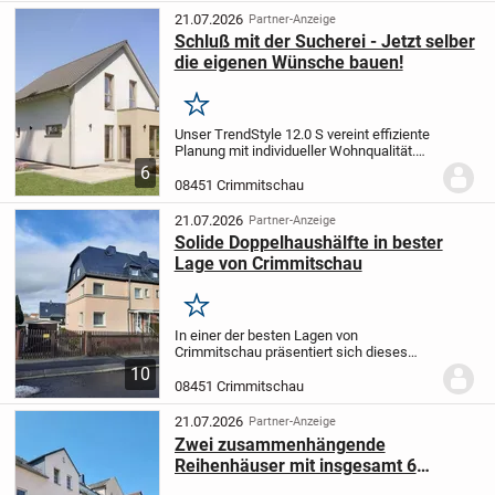
sich auf einer...
21.07.2026
Partner-Anzeige
Schluß mit der Sucherei - Jetzt selber
die eigenen Wünsche bauen!
Merken
Unser TrendStyle 12.0 S vereint effiziente
Planung mit individueller Wohnqualität.
125,79 m² Nettogrundfläche bietet Platz
6
auf zwei Geschossen - für wundervolle
08451 Crimmitschau
Momente mit der Familie und mit...
21.07.2026
Partner-Anzeige
Solide Doppelhaushälfte in bester
Lage von Crimmitschau
Merken
In einer der besten Lagen von
Crimmitschau präsentiert sich dieses
solide um 1930 erbaute Haus. Über die
10
Jahre hinweg wurde es liebevoll gepflegt
08451 Crimmitschau
und instand gehalten, sodass es heute in
einem guten...
21.07.2026
Partner-Anzeige
Zwei zusammenhängende
Reihenhäuser mit insgesamt 6
Wohnungen!