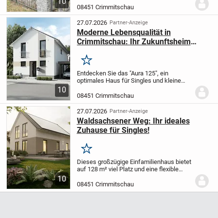
10
charmante Bungalow aus dem Jahr 1973
08451 Crimmitschau
ist genau so ein Ort. Eingebettet in ein
beeindruckendes...
27.07.2026
Partner-Anzeige
Moderne Lebensqualität in
Crimmitschau: Ihr Zukunftsheim
wartet!
Merken
Entdecken Sie das "Aura 125", ein
optimales Haus für Singles und kleine
Familien in ruhiger Lage. Mit 125 m² bietet
10
es großzügigen Wohnraum und flexible
08451 Crimmitschau
Grundrisse. Genießen Sie die Nähe zu
Einkaufsmö...
27.07.2026
Partner-Anzeige
Waldsachsener Weg: Ihr ideales
Zuhause für Singles!
Merken
Dieses großzügige Einfamilienhaus bietet
auf 128 m² viel Platz und eine flexible
Raumaufteilung, ideal für Singles. Das
10
Licht durchflutete Wohnzimmer, die
08451 Crimmitschau
ansprechende Essecke und die moderne
Küche...