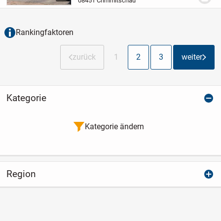
08451 Crimmitschau
Sie den malerischen Zöffelpark, der zu...
Rankingfaktoren
zurück
1
2
3
weiter
Kategorie
Kategorie ändern
Region