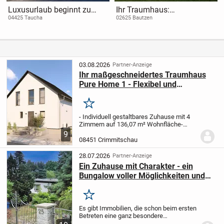
Luxusurlaub beginnt zu
Ihr Traumhaus:
Hause inkl. Grundstück
Lichterfülltes Wohnen im
04425 Taucha
02625 Bautzen
Home 11
03.08.2026
Partner-Anzeige
Ihr maßgeschneidertes Traumhaus
Pure Home 1 - Flexibel und
nachhaltig
Merken
- Individuell gestaltbares Zuhause mit 4
Zimmern auf 136,07 m² Wohnfläche
-
Zwei Etagen mit drei Schlafzimmern,
9
einem Badezimmer und zusätzlichem
08451 Crimmitschau
Gäste-WC - ideal für Familien oder Paare
-
Hausplanung...
28.07.2026
Partner-Anzeige
Ein Zuhause mit Charakter - ein
Bungalow voller Möglichkeiten und
einem Garten wie aus einem
Märchen!
Merken
Es gibt Immobilien, die schon beim ersten
Betreten eine ganz besondere
Atmosphäre ausstrahlen. Dieser