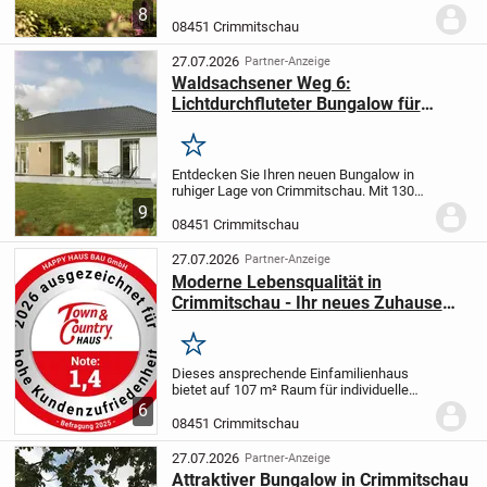
ideal für Singles und Paare. Auf 181 m²
8
verteilen sich 7 helle Zimmer, die zu
08451 Crimmitschau
einem harmonischen Wohnen einladen.
Genießen Sie...
27.07.2026
Partner-Anzeige
Waldsachsener Weg 6:
Lichtdurchfluteter Bungalow für
Singles mit Flair
Merken
Entdecken Sie Ihren neuen Bungalow in
ruhiger Lage von Crimmitschau. Mit 130
m² und 5 Zimmern bietet dieses Zuhause
9
Raum für persönliche Entfaltung und
08451 Crimmitschau
kreative Gestaltung. Die große
Wohnküche lädt...
27.07.2026
Partner-Anzeige
Moderne Lebensqualität in
Crimmitschau - Ihr neues Zuhause
wartet!
Merken
Dieses ansprechende Einfamilienhaus
bietet auf 107 m² Raum für individuelle
Lebensgestaltung. Die offene und helle
6
Bauweise schafft eine angenehme
08451 Crimmitschau
Atmosphäre, ideal für Singles. Die
zentrale Lage...
27.07.2026
Partner-Anzeige
Attraktiver Bungalow in Crimmitschau