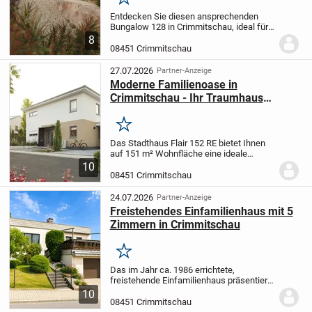
Merken
Entdecken Sie diesen ansprechenden
Bungalow 128 in Crimmitschau, ideal für
Singles. Mit 133 m² Wohnfläche,
8
modernen räumlichen Konzepten und
08451 Crimmitschau
einem großzügigen Garten erleben Sie
hier höchsten...
27.07.2026
Partner-Anzeige
Moderne Familienoase in
Crimmitschau - Ihr Traumhaus
wartet!
Merken
Das Stadthaus Flair 152 RE bietet Ihnen
auf 151 m² Wohnfläche eine ideale
Kombination aus modernem Design und
10
Funktionalität. Die lichtdurchfluteten
08451 Crimmitschau
Räume und offene Küche schaffen einen
einladenden...
24.07.2026
Partner-Anzeige
Freistehendes Einfamilienhaus mit 5
Zimmern in Crimmitschau
Merken
Das im Jahr ca. 1986 errichtete,
freistehende Einfamilienhaus präsentiert
sich als gepflegtes Zuhause mit einem
10
durchdachten und alltagstauglichen
08451 Crimmitschau
Platzangebot.
Die Wohnräume verteilen