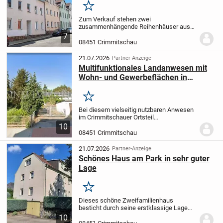
Merken
Zum Verkauf stehen zwei
zusammenhängende Reihenhäuser aus
der Zeit um 1900. Beide Gebäude wurden
7
vor etwa 25 Jahren umfassend saniert
08451 Crimmitschau
und befinden sich in einem gepflegten
Zustand.
Das Gesamtobjekt...
21.07.2026
Partner-Anzeige
Multifunktionales Landanwesen mit
Wohn- und Gewerbeflächen in
Crimmitschau - Frankenhausen
Merken
Bei diesem vielseitig nutzbaren Anwesen
im Crimmitschauer Ortsteil
Frankenhausen handelt es sich um ein
10
historisches Bauernhaus mit Hofanlage,
08451 Crimmitschau
das um 1900 errichtet wurde. Die
Immobilie wurde vor...
21.07.2026
Partner-Anzeige
Schönes Haus am Park in sehr guter
Lage
Merken
Dieses schöne Zweifamilienhaus
besticht durch seine erstklassige Lage
und bietet einen herrlichen Blick über die
10
Stadt. Nur wenige Schritte entfernt, finden