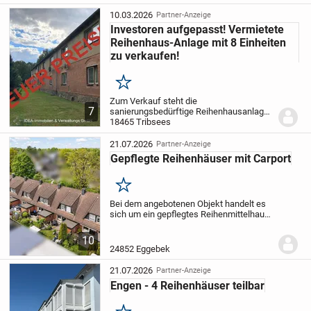
Sanierungs- und
Modernisierungsmaßnahmen erfahren
10.03.2026
Partner-Anzeige
hat. Mit einer Wohnfläche von ca. 183 m²
Investoren aufgepasst! Vermietete
bietet...
Reihenhaus-Anlage mit 8 Einheiten
zu verkaufen!
Merken
Zum Verkauf steht die
7
sanierungsbedürftige Reihenhausanlage.
Jedes Reihenhaus wird eigenständig
18465 Tribsees
bewirtschaftet und kann separat nach
Sanierung veräußert werden. Aufgrund
21.07.2026
Partner-Anzeige
der Verkaufsabsichten wird von...
Gepflegte Reihenhäuser mit Carport
Merken
Bei dem angebotenen Objekt handelt es
sich um ein gepflegtes Reihenmittelhaus
innerhalb einer Reihenhausanlage aus
dem Baujahr 1994 in ruhiger Wohnlage
10
von Eggebek. Die gesamte Anlage
24852 Eggebek
umfasst...
21.07.2026
Partner-Anzeige
Engen - 4 Reihenhäuser teilbar