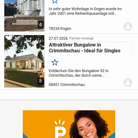
Merken
In sehr guter Wohnlage in Engen wurde im
Jahr 2001 eine Reihenhausanlage mit
insgesamt 4 Reihenhäuser errichtet. Im
Jahr 2025 und 2026 wurden neue
4
Terrassen errichtet und die Häuser
78234 Engen
erhielten einen...
27.07.2026
Partner-Anzeige
Attraktiver Bungalow in
Crimmitschau - Ideal für Singles
Merken
Entdecken Sie den Bungalow 92 in
Crimmitschau, der durch seine
barrierefreie Gestaltung überzeugt. Auf 90
8
m² bieten 4 Zimmer ausreichend Platz für
08451 Crimmitschau
individuelles Wohnen. Genießen Sie die
lichtdurchflut...