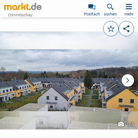
Postfach
suchen
mehr
Crimmitschau
Merken
Teile
vorheriges Bild
näch
1
/
8