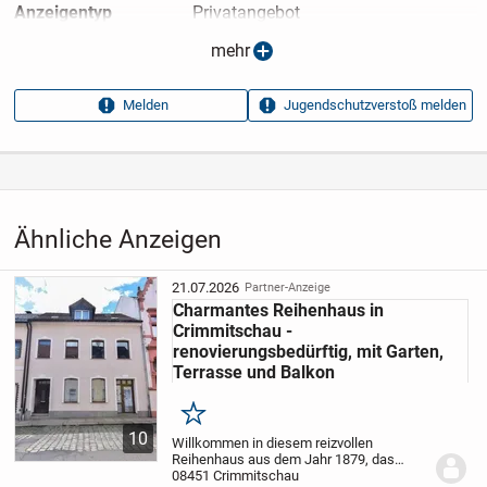
Anzeigen­typ
Privatangebot
Anzeigen­datum
02.05.2026
mehr
Anzeigen­kennung
1b10a5b9
Melden
Jugendschutzverstoß melden
Aufrufe dieser
15
Anzeige
Kategorie
Immobilien
›
Kaufen
›
Häuser
Ähnliche Anzeigen
21.07.2026
Partner-Anzeige
Charmantes Reihenhaus in
Crimmitschau -
renovierungsbedürftig, mit Garten,
Terrasse und Balkon
Merken
10
Willkommen in diesem reizvollen
Reihenhaus aus dem Jahr 1879, das
zwischen 1995 und 2020 umfangreiche
08451 Crimmitschau