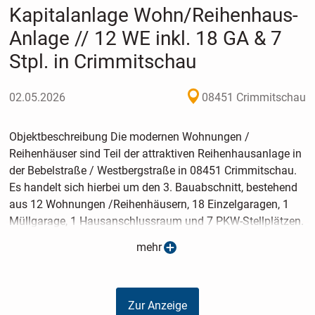
Kapitalanlage Wohn/Reihenhaus-
Anlage // 12 WE inkl. 18 GA & 7
Stpl. in Crimmitschau
02.05.2026
08451 Crimmitschau
Objektbeschreibung Die modernen Wohnungen /
Reihenhäuser sind Teil der attraktiven Reihenhausanlage in
der Bebelstraße / Westbergstraße in 08451 Crimmitschau.
Es handelt sich hierbei um den 3. Bauabschnitt, bestehend
aus 12 Wohnungen /Reihenhäusern, 18 Einzelgaragen, 1
Müllgarage, 1 Hausanschlussraum und 7 PKW-Stellplätzen.
Die Bauweise erfolgt gemäß den Anforderungen des
mehr
Effizienzhaus 55. Die wesentlichen Energieträger der Anlage
sind ein Mix aus Fernwärme, Solarthermie und Strom.
Bauabschnitt 1 wurde bereits an Eigennutzer oder
Zur Anzeige
Kapitalanleger verkauft. Bauabschnitt 2 befindet sich