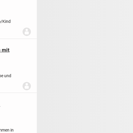
eizung und
 mit
be und
it Ausgang
m
mmen in