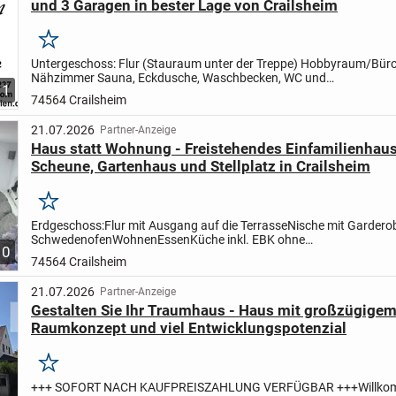
und 3 Garagen in bester Lage von Crailsheim
Merken
Untergeschoss: Flur (Stauraum unter der Treppe) Hobbyraum/Büro/Kind
Nähzimmer Sauna, Eckdusche, Waschbecken, WC und
1
Waschmaschinenanschluss Vorratsraum Heizraum mit Ölzentralh
74564 Crailsheim
Warmwasserboi...
21.07.2026
Partner-Anzeige
Haus statt Wohnung - Freistehendes Einfamilienhaus
Scheune, Gartenhaus und Stellplatz in Crailsheim
Merken
Erdgeschoss:
Flur mit Ausgang auf die Terrasse
Nische mit Gardero
Schwedenofen
Wohnen
Essen
Küche inkl. EBK ohne
10
Elektrogeräte
Schlafen
WC
Dusche und Waschbecken
Waschküche m
74564 Crailsheim
in den...
21.07.2026
Partner-Anzeige
Gestalten Sie Ihr Traumhaus - Haus mit großzügige
Raumkonzept und viel Entwicklungspotenzial
Merken
+++ SOFORT NACH KAUFPREISZAHLUNG VERFÜGBAR +++
Willko