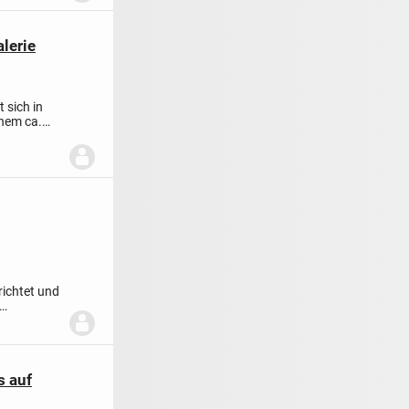
lerie
 sich in
nem ca.
richtet und
s auf