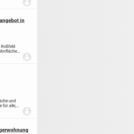
zangebot in
s Roßfeld
ohnfläche
läche und
für alle,
iegerwohnung