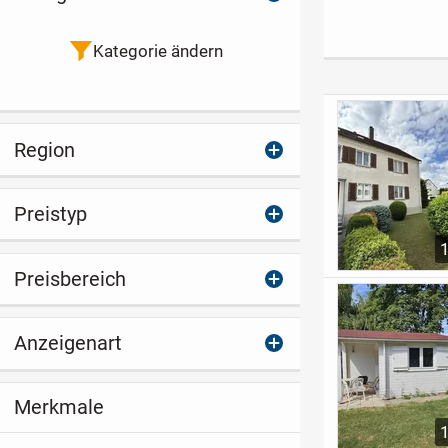
Einfamilienhaus mit
der Haustür
Einliegerwohnung
Kategorie ändern
Region
Preistyp
Preisbereich
Anzeigenart
Merkmale