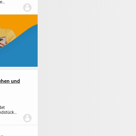
de
...
ehen und
det
ndstück