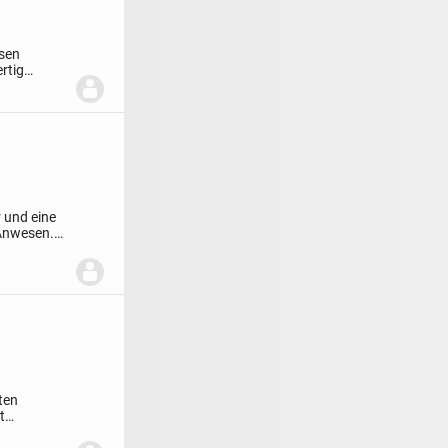
sen
rtig
k...
 und eine
 Anwesen.
ten
t
n.
Im...