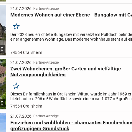
21.07.2026
Partner-Anzeige
Modernes Wohnen auf einer Ebene - Bungalow mit Ga
Merken
Der 2023 neu errichtete Bungalow mit versetztem Pultdach befindet
einer angenehmen Wohnlage. Das moderne Wohnhaus steht auf ei
758 m² großen Grundstück und überzeugt durch seine...
10
74564 Crailsheim
21.07.2026
Partner-Anzeige
Zwei Wohnebenen, großer Garten und vielfältige
Nutzungsmöglichkeiten
Merken
Dieses Einfamilienhaus in Crailsheim-Wittau wurde im Jahr 1969 er
bietet auf ca. 206 m² Wohnfläche sowie einem ca. 1.077 m² großen
10
Grundstück vielfältige Nutzungsmöglichkeiten. Dank der...
74564 Crailsheim
21.07.2026
Partner-Anzeige
Einziehen und wohlfühlen - charmantes Familienhau
großzügigem Grundstück