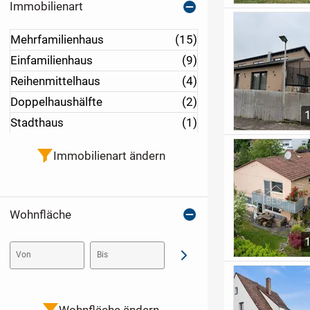
Immobilienart
Mehrfamilienhaus
(15)
Einfamilienhaus
(9)
Reihenmittelhaus
(4)
Doppelhaushälfte
(2)
Stadthaus
(1)
Immobilienart ändern
Wohnfläche
Von
Bis
Abschicken
Wohnfläche ändern