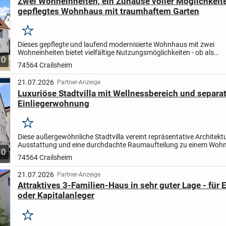
Zwei Wohneinheiten, ein Zuhause voller Möglichkeite
gepflegtes Wohnhaus mit traumhaftem Garten
Merken
Dieses gepflegte und laufend modernisierte Wohnhaus mit zwei
Wohneinheiten bietet vielfältige Nutzungsmöglichkeiten - ob als
10
Mehrgenerationenhaus, zur Eigennutzung mit zusätzlicher Vermie
74564 Crailsheim
als...
21.07.2026
Partner-Anzeige
Luxuriöse Stadtvilla mit Wellnessbereich und separa
Einliegerwohnung
Merken
Diese außergewöhnliche Stadtvilla vereint repräsentative Architektu
Ausstattung und eine durchdachte Raumaufteilung zu einem Woh
10
das höchsten Ansprüchen gerecht wird. In zentraler...
74564 Crailsheim
21.07.2026
Partner-Anzeige
Attraktives 3-Familien-Haus in sehr guter Lage - für 
oder Kapitalanleger
Merken