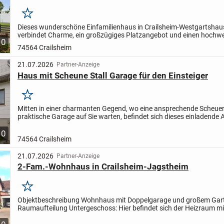
Merken
Dieses wunderschöne Einfamilienhaus in Crailsheim-Westgartshau
verbindet Charme, ein großzügiges Platzangebot und einen hochwe
10
sanierten Gesamtzustand. Auf einem ca. 857 m² großen Grundstüc
74564 Crailsheim
21.07.2026
Partner-Anzeige
Haus mit Scheune Stall Garage für den Einsteiger
Merken
Mitten in einer charmanten Gegend, wo eine ansprechende Scheuer
praktische Garage auf Sie warten, befindet sich dieses einladende
Es bietet nicht nur sofortige Einzugsmöglichkeiten,...
10
74564 Crailsheim
21.07.2026
Partner-Anzeige
2-Fam.-Wohnhaus in Crailsheim-Jagstheim
Merken
Objektbeschreibung Wohnhaus mit Doppelgarage und großem Gar
Raumaufteilung Untergeschoss: Hier befindet sich der Heizraum mi
Lichtschachtfenster, WM-Anschluss und Öl-Heizung von Viessman