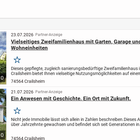
Markise, 2x
Entwicklungspoten
Boden
Balkone,
zial im Ortskern von
Komf.EBK., Doppel
Istein
Garage und
Stellplätze, Design
Bad, bezugsfrei ***
23.07.2026
Partner-Anzeige
Vielseitiges Zweifamilienhaus mit Garten, Garage un
Wohneinheiten
Merken
Dieses gepflegte, zugleich sanierungsbedürftige Zweifamilienhaus 
Crailsheim bietet Ihnen vielseitige Nutzungsmöglichkeiten auf eine
10
m² großen Grundstück. Das im Jahr 1952 errichtete Haus...
74564 Crailsheim
21.07.2026
Partner-Anzeige
Ein Anwesen mit Geschichte. Ein Ort mit Zukunft.
Merken
Nicht jede Immobilie lässt sich allein in Zahlen beschreiben.
Dieses 
über Jahrzehnte gewachsen und befindet sich seit Generationen in
Familienbesitz. Wo einst eine Schreinerei betrieben...
10
74564 Crailsheim