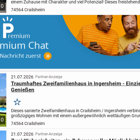
einem Zuhause mit Charakter und viel Potenzial! Dieses freistehen
10
Einfamilienhaus auf einem ca. 471 m² großen Grundstück bietet die
74564 Crailsheim
21.07.2026
Partner-Anzeige
Traumhaftes Zweifamilienhaus in Ingersheim - Einzi
Genießen
Merken
Dieses sanierte Zweifamilienhaus in Crailsheim / Ingersheim verbin
großzügiges Wohnen mit einem außergewöhnlich weitläufigen Gru
10
und vielseitigen Nutzungsmöglichkeiten. Das im Jahr 1961...
74564 Crailsheim
21.07.2026
Partner-Anzeige