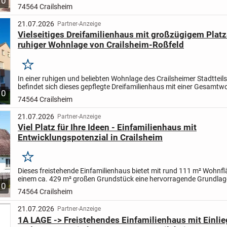
10
74564 Crailsheim
21.07.2026
Partner-Anzeige
Vielseitiges Dreifamilienhaus mit großzügigem Plat
ruhiger Wohnlage von Crailsheim-Roßfeld
Merken
In einer ruhigen und beliebten Wohnlage des Crailsheimer Stadtteil
befindet sich dieses gepflegte Dreifamilienhaus mit einer Gesamtw
10
von ca. 240 m². Die Immobilie überzeugt durch...
74564 Crailsheim
21.07.2026
Partner-Anzeige
Viel Platz für Ihre Ideen - Einfamilienhaus mit
Entwicklungspotenzial in Crailsheim
Merken
Dieses freistehende Einfamilienhaus bietet mit rund 111 m² Wohnf
einem ca. 429 m² großen Grundstück eine hervorragende Grundlage 
10
die ein Eigenheim nach ihren eigenen Vorstellungen...
74564 Crailsheim
21.07.2026
Partner-Anzeige
1A LAGE -> Freistehendes Einfamilienhaus mit Einl