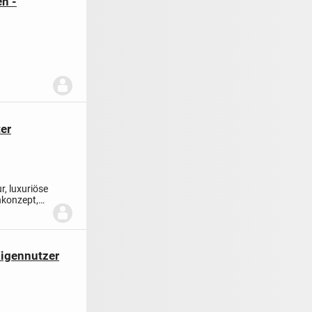
n -
tung oder
ter
r, luxuriöse
nkonzept,
Eigennutzer