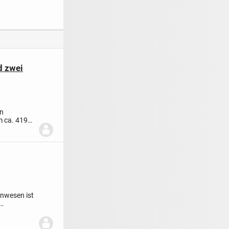
platte
Einfamilienhaus von
massahaus
d zwei
in
m ca. 419
Anwesen ist