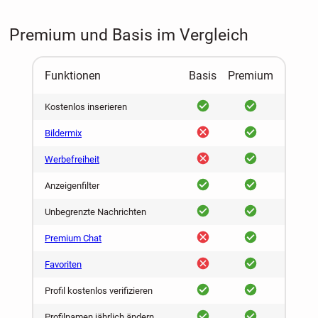
Premium und Basis im Vergleich
Funktionen
Basis
Premium
ja
ja
Kostenlos inserieren
nein
ja
Bildermix
nein
ja
Werbefreiheit
ja
ja
Anzeigenfilter
ja
ja
Unbegrenzte Nachrichten
nein
ja
Premium Chat
nein
ja
Favoriten
ja
ja
Profil kostenlos verifizieren
ja
ja
Profilnamen jährlich ändern