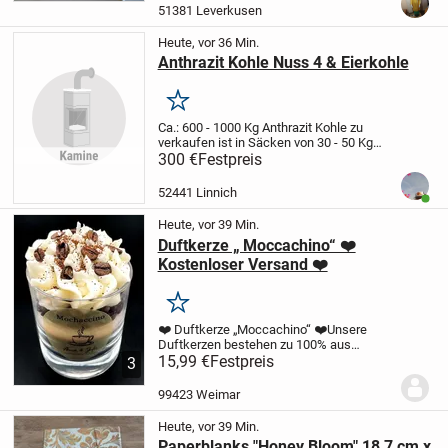
Terminabsprache möglich Barzahlung
51381 Leverkusen
bei...
Heute, vor 36 Min.
Anthrazit Kohle Nuss 4 & Eierkohle
Merken
Ca.: 600 - 1000 Kg Anthrazit Kohle zu
verkaufen ist in Säcken von 30 - 50 Kg
abgefüllt Ca.: 18-24 säcke
300 €
Festpreis
52441 Linnich
Benut
Heute, vor 39 Min.
Duftkerze „ Moccachino“ ❤️
Kostenloser Versand ❤️
Merken
❤️ Duftkerze „Moccachino“ ❤️
Unsere
Duftkerzen bestehen zu 100% aus
Sojawachs.
15,99 €
Festpreis
Sojawachs ist ein rein
3
pflanzliches Wachs, auf der Basis von
Sojaöl, das aus der Sojabohne gewonnen
99423 Weimar
wird. Soja ist ein...
Heute, vor 39 Min.
Paperblanks "Honey Bloom" 18,7 cm x