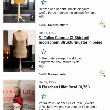
Merken
Der zeitlose Schnitt und die elegante
weiße Farbe machen ihn zum perfekten
Begleiter für Business-Outfits, festliche
VB
4
Anlässe, Hochzeiten oder sommerliche
Looks.
🤍 Farbe: Weiß
👗 Kurze, moderne
67663 Kaiserslautern
Benut
Form
✨...
Heute, 12:30
🤍 Tolles Comma CI Shirt mit
modischem Strukturmuster in beige
Merken
✨ Besonders elegant wirkt das
eingewebte bzw. strukturierte
Schriftmuster mit dem modernen
VB
4
„CASUAL IDENTITY“-Design in Ton-in-
Ton-Optik.
🤍 Angenehme Farbe in Beige /
67663 Kaiserslautern
Benut
Sand
👚 Moderner, gerader...
Heute, 12:27
8 Flaschen Lillet Rosé (0,75l)
Merken
Verkaufe 8 Flaschen Lillet Rosé (jeweils
0,75 Liter), welche von unserer Feier übrig