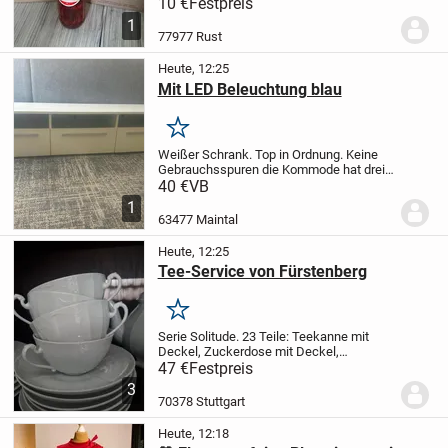
geblieben sind.
Preis je Flasche 10 Euro,
10 €
Festpreis
bei Abnahme aller 8 Flaschen gerne
1
Mengenrabatt, ansonsten Festpreis...
77977 Rust
Heute, 12:25
Mit LED Beleuchtung blau
Merken
Weißer Schrank. Top in Ordnung. Keine
Gebrauchsspuren
die Kommode hat drei
Fächer
mit blauer LED Beleuchtung
nur zur
40 €
VB
Abholung
1
63477 Maintal
Heute, 12:25
Tee-Service von Fürstenberg
Merken
Serie Solitude. 23 Teile: Teekanne mit
Deckel, Zuckerdose mit Deckel,
Milchkännchen, 6 Teetassen, 6
47 €
Festpreis
Untertassen, 6 Kuchenteller.
Ich brauche
3
Platz und möchte das Service gerne
70378 Stuttgart
veräußern. 1-A Zustand,...
Heute, 12:18