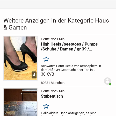
Weitere Anzeigen in der Kategorie Haus
& Garten
Heute, vor 1 Min.
High Heels /peeptoes / Pumps
/Schuhe / Damen / gr.39 /
atmosphere
Merken
Schwarze Samt Heels von atmosphere in
der Größe 39
Gebraucht aber Top in
Ordnung.
30 €
VB
Absatzhöhe ca. 12 cm
Bei
4
Interesse einfach anschreiben
80331 München
Benut
Heute, vor 2 Min.
Stubentisch
Merken
Hallo äldere Tisch abzugeben, es sind