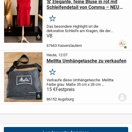
👚 Elegante, feine Bluse in rot mit
Schleifendetail von Comma – NEU
mit Etikett / NP: 59,99€
Merken
Das besondere Highlight ist die
dekorative Schleife am Kragen, die der
Bluse eine stilvolle und feminine
VB
6
Ausstrahlung verleiht. Die kräftige rote
Farbe macht sie zu einem echten
67663 Kaiserslautern
Benut
Hingucker – perfekt...
Heute, 12:07
Melitta Umhängetasche zu verkaufen
Merken
Verkaufe diese Umhängetasche
Melitta
Farbe grau
Maße 35 cm x 28 cm
Neuwertig
Preis 15 €
Abzuholen in
15 €
Festpreis
Augsburg
Kein Versand
6
86152 Augsburg