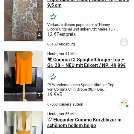
9,5 cm
Merken
Verkaufe dieses paperblanks
"Honey
Bloom"
Original und unbenutzt
Maße 18,7
cm x 9,5 cm
12 €
Festpreis
Preis 12 €
Abzuholen in
4
Augsburg
Kein Versand
86153 Augsburg
Heute, vor 41 Min.
🧡 Comma CI Spaghettiträger-Top –
Gr. 38 – NEU mit Etikett / NP: 49,99€
Merken
🌸 Wunderschönes Spaghettiträger-Top
von Comma CI in Größe 38.
✨ Die
leuchtendem Orange / Apricotfarbe sorgt
19 €
VB
7
für sommerliche Frische und macht das
Top zu einem echten Hingucker. Perfekt
67663 Kaiserslautern
Benut
für warme...
Heute, vor 56 Min.
🤍 Eleganter Comma Kurzblazer in
schönem hellem beige