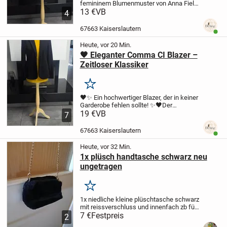
femininem Blumenmuster von Anna Field!
✨☀️🌷
13 €
VB
✨ Das elegante Blumenmuster in
4
Rosa-, Creme- und Grüntönen auf
dunkelblauem Hintergrund macht dieses
67663 Kaiserslautern
Benut
Oberteil zu...
Heute, vor 20 Min.
🖤 Eleganter Comma CI Blazer –
Zeitloser Klassiker
Merken
🖤✨ Ein hochwertiger Blazer, der in keiner
Garderobe fehlen sollte! ✨🖤
Der
klassische Schnitt und die zeitlose
19 €
VB
7
schwarze Farbe machen diesen Blazer zu
einem vielseitigen Begleiter für Büro,
67663 Kaiserslautern
Benut
Business,...
Heute, vor 32 Min.
1x plüsch handtasche schwarz neu
ungetragen
Merken
1x niedliche kleine plüschtasche schwarz
mit reissverschluss und innenfach zb für
Handy usw
7 €
Festpreis
1x vergoldete Kette an der
2
schwarzen Tasche
Abholung nach