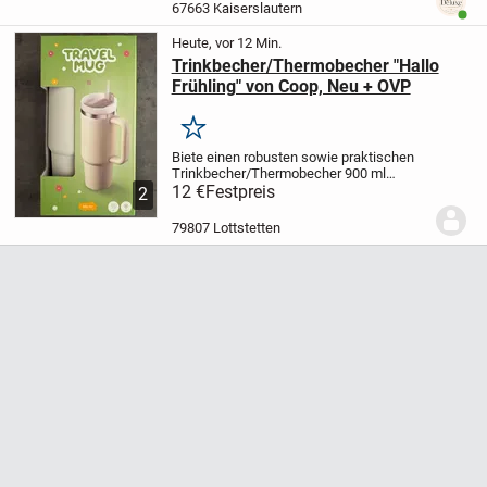
Größe: 36 / S
💙 Farbe: Blau mit weißen...
67663 Kaiserslautern
Benut
Heute, vor 12 Min.
Trinkbecher/Thermobecher "Hallo
Frühling" von Coop, Neu + OVP
Merken
Biete einen robusten sowie praktischen
Trinkbecher/Thermobecher 900 ml
(Travel Mug) aus der Coop Sammelaktion
12 €
Festpreis
2
"Hallo Frühling". Mit einem grossen
Haltegriff, Deckel sowie Drinkhalm. Ideal
79807 Lottstetten
für...