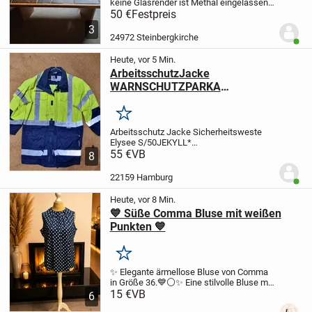
keine Glasrender ist Methal eingelassen
Selbstabholer in Hattlundmoor
50 €
Festpreis
Steinbergkirche
3
24972 Steinbergkirche
Benut
Heute, vor 5 Min.
ArbeitsschutzJacke
WARNSCHUTZPARKA
Sicherheitsweste Elysee S/50
Merken
Arbeitsschutz Jacke Sicherheitsweste
Elysee S/50
JEKYLL*
WARNSCHUTZPARKA GELB/MARINE Nr.
55 €
VB
8
23421
Ärmel mit Reißverschluß,
abnehmbar
Professioneller Hersteller,
22159 Hamburg
Benut
Zertifiziert nach ISO 20471 Klasse 3 Ä/...
Heute, vor 8 Min.
💙 Süße Comma Bluse mit weißen
Punkten 💙
Merken
✨ Elegante ärmellose Bluse von Comma
in Größe 36.
💙⚪✨ Eine stilvolle Bluse mit
klassischem Muster – elegant, bequem
15 €
VB
6
und vielseitig kombinierbar! ✨⚪💙
👚