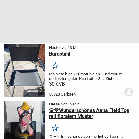
Heute, vor 13 Min.
Bürostuhl
Merken
Ich biete hier 3 Bürostuhle an. Sind robust
und bieten guten Komfort.
* Sitzfläche
aus schwarzem Lederimitat
* Stabiles
30 €
VB
Metallgestell
Der Stuhl ist sehr praktisch
2
und lässt sich gut in verschiede...
30823 Garbsen
Heute, vor 15 Min.
🌸💙Wunderschönes Anna Field Top
mit floralem Muster
Merken
🌷☀️✨ Ein schönes sommerliches Top mit