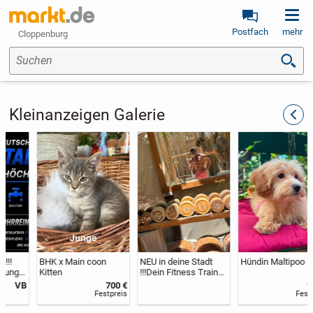
Postfach
mehr
Cloppenburg
Suchen
Kleinanzeigen Galerie
zurüc
BHK x Main coon
NEU in deine Stadt
Hündin Maltipoo
Kitten
!!!Dein Fitness Trainer
und Lifestyle Couch !!
700 €
900 €
Festpreis
Festpreis