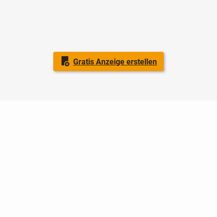
Gratis Anzeige erstellen
Nutzungsbedingungen
Datenschutz
Barrierefreiheit
Impressum
Kontakt
Hilfe
Sicherheit
Jugendschutz
Login
Konto löschen
Premium buchen
Abo kündigen
Ratgeber
Newsletter
Über uns
Jobs
Werbung
Facebook
Widget erstellen
markt.de
ist ein Angebot von © markt.de GmbH & Co. KG - Dein