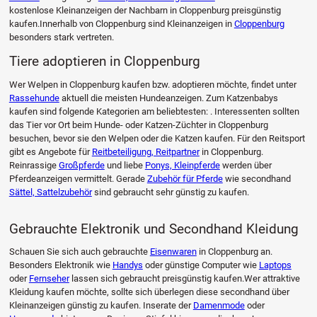
kostenlose Kleinanzeigen der Nachbarn in Cloppenburg preisgünstig
kaufen.Innerhalb von Cloppenburg sind Kleinanzeigen in
Cloppenburg
besonders stark vertreten.
Tiere adoptieren in Cloppenburg
Wer Welpen in Cloppenburg kaufen bzw. adoptieren möchte, findet unter
Rassehunde
aktuell die meisten Hundeanzeigen. Zum Katzenbabys
kaufen sind folgende Kategorien am beliebtesten: . Interessenten sollten
das Tier vor Ort beim Hunde- oder Katzen-Züchter in Cloppenburg
besuchen, bevor sie den Welpen oder die Katzen kaufen. Für den Reitsport
gibt es Angebote für
Reitbeteiligung, Reitpartner
in Cloppenburg.
Reinrassige
Großpferde
und liebe
Ponys, Kleinpferde
werden über
Pferdeanzeigen vermittelt. Gerade
Zubehör für Pferde
wie secondhand
Sättel, Sattelzubehör
sind gebraucht sehr günstig zu kaufen.
Gebrauchte Elektronik und Secondhand Kleidung
Schauen Sie sich auch gebrauchte
Eisenwaren
in Cloppenburg an.
Besonders Elektronik wie
Handys
oder günstige Computer wie
Laptops
oder
Fernseher
lassen sich gebraucht preisgünstig kaufen.Wer attraktive
Kleidung kaufen möchte, sollte sich überlegen diese secondhand über
Kleinanzeigen günstig zu kaufen. Inserate der
Damenmode
oder