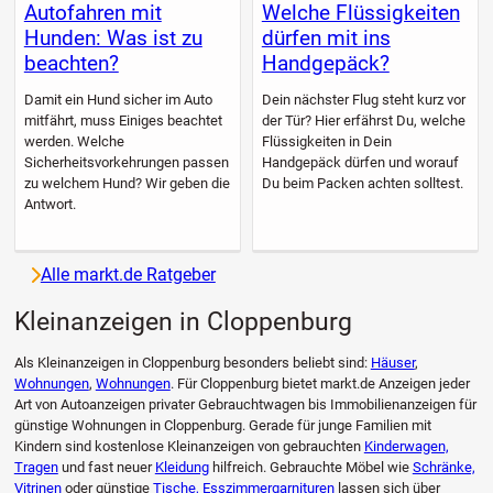
Autofahren mit
Welche Flüssigkeiten
Hunden: Was ist zu
dürfen mit ins
beachten?
Handgepäck?
Damit ein Hund sicher im Auto
Dein nächster Flug steht kurz vor
mitfährt, muss Einiges beachtet
der Tür? Hier erfährst Du, welche
werden. Welche
Flüssigkeiten in Dein
Sicherheitsvorkehrungen passen
Handgepäck dürfen und worauf
zu welchem Hund? Wir geben die
Du beim Packen achten solltest.
Antwort.
Alle markt.de Ratgeber
Kleinanzeigen in Cloppenburg
Als Kleinanzeigen in Cloppenburg besonders beliebt sind:
Häuser
,
Wohnungen
,
Wohnungen
. Für Cloppenburg bietet markt.de Anzeigen jeder
Art von Autoanzeigen privater Gebrauchtwagen bis Immobilienanzeigen für
günstige Wohnungen in Cloppenburg. Gerade für junge Familien mit
Kindern sind kostenlose Kleinanzeigen von gebrauchten
Kinderwagen,
Tragen
und fast neuer
Kleidung
hilfreich. Gebrauchte Möbel wie
Schränke,
Vitrinen
oder günstige
Tische, Esszimmergarnituren
lassen sich über