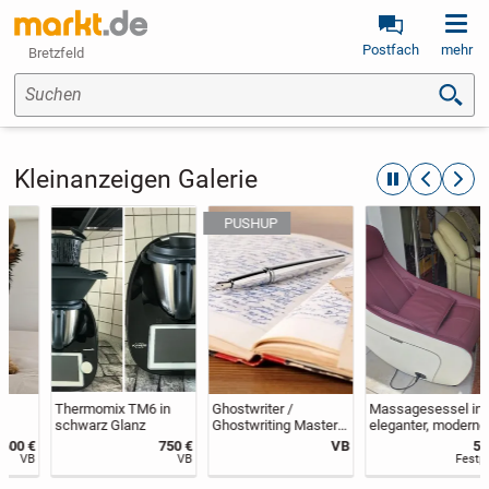
Postfach
mehr
Bretzfeld
Suchen
Kleinanzeigen Galerie
automatische R
zurückblät
weite
Thermomix TM6 in
Ghostwriter /
Massagesessel in
schwarz Glanz
Ghostwriting Master
eleganter, moderner
– Bachelor...
Form, neuwertig, da
750 €
VB
590 €
nach
VB
Festpreis
Serienrippenbruch für