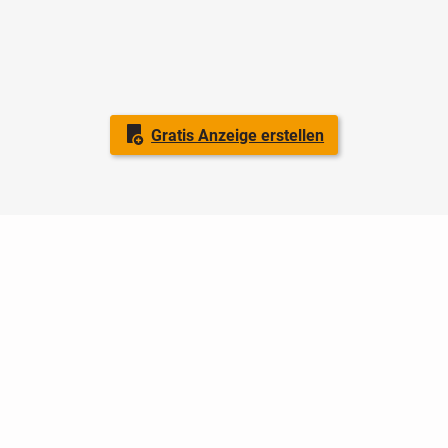
Gratis Anzeige erstellen
Nutzungsbedingungen
Datenschutz
Barrierefreiheit
Impressum
Kontakt
Hilfe
Sicherheit
Jugendschutz
Login
Konto löschen
Premium buchen
Abo kündigen
Ratgeber
Newsletter
Über uns
Jobs
Werbung
Facebook
Widget erstellen
markt.de
ist ein Angebot von © markt.de GmbH & Co. KG - Dein