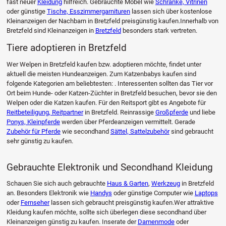
fast neuer
Kleidung
hilfreich. Gebrauchte Möbel wie
Schränke, Vitrinen
oder günstige
Tische, Esszimmergarnituren
lassen sich über kostenlose
Kleinanzeigen der Nachbarn in Bretzfeld preisgünstig kaufen.Innerhalb von
Bretzfeld sind Kleinanzeigen in
Bretzfeld
besonders stark vertreten.
Tiere adoptieren in Bretzfeld
Wer Welpen in Bretzfeld kaufen bzw. adoptieren möchte, findet unter
aktuell die meisten Hundeanzeigen. Zum Katzenbabys kaufen sind
folgende Kategorien am beliebtesten: . Interessenten sollten das Tier vor
Ort beim Hunde- oder Katzen-Züchter in Bretzfeld besuchen, bevor sie den
Welpen oder die Katzen kaufen. Für den Reitsport gibt es Angebote für
Reitbeteiligung, Reitpartner
in Bretzfeld. Reinrassige
Großpferde
und liebe
Ponys, Kleinpferde
werden über Pferdeanzeigen vermittelt. Gerade
Zubehör für Pferde
wie secondhand
Sättel, Sattelzubehör
sind gebraucht
sehr günstig zu kaufen.
Gebrauchte Elektronik und Secondhand Kleidung
Schauen Sie sich auch gebrauchte
Haus & Garten
,
Werkzeug
in Bretzfeld
an. Besonders Elektronik wie
Handys
oder günstige Computer wie
Laptops
oder
Fernseher
lassen sich gebraucht preisgünstig kaufen.Wer attraktive
Kleidung kaufen möchte, sollte sich überlegen diese secondhand über
Kleinanzeigen günstig zu kaufen. Inserate der
Damenmode
oder