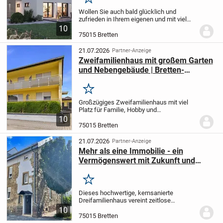
Merken
Wollen Sie auch bald glücklich und
zufrieden in Ihrem eigenen und mit viel
Liebe selbst gestalteten Traumhaus
10
leben?
Dieses charmante Einfamilienhaus
75015 Bretten
bietet jede Menge Platz für die
persönliche...
21.07.2026
Partner-Anzeige
Zweifamilienhaus mit großem Garten
und Nebengebäude | Bretten-
Gölshausen
Merken
Großzügiges Zweifamilienhaus mit viel
Platz für Familie, Hobby und
Zukunftspläne.
Sie suchen ein Zuhause
10
mit großzügigem Raumangebot, flexiblen
75015 Bretten
Nutzungsmöglichkeiten und viel
Potenzial? Dann ist...
21.07.2026
Partner-Anzeige
Mehr als eine Immobilie - ein
Vermögenswert mit Zukunft und
Chancen, die wachsen!
Merken
Dieses hochwertige, kernsanierte
Dreifamilienhaus vereint zeitlose
Architektur, nachhaltige Qualität und eine
10
erstklassige Innenstadtlage zu einer
75015 Bretten
Kapitalanlage mit außergewöhnlichem