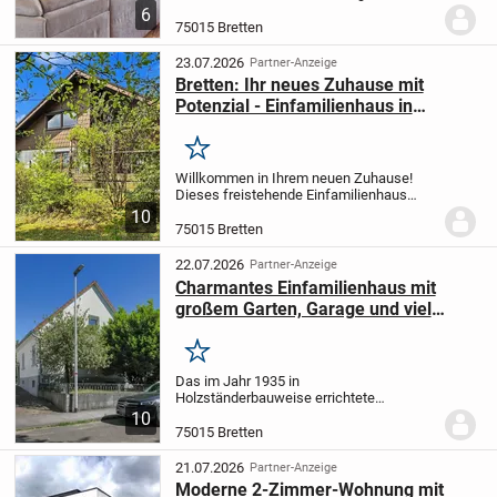
angenehmer Wohnatmosphäre und
6
kurzen Wegen im Alltag? Dann ist diese
75015 Bretten
gepflegte Erdgeschosswohnung in
Bretten genau das Richtige für...
23.07.2026
Partner-Anzeige
Bretten: Ihr neues Zuhause mit
Potenzial - Einfamilienhaus in
attraktiver Wohnlage
Merken
Willkommen in Ihrem neuen Zuhause!
Dieses freistehende Einfamilienhaus
befindet sich in einer ruhigen und
10
beliebten Wohnlage von Bretten und
75015 Bretten
bietet jungen Familien sowie Paaren mit
Zukunftsplänen die...
22.07.2026
Partner-Anzeige
Charmantes Einfamilienhaus mit
großem Garten, Garage und viel
Potenzial für Ihre Wohnideen!
Merken
Das im Jahr 1935 in
Holzständerbauweise errichtete
Einfamilienhaus bietet mit rund 117 m²
10
Wohnfläche und zusätzlich ca. 70 m²
75015 Bretten
Nutzfläche eine solide Basis für
individuelle Wohnkonzepte. Die
21.07.2026
Partner-Anzeige
Immobilie...
Moderne 2-Zimmer-Wohnung mit