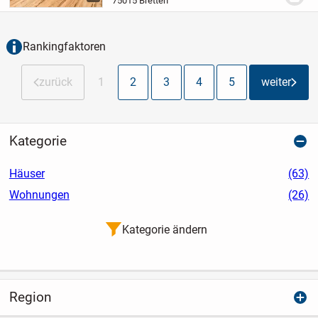
75015 Bretten
Komfort und Freizeit schätzen: Balkon
mit...
Rankingfaktoren
zurück
1
2
3
4
5
weiter
Kategorie
Häuser
(63)
Wohnungen
(26)
Kategorie ändern
Region