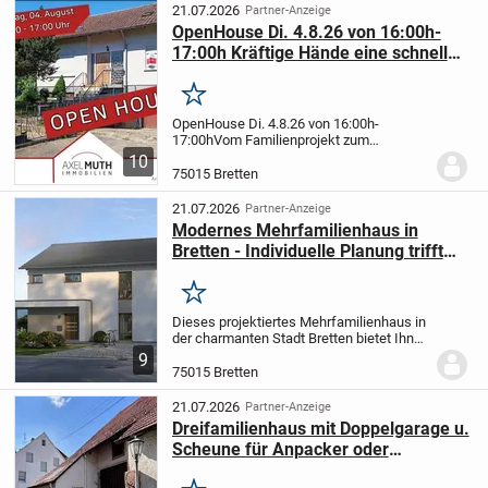
großzügigen Wohnfläche von ca. 120 m²...
21.07.2026
Partner-Anzeige
OpenHouse Di. 4.8.26 von 16:00h-
17:00h Kräftige Hände eine schnelles
Ende- liebevolles Eigenheim!
Merken
OpenHouse Di. 4.8.26 von 16:00h-
17:00h
Vom Familienprojekt zum
Eigenheim -
gestalten Sie Ihre
10
Wohnträume
Dieses Einfamilienhaus in
75015 Bretten
massiver Bauweise aus dem Jahr 1967
bietet ein solides Fundament für...
21.07.2026
Partner-Anzeige
Modernes Mehrfamilienhaus in
Bretten - Individuelle Planung trifft
auf nachhaltige Qualität
Merken
Dieses projektiertes Mehrfamilienhaus in
der charmanten Stadt Bretten bietet Ihnen
die Möglichkeit, Ihre Wohnträume ganz
9
individuell zu verwirklichen. Mit 6
75015 Bretten
Zimmern auf einer großzügigen
Wohnfläche...
21.07.2026
Partner-Anzeige
Dreifamilienhaus mit Doppelgarage u.
Scheune für Anpacker oder
Investoren TOP PREIS !