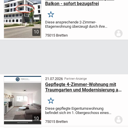
Balkon - sofort bezugsfrei
Merken
Diese ansprechende 2-Zimmer-
Etagenwohnung überzeugt durch ihre
moderne Bauweise und eine helle,
10
freundliche Atmosphäre. Die Einheit
75015 Bretten
wurde im Jahr 2020 fertiggestellt und
bislang als Büro genutzt -...
21.07.2026
Partner-Anzeige
Gepflegte 4-Zimmer-Wohnung mit
Traumgarten und Modernisierung aus
2018
Merken
Diese gepflegte Eigentumswohnung
befindet sich im 1. Obergeschoss eines
im Jahr 1960 erbauten
10
Mehrfamilienhauses in attraktiver
75015 Bretten
Wohnlage von Bretten. Mit einer