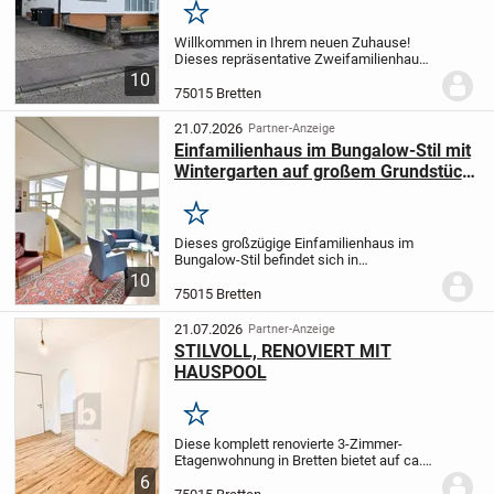
Merken
Willkommen in Ihrem neuen Zuhause!
Dieses repräsentative Zweifamilienhaus
in ruhiger und begehrter Höhenlage von
10
Bretten-Diedelsheim besticht durch seine
75015 Bretten
Großzügigkeit, seine lichtdurchfluteten
Räume...
21.07.2026
Partner-Anzeige
Einfamilienhaus im Bungalow-Stil mit
Wintergarten auf großem Grundstück
in sehr ruhiger Ortsrandlage
Merken
Dieses großzügige Einfamilienhaus im
Bungalow-Stil befindet sich in
wunderschöner Ortsrandlage und
10
überzeugt durch seinen unverbauten Blick
75015 Bretten
auf Hügel und Wälder. Das 801 m² große
Grundstück in...
21.07.2026
Partner-Anzeige
STILVOLL, RENOVIERT MIT
HAUSPOOL
Merken
Diese komplett renovierte 3-Zimmer-
Etagenwohnung in Bretten bietet auf ca.
90 m² ein Zuhause zum Ankommen. Ideal
6
für Paare, kleine Familien oder alle, die