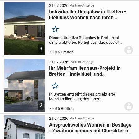
Zukunftspotenzial...
21.07.2026
Partner-Anzeige
Individueller Bungalow in Bretten -
Flexibles Wohnen nach Ihren
Wünschen mit allkauf
Merken
Dieser attraktive Bungalow in Bretten ist
ein projektiertes Fertighaus, das speziell
nach Ihren individuellen Wünschen und
8
Vorstellungen gestaltet wird. Mit einer
75015 Bretten
großzügigen Wohnfläche von 107,17 m²...
21.07.2026
Partner-Anzeige
Ihr Mehrfamilienhaus-Projekt in
Bretten - individuell und
energieeffizient
Merken
In Bretten entsteht dieses projektierte
Mehrfamilienhaus, das Ihnen
größtmöglichen Gestaltungsspielraum für
9
die Umsetzung Ihrer Wohnträume bietet.
75015 Bretten
Über zwei Etagen erstrecken sich sechs
Räume auf eine...
21.07.2026
Partner-Anzeige
Anspruchsvolles Wohnen in Bestlage
- Zweifamilienhaus mit Charakter und
Raum für Visionen!