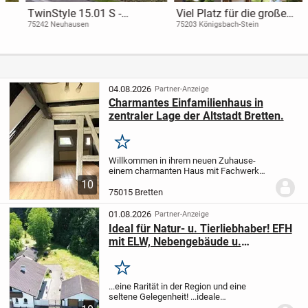
TwinStyle 15.01 S -
Viel Platz für die große
Stilvolles Doppelhaus mit
Familie - 2 Familienhaus in
75242 Neuhausen
75203 Königsbach-Stein
Ankleide & Homeoffice inkl.
begehrter Lage
Grundstück
04.08.2026
Partner-Anzeige
Charmantes Einfamilienhaus in
zentraler Lage der Altstadt Bretten.
Merken
Willkommen in ihrem neuen Zuhause-
einem charmanten Haus mit Fachwerk
mitten im Herzen von Bretten, das
10
historischen Charakter mit vielseitigen
75015 Bretten
Nutzungsmöglichkeiten verbindet.
Inmitten der beliebten...
01.08.2026
Partner-Anzeige
Ideal für Natur- u. Tierliebhaber! EFH
mit ELW, Nebengebäude u.
Doppelgarage direkt am Waldrand!
Merken
...eine Rarität in der Region und eine
seltene Gelegenheit! ...ideale
Bedingungen für den Holz- Tier- Garten-