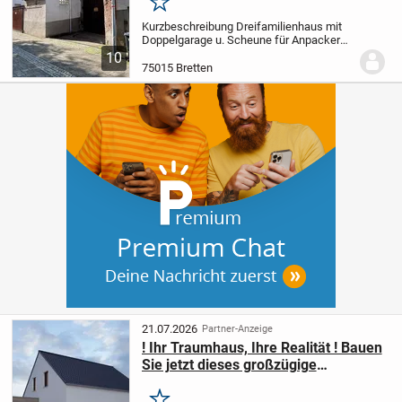
Merken
Kurzbeschreibung Dreifamilienhaus mit
Doppelgarage u. Scheune für Anpacker
oder Investoren TOP PREIS ! Objekt
10
Dieses Mehrfamilienhaus in bester,
75015 Bretten
zentraler Lage von Bretten bietet Ihnen
unendlich viele...
21.07.2026
Partner-Anzeige
! Ihr Traumhaus, Ihre Realität ! Bauen
Sie jetzt dieses großzügige
Einfamilienhaus !