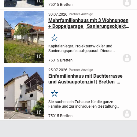
10
und Naturliebhaber, ...künstlerisch
75015 Bretten
veranlagte Menschen und Individualisten
werden hier in...
30.07.2026
Partner-Anzeige
Mehrfamilienhaus mit 3 Wohnungen
+ Doppelgarage | Sanierungsobjekt
mit großem Potenzial
Merken
Kapitalanleger, Projektentwickler und
Sanierungsprofis aufgepasst: Dieses
Mehrfamilienhaus in zentraler Lage von
10
Bretten bietet eine seltene Gelegenheit,
75015 Bretten
eine Immobilie mit erheblichem
Wertsteigerungs...
25.07.2026
Partner-Anzeige
Einfamilienhaus mit Dachterrasse
und Ausbaupotenzial | Bretten-
Diedelsheim
Merken
Sie suchen ein Zuhause für die ganze
Familie und zur individuellen Gestaltung?
Dann ist dieses Einfamilienhaus in
10
Bretten-Diedelsheim genau das Richtige
75015 Bretten
für Sie.
Das Haus erstreckt sich über
drei...