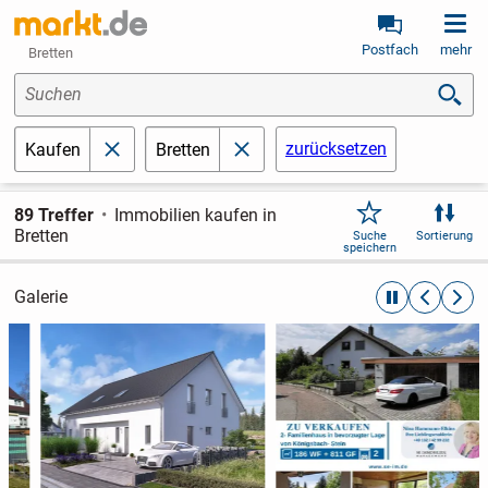
Postfach
mehr
Bretten
Suchen
zurücksetzen
Kaufen
Bretten
schließen
schließen
89 Treffer
Immobilien kaufen in
Bretten
Suche
Sortierung
speichern
Galerie
automatische R
zurückblät
weite