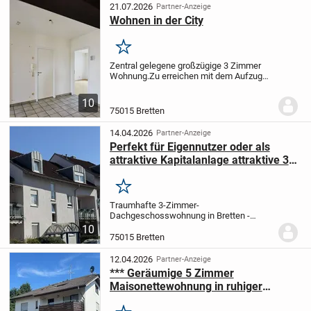
durchdachte Raumaufteilung, den...
21.07.2026
Partner-Anzeige
Wohnen in der City
Merken
Zentral gelegene großzügige 3 Zimmer
Wohnung.
Zu erreichen mit dem Aufzug
oder Treppenhaus.
Die Wohnung
empfängt Sie mit einem großzügigen
10
Eingangsbereich.
Von hier aus gelangen
75015 Bretten
Sie in jedes der...
14.04.2026
Partner-Anzeige
Perfekt für Eigennutzer oder als
attraktive Kapitalanlage attraktive 3-
Zimmer-Dachgeschosswohnung.
Merken
Traumhafte 3-Zimmer-
Dachgeschosswohnung in Bretten -
Frisch renoviert, sofort bezugsfrei und mit
10
zusätzlichem Dachgeschossraum
Perfekt
75015 Bretten
für Eigennutzer oder als attraktive
Kapitalanlage
Einziehen oder...
12.04.2026
Partner-Anzeige
*** Geräumige 5 Zimmer
Maisonettewohnung in ruhiger
Feldrandlage ***