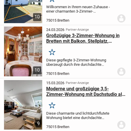
Merken
Willkommen in Ihrem neuen Zuhause -
einer charmanten 3-Zimmer-
Dachgeschosswohnung im idyllischen
10
Bretten-Diedelsheim, die mit
75015 Bretten
Gemütlichkeit, Licht und einem ganz
besonderen Wohngefühl
24.03.2026
Partner-Anzeige
begeistert.
Scho...
Großzügige 3-Zimmer-Wohnung in
Bretten mit Balkon, Stellplatz,
Swimmingpool und vielen Extras
Merken
Diese gepflegte 3-Zimmer-Wohnung
überzeugt durch ihre durchdachte
Raumaufteilung und eine ruhige,
10
familienfreundliche Lage, sowie das im
75015 Bretten
Keller des Gebäudes befindliche kleine
Schwimmbad, das...
15.03.2026
Partner-Anzeige
Moderne und großzügige 3,5-
Zimmer-Wohnung mit Dachstudio als
zusätzliche Nutzfläche, Balkon und
TG-Stellplatz in Bretten zu verkaufen!
Merken
Diese charmante und lichtdurchflutete
Wohnung bietet eine durchdachte
Raumaufteilung und ein behagliches
9
Wohnambiente.
Beim Betreten der
75015 Bretten
Wohnung empfängt Sie ein geräumiger