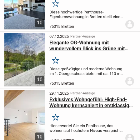
Merken
Diese hochwertige Penthouse-
Eigentumswohnung in Bretten stellt eine
attraktive Kapitalanlage im
10
Premiumsegment dar. Die ca. 160 m²
75015 Bretten
große, voll möblierte Wohnung erstreckt
sich über zwei Ebenen und...
07.12.2025
Partner-Anzeige
Elegante OG-Wohnung mit
wundervollem Blick ins Grüne mit
excellenter Verkehrsanbindung in
Bretten! Hybrid-Heizung und
Merken
Solaranlage!
Diese großzügige und moderne Wohnung
im 1. Obergeschoss bietet mit ca. 110 m²
Wohnfläche und vier Zimmern ein ideales
10
Zuhause für Familien, ältere Paare oder
75015 Bretten
anspruchsvolle Singles. Der offen...
29.11.2025
Partner-Anzeige
Exklusives Wohngefühl: High-End-
Wohnung kernsaniert in erstklassiger
Lage
Merken
Hier erwartet Sie ein Penthouse, das
wohnen auf höchstem Niveau verspricht.
Bereits beim Betreten des Gebäudes zeigt
10
sich der besondere Charakter dieser