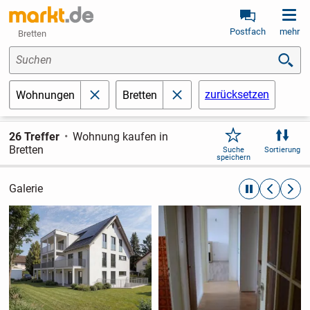
Postfach
mehr
Bretten
Suchen
zurücksetzen
Wohnungen
Bretten
schließen
schließen
26 Treffer
Wohnung kaufen in
Bretten
Suche
Sortierung
speichern
Galerie
automatische R
zurückblät
weite