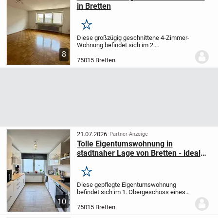
in Bretten
Merken
Diese großzügig geschnittene 4-Zimmer-
Wohnung befindet sich im 2.
Obergeschoss eines gepflegten
8
Mehrfamilienhauses in zentraler Lage von
75015 Bretten
Bretten. Dank der durchdachten
Raumaufteilung und der...
21.07.2026
Partner-Anzeige
Tolle Eigentumswohnung in
stadtnaher Lage von Bretten - ideal
für Eigennutzer und Kapitalanleger
Merken
Diese gepflegte Eigentumswohnung
befindet sich im 1. Obergeschoss eines
gepflegten Mehrfamilienhauses in
10
stadtnaher Lage von Bretten. Die
75015 Bretten
Wohnung überzeugt durch ihre