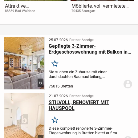
Attraktive
Möblierte, voll vermietete
Neubauwohnungen bei Bad
WG-Wohnung in Stuttgart-
88339 Bad Waldsee
70435 Stuttgart
Waldsee - Haisterkirch
Zuffenhausen direkt am
Bahnhof
25.07.2026
Partner-Anzeige
Gepflegte 3-Zimmer-
Erdgeschosswohnung mit Balkon in
beliebter Wohnlage | Bretten
Merken
Sie suchen ein Zuhause mit einer
durchdachten Raumaufteilung,
angenehmer Wohnatmosphäre und
6
kurzen Wegen im Alltag? Dann ist diese
75015 Bretten
gepflegte Erdgeschosswohnung in
Bretten genau das Richtige für...
21.07.2026
Partner-Anzeige
STILVOLL, RENOVIERT MIT
HAUSPOOL
Merken
Diese komplett renovierte 3-Zimmer-
Etagenwohnung in Bretten bietet auf ca.
90 m² ein Zuhause zum Ankommen. Ideal