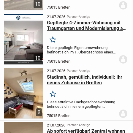
moderne Bauweise und eine helle,
10
freundliche Atmosphäre. Die Einheit
75015 Bretten
wurde im Jahr 2020 fertiggestellt und
bislang als Büro genutzt -...
21.07.2026
Partner-Anzeige
Gepflegte 4-Zimmer-Wohnung mit
Traumgarten und Modernisierung aus
2018
Merken
Diese gepflegte Eigentumswohnung
befindet sich im 1. Obergeschoss eines
im Jahr 1960 erbauten
10
Mehrfamilienhauses in attraktiver
75015 Bretten
Wohnlage von Bretten. Mit einer
großzügigen Wohnfläche von ca. 120 m²...
21.07.2026
Partner-Anzeige
Stadtnah, gemütlich, individuell: Ihr
neues Zuhause in Bretten
Merken
Diese attraktive Dachgeschosswohnung
befindet sich in einem gepflegten
Mehrfamilienhaus in stadtnaher Lage von
9
Bretten. Die durchdachte Raumaufteilung
75015 Bretten
und das gemütliche Wohnambiente
machen die...
21.07.2026
Partner-Anzeige
Ab sofort verfügbar! Zentral wohnen