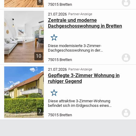
6
für Paare, kleine Familien oder alle, die
75015 Bretten
Komfort und Freizeit schätzen: Balkon
mit...
21.07.2026
Partner-Anzeige
Zentrale und moderne
Dachgeschosswohnung in Bretten
Merken
Diese modernisierte 3-Zimmer-
Dachgeschosswohnung in der
Melanchthonstadt Bretten vereint ein
10
angenehmes Wohnambiente mit dem
75015 Bretten
besonderen Charme einer
Maisonettewohnung. In einem gepflegten
21.07.2026
Partner-Anzeige
Mehrfamilien...
Gepflegte 3-Zimmer Wohnung in
ruhiger Gegend
Merken
Diese attraktive 3-Zimmer-Wohnung
befindet sich im Erdgeschoss eines
gepflegten 6-Parteien-Hauses und eignet
7
sich ideal für Paare, kleine Familien oder
75015 Bretten
Tierliebhaber.
Die hellen und
freundlichen...