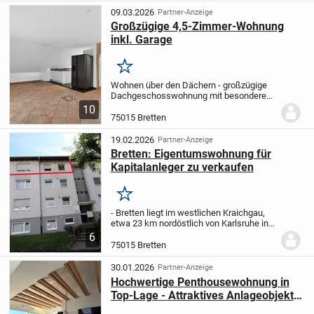
Eingangsbereich mit Platz...
09.03.2026
Partner-Anzeige
Großzügige 4,5-Zimmer-Wohnung
inkl. Garage
Merken
Wohnen über den Dächern - großzügige
Dachgeschosswohnung mit besonderem
Charakter
Diese Wohnung ist mehr als nur
10
Wohnraum - sie ist ein Rückzugsort mit
75015 Bretten
Weitblick. In einem gepflegten 5-
Parteienhaus...
19.02.2026
Partner-Anzeige
Bretten: Eigentumswohnung für
Kapitalanleger zu verkaufen
Merken
- Bretten liegt im westlichen Kraichgau,
etwa 23 km nordöstlich von Karlsruhe in
Baden-Württemberg.
- etwa 17 km
6
nördlich von Pforzheim und ca. 39 km
75015 Bretten
südwestlich von Heilbronn entfernt
-
Autobahnansch...
30.01.2026
Partner-Anzeige
Hochwertige Penthousewohnung in
Top-Lage - Attraktives Anlageobjekt
mit Premium-Ausstattung