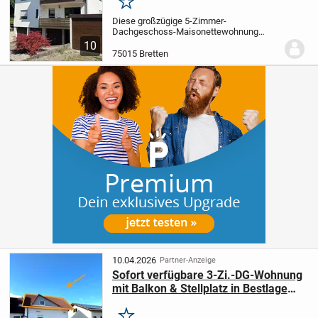
Merken
Diese großzügige 5-Zimmer-
Dachgeschoss-Maisonettewohnung
befindet sich in ruhiger Feldrandlage von
10
Bretten und überzeugt durch ihre
75015 Bretten
durchdachte Raumaufteilung sowie ein
angenehmes Wohnambiente.
Die...
10.04.2026
Partner-Anzeige
Sofort verfügbare 3-Zi.-DG-Wohnung
mit Balkon & Stellplatz in Bestlage
von Bretten / Diedelsheim