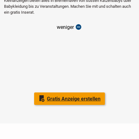
Kleinanzeigen bieten alles in Bremerhaven von süssen Katzenbabys über
Babykleidung bis zu Veranstaltungen. Machen Sie mit und schalten auch
ein gratis Inserat.
weniger
Gratis Anzeige erstellen
Nutzungsbedingungen
Datenschutz
Barrierefreiheit