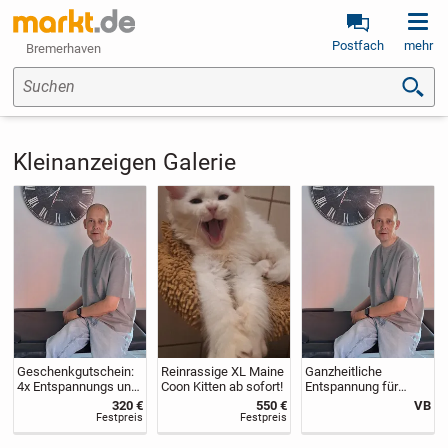
Postfach
mehr
Bremerhaven
Suchen
Kleinanzeigen Galerie
Geschenkgutschein:
Reinrassige XL Maine
Ganzheitliche
4x Entspannungs und
Coon Kitten ab sofort!
Entspannung für
Wellnessmassagen
Körper und Geist – Ihr
320 €
550 €
VB
buchen + 1x gratis
privater und mobiler
Festpreis
Festpreis
genießen!
Wellness-Service
direkt zu Ihnen nach