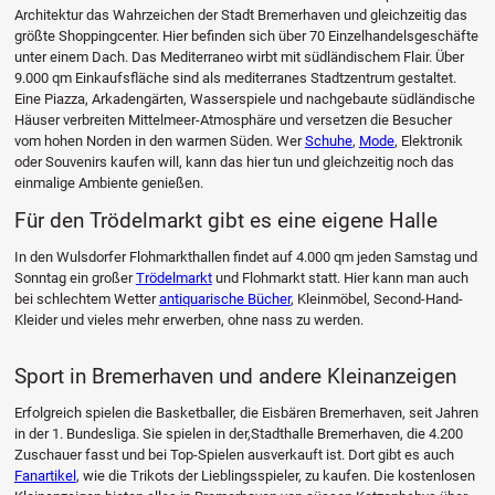
Architektur das Wahrzeichen der Stadt Bremerhaven und gleichzeitig das
größte Shoppingcenter. Hier befinden sich über 70 Einzelhandelsgeschäfte
unter einem Dach. Das Mediterraneo wirbt mit südländischem Flair. Über
9.000 qm Einkaufsfläche sind als mediterranes Stadtzentrum gestaltet.
Eine Piazza, Arkadengärten, Wasserspiele und nachgebaute südländische
Häuser verbreiten Mittelmeer-Atmosphäre und versetzen die Besucher
vom hohen Norden in den warmen Süden. Wer
Schuhe
,
Mode
, Elektronik
oder Souvenirs kaufen will, kann das hier tun und gleichzeitig noch das
einmalige Ambiente genießen.
Für den Trödelmarkt gibt es eine eigene Halle
In den Wulsdorfer Flohmarkthallen findet auf 4.000 qm jeden Samstag und
Sonntag ein großer
Trödelmarkt
und Flohmarkt statt. Hier kann man auch
bei schlechtem Wetter
antiquarische Bücher
, Kleinmöbel, Second-Hand-
Kleider und vieles mehr erwerben, ohne nass zu werden.
Sport in Bremerhaven und andere Kleinanzeigen
Erfolgreich spielen die Basketballer, die Eisbären Bremerhaven, seit Jahren
in der 1. Bundesliga. Sie spielen in der,Stadthalle Bremerhaven, die 4.200
Zuschauer fasst und bei Top-Spielen ausverkauft ist. Dort gibt es auch
Fanartikel
, wie die Trikots der Lieblingsspieler, zu kaufen. Die kostenlosen