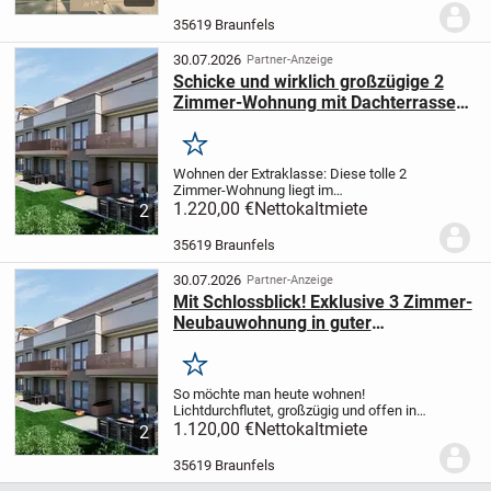
und unaufgeregten
Komfort.
PremiumPlatz ist genau so ein
35619 Braunfels
Zuhause: Ein Ort, der...
30.07.2026
Partner-Anzeige
Schicke und wirklich großzügige 2
Zimmer-Wohnung mit Dachterrasse
und Schlossblick, Tiergartenstr. 6
Merken
Wohnen der Extraklasse: Diese tolle 2
Zimmer-Wohnung liegt im
Staffelgeschoss eines im Jahr 2026
1.220,00 €
Nettokaltmiete
2
fertig gestellten Mehrfamilienhauses mit
insgesamt 18 Parteien und erfüllt auch
35619 Braunfels
gehobene Wohnansprüche....
30.07.2026
Partner-Anzeige
Mit Schlossblick! Exklusive 3 Zimmer-
Neubauwohnung in guter
Nachbarschaft, Tiergartenstr. 6
Merken
So möchte man heute wohnen!
Lichtdurchflutet, großzügig und offen in
einem warmen Raumambiente - diese
1.120,00 €
Nettokaltmiete
2
exklusive und moderne 3 Zimmer-
Neubauwohnung lässt keine Wünsche
35619 Braunfels
offen. Auf einer weitläufigen...