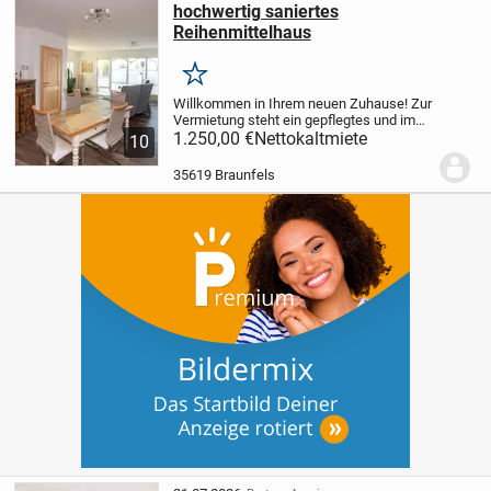
hochwertig saniertes
Reihenmittelhaus
Merken
Willkommen in Ihrem neuen Zuhause! Zur
Vermietung steht ein gepflegtes und im
Jahr 2021 umfassend hochwertig
1.250,00 €
Nettokaltmiete
10
saniertes Reihenmittelhaus in ruhiger
Wohnlage von Braunfels. Das Haus
35619 Braunfels
überzeugt durch eine...