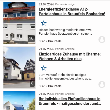
21.07.2026
Partner-Anzeige
Energieeffizienzklasse A! 2-
Parteienhaus in Braunfels-Bonbaden!
Merken
Dieses hochwertig modernisierte Zwei-
Parteienhaus überzeugt durch seinen
modernen Wohnkomfort, eine
10
durchdachte Raumaufteilung und eine
35619 Braunfels
ausgezeichnete Energieeffizienz
(Energieeffizienzklasse A). Die...
21.07.2026
Partner-Anzeige
Einzigartiges Zuhause mit Charme:
Wohnen & Arbeiten plus
Fachwerkhaus in Braunfels-
Tiefenbach
Merken
Zum Verkauf steht ein vielseitiges
Immobilienensemble, bestehend aus
einem Wohn- und Geschäftshaus sowie
8
einem separaten Wohnhaus. Die
35619 Braunfels
Liegenschaft bietet sowohl Eigennutzern
als auch Kapitalanlegern...
21.07.2026
Partner-Anzeige
Ihr individuelles Einfamilienhaus in
Braunfels - maßgeschneidert und
modern