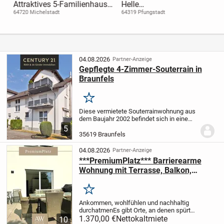
Attraktives 5-Familienhaus
Helle
in Michelstadt-Würzberg -
Dachgeschosswohnung mit
64720 Michelstadt
64319 Pfungstadt
Kapitalanlage mit Potenzial
weiterem wohnlich
& großem Grundstück!
nutzbarem Raum
04.08.2026
Partner-Anzeige
Gepflegte 4-Zimmer-Souterrain in
Braunfels
Merken
Diese vermietete Souterrainwohnung aus
dem Baujahr 2002 befindet sich in einem
gepflegten Mehrfamilienhaus mit
5
insgesamt sieben Einheiten und bietet
35619 Braunfels
eine attraktive Gelegenheit für Ihr neues
Zuhause....
04.08.2026
Partner-Anzeige
***PremiumPlatz*** Barrierearme
Wohnung mit Terrasse, Balkon,
Doppelgarage. Zentrale Lage
Merken
Ankommen, wohlfühlen und nachhaltig
durchatmen
Es gibt Orte, an denen spürt
man sofort beim Eintreten eine tiefe Ruhe
1.370,00 €
Nettokaltmiete
10