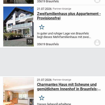
insgesamt 45 Eigentumswohnungen und
35619 Braunfels
integrierter Tagespflegeeinrichtung. Die
klar...
21.07.2026
Partner-Anzeige
Zweifamilienhaus plus Appartement -
Provisionsfrei
Merken
In guter und ruhiger Lage von Braunfels
liegt dieses Mehrfamilienhaus mit zwei
Wohneinheiten Baujahr 1984. Das
10
freistehende Haus mit toller Aussicht und
35619 Braunfels
großem Gartengrundstück bietet viel
Potential...
21.07.2026
Partner-Anzeige
Charmantes Haus mit Scheune und
gemütlichem Innenhof in Braunfels-
Altenkirchen
Merken
Dieses liebevoll erhaltene