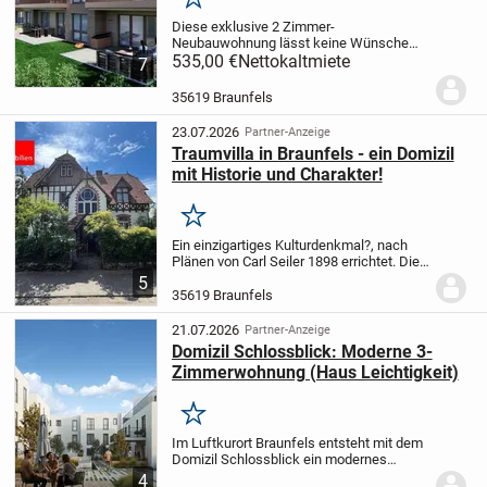
Merken
Diese exklusive 2 Zimmer-
Neubauwohnung lässt keine Wünsche
offen! Genießen Sie auf einer etwas
535,00 €
Nettokaltmiete
7
kleineren, aber gut geschnittenen
Wohnfläche von ca. 38 m² pure
35619 Braunfels
Lebensqualität in Ihrem neuen Zuhause....
23.07.2026
Partner-Anzeige
Traumvilla in Braunfels - ein Domizil
mit Historie und Charakter!
Merken
Ein einzigartiges Kulturdenkmal?, nach
Plänen von Carl Seiler 1898 errichtet.
Die
Villa, in besonderer Lage im Villenviertel
5
von Braunfels, ein architektonisches
35619 Braunfels
Juwel, das historischen Charme mit...
21.07.2026
Partner-Anzeige
Domizil Schlossblick: Moderne 3-
Zimmerwohnung (Haus Leichtigkeit)
Merken
Im Luftkurort Braunfels entsteht mit dem
Domizil Schlossblick ein modernes
Wohnensemble aus fünf Häusern mit
4