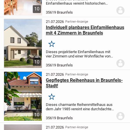
Einfamilienhaus vereint historischen
Charakter mit wohnlichem Komfort. Das
10
Ursprungsbaujahr des Hauses liegt im
35619 Braunfels
Jahr 1910, ein umfangreicher Umbau und
Anbau erfolgte 1970....
21.07.2026
Partner-Anzeige
Individuell planbares Einfamilienhaus
mit 4 Zimmern in Braunfels
Merken
Dieses projektierte Einfamilienhaus mit
vier Zimmern und einer Wohnfläche von
136,07 m² auf einem großzügigen
10
Grundstück von 588 m² in Braunfels
35619 Braunfels
eröffnet Ihnen die Möglichkeit, Ihr
zukünftiges...
21.07.2026
Partner-Anzeige
Gepflegtes Reihenhaus in Braunfels-
Stadt!
Merken
Dieses charmante Reihenmittelhaus aus
dem Jahr 1985 vereint eine durchdachte
Raumaufteilung, eine angenehme
10
Wohnatmosphäre und eine attraktive
35619 Braunfels
Lage in einer ruhigen Anliegerstraße von
Braunfels. Mit...
21.07.2026
Partner-Anzeige