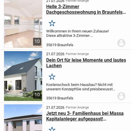
21.07.2026
Partner-Anzeige
Helle 3-Zimmer
Dachgeschosswohnung in Braunfels-
Stadt
Merken
Willkommen in Ihrem neuen Zuhause!
Diese attraktive 3-Zimmer-
Dachgeschosswohnung vereint
10
Gemütlichkeit, durchdachte
35619 Braunfels
Raumaufteilung und ein angenehmes
Wohnambiente.
Sie befindet sich im
21.07.2026
Partner-Anzeige
Dachgeschoss...
Dein Ort für leise Momente und lautes
Lachen
Merken
Kostenschock beim Hausbau? Nicht mit
unserem Konzept!
Sie sind preisbewusst
und legen Wert auf Transparenz &
10
Planbarkeit?
Herzlich Willkommen bei
35619 Braunfels
massa haus - Deutschlands Marktführer
für Ausbauhäus...
21.07.2026
Partner-Anzeige
Jetzt neu 3- Familienhaus bei Massa
Kapitalanleger aufgepasst!
Investieren Sie in die Zukunft!