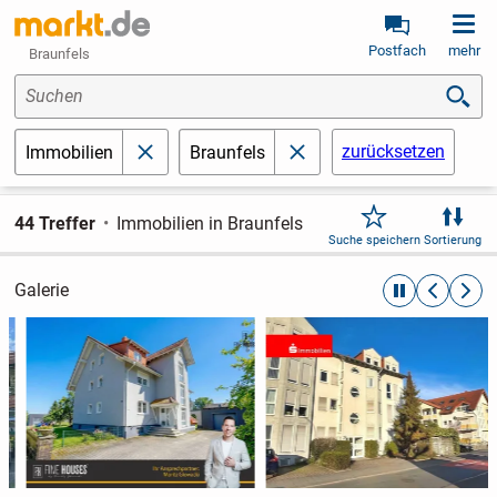
Postfach
mehr
Braunfels
Suchen
zurücksetzen
Immobilien
Braunfels
schließen
schließen
44 Treffer
Immobilien in Braunfels
Suche speichern
Sortierung
Galerie
automatische R
zurückblät
weite