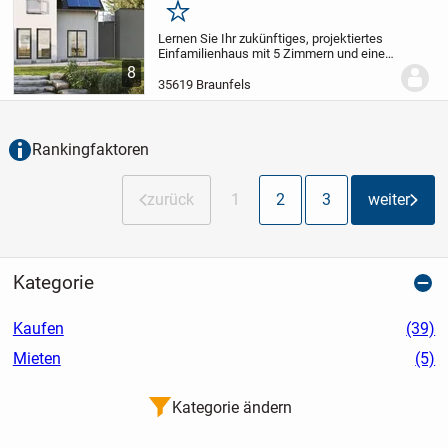
Merken
Lernen Sie Ihr zukünftiges, projektiertes
Einfamilienhaus mit 5 Zimmern und einer
Wohnfläche von 151,22 m² auf einem
8
großzügigen Grundstück von 588 m² in
35619 Braunfels
Braunfels kennen. Das zweistöckige
Haus...
Rankingfaktoren
zurück
1
2
3
weiter
Kategorie
Kaufen
(39)
Mieten
(5)
Kategorie ändern