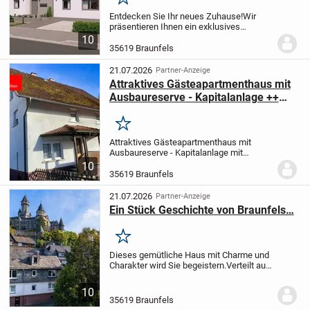
Merken
Entdecken Sie Ihr neues Zuhause!
Wir
präsentieren Ihnen ein exklusives
Dreifamilienhaus mit:
- Einer luxuriösen
10
Penthouse-Wohnung mit zwei Balkonen
35619 Braunfels
und traumhaftem Ausblick
- Einer
charmanten...
21.07.2026
Partner-Anzeige
Attraktives Gästeapartmenthaus mit
Ausbaureserve - Kapitalanlage ++
Braunfels-Philippstein ++
Merken
Attraktives Gästeapartmenthaus mit
Ausbaureserve - Kapitalanlage mit
Entwicklungspotenzial:
Dieses gepflegte
10
Gästeapartmenthaus vereint eine
35619 Braunfels
durchdachte Raumstruktur, moderne
Ausstattung und...
21.07.2026
Partner-Anzeige
Ein Stück Geschichte von Braunfels…
Merken
Dieses gemütliche Haus mit Charme und
Charakter wird Sie begeistern.
Verteilt auf
ca. 184m² Wohnfläche befinden sich in
diesem charakteristischem Wohnhaus
10
8,5 Zimmer, eine Küche und 2 Bäder.
Das...
35619 Braunfels