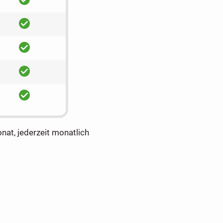
ja
ja
ja
ja
onat, jederzeit monatlich