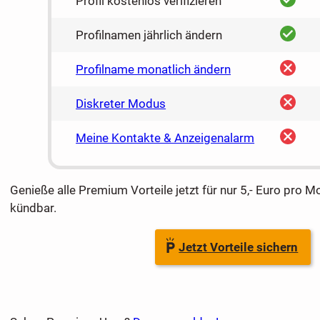
Profil kostenlos verifizieren
ja
Profilnamen jährlich ändern
nein
Profilname monatlich ändern
nein
Diskreter Modus
nein
Meine Kontakte & Anzeigenalarm
Genieße alle Premium Vorteile jetzt für nur 5,- Euro pro M
kündbar.
Jetzt Vorteile sichern