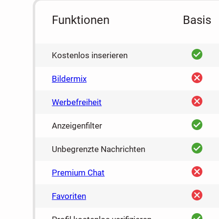
Funktionen
Basis
ja
Kostenlos inserieren
nein
Bildermix
nein
Werbefreiheit
ja
Anzeigenfilter
ja
Unbegrenzte Nachrichten
nein
Premium Chat
nein
Favoriten
ja