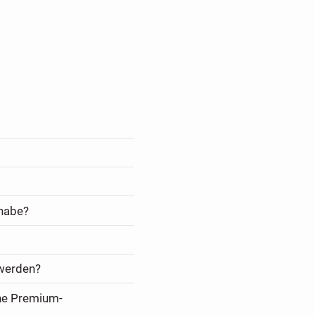
 habe?
 werden?
ine Premium-