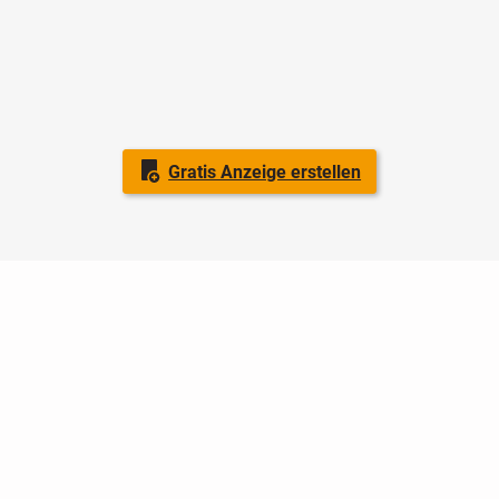
Gratis Anzeige erstellen
Nutzungsbedingungen
Datenschutz
Barrierefreiheit
Impressum
Kontakt
Hilfe
Sicherheit
Jugendschutz
Login
Konto löschen
Premium buchen
Abo kündigen
Ratgeber
Newsletter
Über uns
Jobs
Werbung
Facebook
Widget erstellen