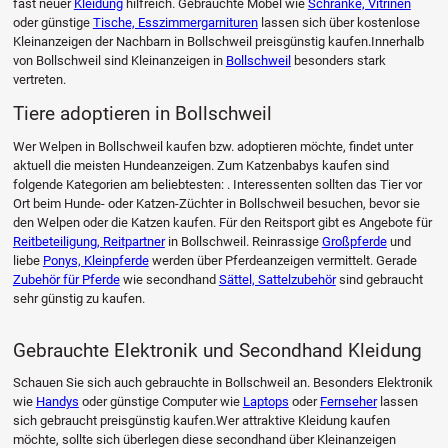
fast neuer
Kleidung
hilfreich. Gebrauchte Möbel wie
Schränke, Vitrinen
oder günstige
Tische, Esszimmergarnituren
lassen sich über kostenlose
Kleinanzeigen der Nachbarn in Bollschweil preisgünstig kaufen.Innerhalb
von Bollschweil sind Kleinanzeigen in
Bollschweil
besonders stark
vertreten.
Tiere adoptieren in Bollschweil
Wer Welpen in Bollschweil kaufen bzw. adoptieren möchte, findet unter
aktuell die meisten Hundeanzeigen. Zum Katzenbabys kaufen sind
folgende Kategorien am beliebtesten: . Interessenten sollten das Tier vor
Ort beim Hunde- oder Katzen-Züchter in Bollschweil besuchen, bevor sie
den Welpen oder die Katzen kaufen. Für den Reitsport gibt es Angebote für
Reitbeteiligung, Reitpartner
in Bollschweil. Reinrassige
Großpferde
und
liebe
Ponys, Kleinpferde
werden über Pferdeanzeigen vermittelt. Gerade
Zubehör für Pferde
wie secondhand
Sättel, Sattelzubehör
sind gebraucht
sehr günstig zu kaufen.
Gebrauchte Elektronik und Secondhand Kleidung
Schauen Sie sich auch gebrauchte in Bollschweil an. Besonders Elektronik
wie
Handys
oder günstige Computer wie
Laptops
oder
Fernseher
lassen
sich gebraucht preisgünstig kaufen.Wer attraktive Kleidung kaufen
möchte, sollte sich überlegen diese secondhand über Kleinanzeigen