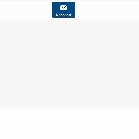
Nachricht
Nutzungsbedingungen
Datenschutz
Barrierefreiheit
Impressum
Kontakt
Hilfe
Sicherheit
Jugendschutz
Login
Konto löschen
Premium buchen
Abo kündigen