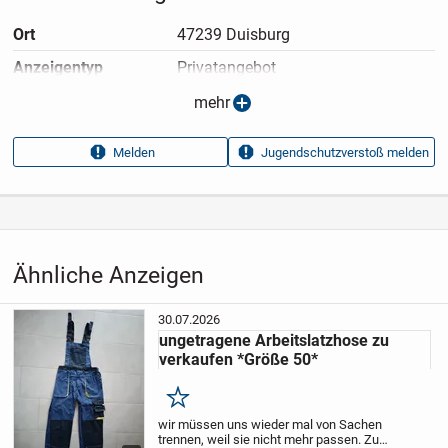
Ort
47239 Duisburg
Anzeigen­typ
Privatangebot
Anzeigen­datum
09.07.2026
mehr
Anzeigen­kennung
7856e631
Melden
Jugendschutzverstoß melden
Aufrufe dieser
122
Anzeige
Kategorie
Haus & Garten
›
Kleidung
›
Herrenkleidung
›
Herren-Hosen
Ähnliche Anzeigen
30.07.2026
ungetragene Arbeitslatzhose zu
verkaufen *Größe 50*
Merken
wir müssen uns wieder mal von Sachen
trennen, weil sie nicht mehr passen.
Zum