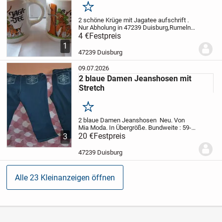
Merken
2 schöne Krüge mit Jagatee aufschrift .
Nur Abholung in 47239 Duisburg,Rumeln -
Kaldenhausen .Schauen Sie auch meine
4 €
Festpreis
anderen Artikel an .
1
47239 Duisburg
09.07.2026
2 blaue Damen Jeanshosen mit
Stretch
Merken
2 blaue Damen Jeanshosen Neu. Von
Mia Moda. In Übergröße. Bundweite : 59-
62 cm. Dehnbar. Gesamtlänge . 104 cm.
20 €
Festpreis
3
Schrittlänge: 71 cm .
Oberschenkelbreite : 37 cm
47239 Duisburg
.Knöchelbreite : 25 cm . Gesäßtasch...
Alle 23 Kleinanzeigen öffnen