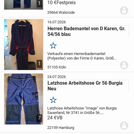
Verkauf steht hier eine
10 €
Festpreis
Arbeitslatzhose
1
für den Herren
in Größe 50.
Nie getragen.
Nur Abholung! KEIN Versand!...
29664 Walsrode
16.07.2026
Herren Bademantel von D Karen, Gr.
54/56 blau
Merken
Verkaufe einen Herrenbademantel
(Polyester) von der Firme D Karen, Größe
54/56
Noch nicht getragen.
Nur für
1
Selbstabholer.
51105 Köln
24.07.2026
Latzhose Arbeitshose Gr 56 Burgia
Neu
Merken
Latzhose Arbeitshose "Image" von Burgia
Sauerland, Nr 3741 in Größe 56 ,
Schrittlämge 83cm , Bundweite 60cm
24 €
VB
7
Material: 65% Polyester, 35% Baumwolle,
ca. 245 g/m2 , EN 144044 (Knieschutz)
22159 Hamburg
Leicht &...