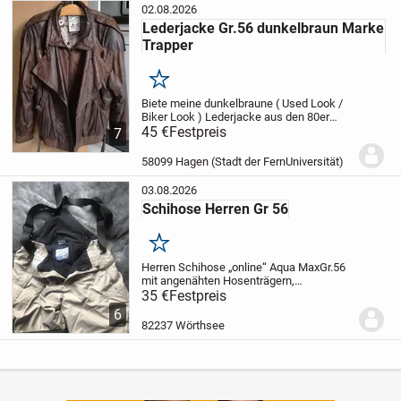
02.08.2026
Lederjacke Gr.56 dunkelbraun Marke
Trapper
Merken
Biete meine dunkelbraune ( Used Look /
Biker Look ) Lederjacke aus den 80er
Jahren an.
45 €
Festpreis
Passe ich leider seit Jahren
7
nicht mehr rein, jetzt gebe ich auf.
Marke:
Trapper
Größe: 56
Innenfutter:...
58099 Hagen (Stadt der FernUniversität)
03.08.2026
Schihose Herren Gr 56
Merken
Herren Schihose „online“ Aqua Max
Gr.56
mit angenähten Hosenträgern,
eingenähten Schuhüberziehern mit
35 €
Festpreis
Gummizug,,Thermohose;
Selten getragen;
6
gebraucht aber neuwertig !
Privatverkauf,
82237 Wörthsee
keine Gewährleist...