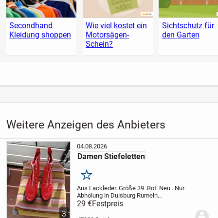
Secondhand
Wie viel kostet ein
Sichtschutz für
Kleidung shoppen
Motorsägen-
den Garten
Schein?
Weitere Anzeigen des Anbieters
04.08.2026
Damen Stiefeletten
Merken
Aus Lackleder. Größe 39 .Rot. Neu . Nur
Abholung in Duisburg Rumeln
Kaldenhausen Schauen sie auch meine
29 €
Festpreis
anderen Artikel an.
3