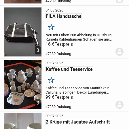
47239 Duisburg
04.08.2026
FILA Handtasche
Merken
Neu mit Etikett.Nur Abholung in Duisburg
Rumeln Kaldenhausen Schauen sie auch
meine anderen Artikel an.
16 €
Festpreis
3
47239 Duisburg
09.07.2026
Kaffee und Teeservice
Merken
Kaffee und Teeservice von Manufaktur
Calluna Bispingen. Dekor Lüneburger
Heide. Insgesamt 43 Teile.Nur Abholung
99 €
Festpreis
in 47239 Duisburg, Rumeln-
3
Kaldenhausen.
47239 Duisburg
09.07.2026
2 Krüge mit Jagatee Aufschrift