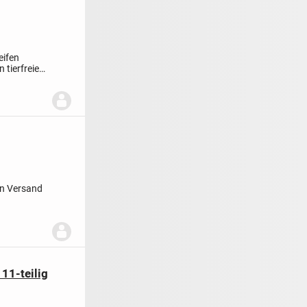
eifen
en
tierfreier
in Versand
11-teilig