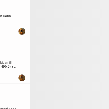
en
Kann
kidsmill
H96,5)
als
ustand
Kann