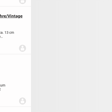
hre/Vintage
ca. 13 cm
e
 zum
t