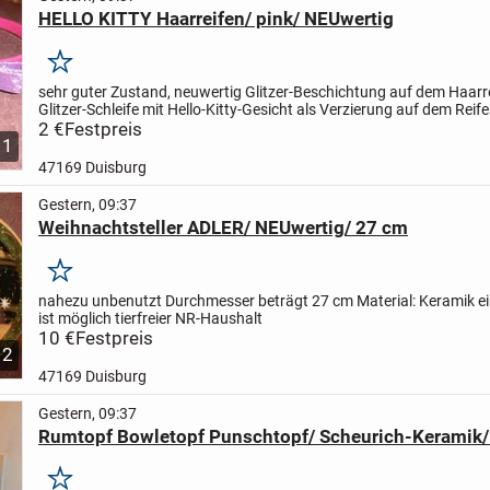
HELLO KITTY Haarreifen/ pink/ NEUwertig
Merken
sehr guter Zustand, neuwertig
Glitzer-Beschichtung auf dem Haarr
Glitzer-Schleife mit Hello-Kitty-Gesicht als Verzierung auf dem Reif
NR-Haushalt
2 €
Festpreis
1
47169 Duisburg
Gestern, 09:37
Weihnachtsteller ADLER/ NEUwertig/ 27 cm
Merken
nahezu unbenutzt
Durchmesser beträgt 27 cm
Material: Keramik
e
ist möglich
tierfreier NR-Haushalt
10 €
Festpreis
2
47169 Duisburg
Gestern, 09:37
Rumtopf Bowletopf Punschtopf/ Scheurich-Keramik/ 
Merken