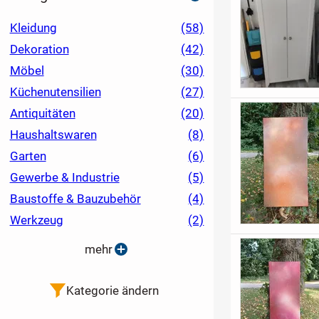
Kleidung
(58)
Dekoration
(42)
Möbel
(30)
Küchenutensilien
(27)
Antiquitäten
(20)
Haushaltswaren
(8)
Garten
(6)
Gewerbe & Industrie
(5)
Baustoffe & Bauzubehör
(4)
Werkzeug
(2)
mehr
Kategorie ändern