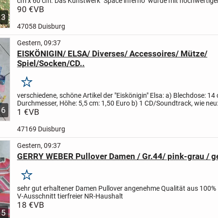
cm x 60 cm. Das Kunstwerk "Space inferno" wurde mit hochwertiger
gestaltet und mit mattem Klarlack versiegelt,...
90 €
VB
3
47058 Duisburg
Gestern, 09:37
EISKÖNIGIN/ ELSA/ Diverses/ Accessoires/ Mütze/
Spiel/Socken/CD..
Merken
verschiedene, schöne Artikel der "Eiskönigin" Elsa:
a) Blechdose: 14
Durchmesser, Höhe: 5,5 cm: 1,50 Euro
b) 1 CD/Soundtrack, wie neu:
6
Schreibmäppchen mit aufklappbaren Fächern...
1 €
VB
47169 Duisburg
Gestern, 09:37
GERRY WEBER Pullover Damen / Gr.44/ pink-grau / ge
Merken
sehr gut erhaltener Damen Pullover
angenehme Qualität aus 100%
V-Ausschnitt
tierfreier NR-Haushalt
18 €
VB
5