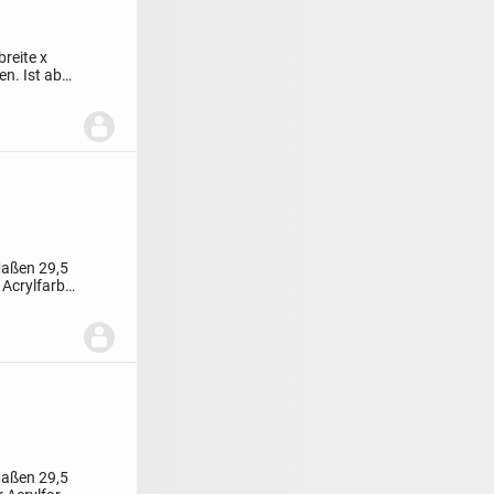
reite x
en.
Ist aber
Maßen 29,5
 Acrylfarbe
Maßen 29,5