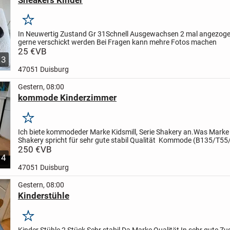
Merken
In Neuwertig Zustand
Gr 31
Schnell Ausgewachsen
2 mal angezog
gerne verschickt werden
Bei Fragen kann mehre Fotos machen
25 €
VB
3
47051 Duisburg
Gestern, 08:00
kommode Kinderzimmer
Merken
Ich biete kommode
der Marke Kidsmill, Serie Shakery an.
Was Marke 
Shakery spricht für sehr gute stabil Qualität
Kommode (B135/T55/
Wickeltisch.
250 €
VB
Kommode
sind in einem sehr...
4
47051 Duisburg
Gestern, 08:00
Kinderstühle
Merken
Kinder Stühle 2 Stück
Sehr stabil
Da Marke Qualität
In sehr gute Z