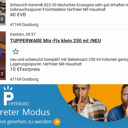
Scheurich-Keramik 822-30
deutsches Erzeugnis
sehr gut erhalten 
Gebrauchsspuren
Früchtedekor
tierfreier NR-Haushalt
40 €
VB
8
47169 Duisburg
Gestern, 09:37
TUPPERWARE Mix-Fix klein 250 ml /NEU
Merken
neu und unbenutzt
komplett mit Siebeinsatz
250 ml Volumen
gerin
Lagerungsspuren
tierfreier NR-Haushalt
10 €
Festpreis
3
47169 Duisburg