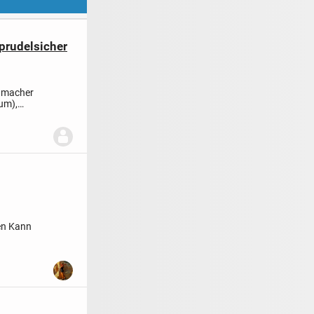
sprudelsicher
hmacher
um),
en
Kann