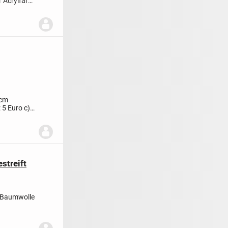
 Acrylfarbe
 cm
 5 Euro
c) 1
streift
 Baumwolle