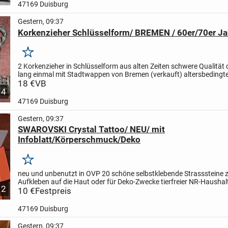
47169 Duisburg
Gestern, 09:37
Korkenzieher Schlüsselform/ BREMEN / 60er/70er Ja
Merken
2 Korkenzieher in Schlüsselform aus alten Zeiten
schwere Qualität
lang
einmal mit Stadtwappen von Bremen (verkauft)
altersbedingt
Gebrauchsspuren am Gewinde
18 €
VB
Preis pro Stück
...
4
47169 Duisburg
Gestern, 09:37
SWAROVSKI Crystal Tattoo/ NEU/ mit
Infoblatt/Körperschmuck/Deko
Merken
neu und unbenutzt in OVP
20 schöne selbstklebende Strasssteine
Aufkleben auf die Haut oder für Deko-Zwecke
tierfreier NR-Haushal
2
10 €
Festpreis
47169 Duisburg
Gestern, 09:37