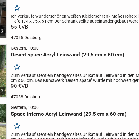
Merken
Ich verkaufe wunderschönen weißen Kleiderschrank
Maße
Höhe x b
Tiefe
174 x 75 x 51 cm
Der Schrank sollte auseinander gebaut werd
kein Hexenwerk.....................!!
55 €
VB
...
3
47055 Duisburg
Gestern, 10:00
Desert space Acryl Leinwand (29,5 cm x 60 cm)
Merken
Zum Verkauf steht ein handgemaltes Unikat auf Leinwand in den 
cm x 60 cm. Das Kunstwerk "Desert space" wurde mit hochwertiger
gestaltet und mit mattem Klarlack versiegelt, sodass...
90 €
VB
3
47058 Duisburg
Gestern, 10:00
Space inferno Acryl Leinwand (29,5 cm x 60 cm)
Merken
Zum Verkauf steht ein handgemaltes Unikat auf Leinwand in den 