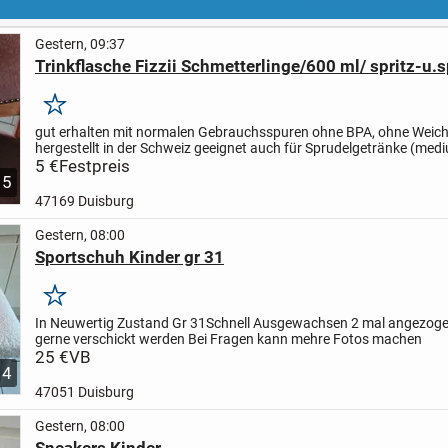
Gestern, 09:37
Trinkflasche Fizzii Schmetterlinge/600 ml/ spritz-u.
Merken
gut erhalten mit normalen Gebrauchsspuren
ohne BPA, ohne Weic
hergestellt in der Schweiz
geeignet auch für Sprudelgetränke (medi
auslaufsicher (25 Jahre Garantie v. Hersteller)...
5 €
Festpreis
5
47169 Duisburg
Gestern, 08:00
Sportschuh Kinder gr 31
Merken
In Neuwertig Zustand
Gr 31
Schnell Ausgewachsen
2 mal angezog
gerne verschickt werden
Bei Fragen kann mehre Fotos machen
25 €
VB
4
47051 Duisburg
Gestern, 08:00
Sneakers Kinder