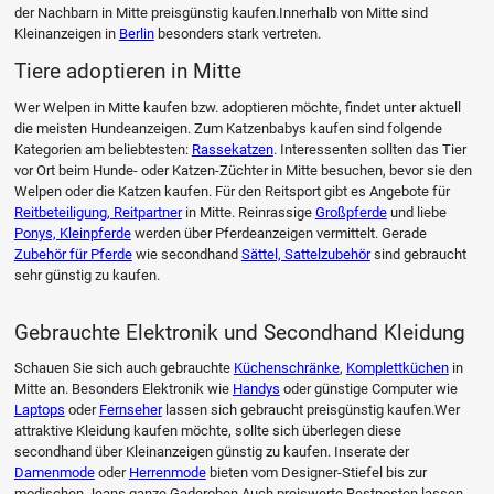
der Nachbarn in Mitte preisgünstig kaufen.Innerhalb von Mitte sind
Kleinanzeigen in
Berlin
besonders stark vertreten.
Tiere adoptieren in Mitte
Wer Welpen in Mitte kaufen bzw. adoptieren möchte, findet unter aktuell
die meisten Hundeanzeigen. Zum Katzenbabys kaufen sind folgende
Kategorien am beliebtesten:
Rassekatzen
. Interessenten sollten das Tier
vor Ort beim Hunde- oder Katzen-Züchter in Mitte besuchen, bevor sie den
Welpen oder die Katzen kaufen. Für den Reitsport gibt es Angebote für
Reitbeteiligung, Reitpartner
in Mitte. Reinrassige
Großpferde
und liebe
Ponys, Kleinpferde
werden über Pferdeanzeigen vermittelt. Gerade
Zubehör für Pferde
wie secondhand
Sättel, Sattelzubehör
sind gebraucht
sehr günstig zu kaufen.
Gebrauchte Elektronik und Secondhand Kleidung
Schauen Sie sich auch gebrauchte
Küchenschränke
,
Komplettküchen
in
Mitte an. Besonders Elektronik wie
Handys
oder günstige Computer wie
Laptops
oder
Fernseher
lassen sich gebraucht preisgünstig kaufen.Wer
attraktive Kleidung kaufen möchte, sollte sich überlegen diese
secondhand über Kleinanzeigen günstig zu kaufen. Inserate der
Damenmode
oder
Herrenmode
bieten vom Designer-Stiefel bis zur
modischen Jeans ganze Gaderoben.Auch preiswerte Restposten lassen