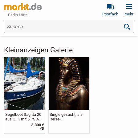
Postfach
mehr
Berlin Mitte
Suchen
Kleinanzeigen Galerie
Segelboot Sagitta 20
Single gesucht, als
aus GFK mit 6 PS AB-
Reise-
Motor in gutem
Urlaubsbegleitung im
3.800 €
Zustand
September
VB