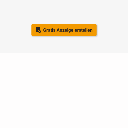
Gratis Anzeige erstellen
Nutzungsbedingungen
Datenschutz
Barrierefreiheit
Impressum
Kontakt
Hilfe
Sicherheit
Jugendschutz
Login
Konto löschen
Premium buchen
Abo kündigen
Ratgeber
Newsletter
Über uns
Jobs
Werbung
Facebook
Widget erstellen
markt.de
ist ein Angebot von © markt.de GmbH & Co. KG - Dein
Portal für kostenlose Kleinanzeigen aus Deutschland.