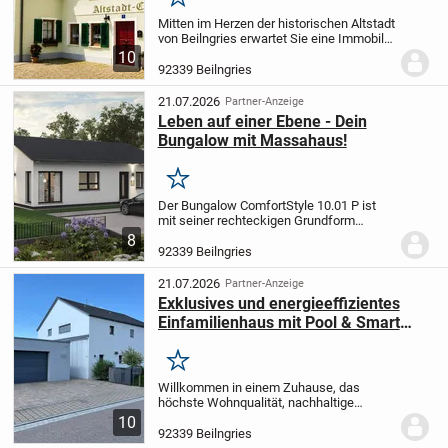
Merken
Mitten im Herzen der historischen Altstadt
von Beilngries erwartet Sie eine Immobilie
mit Geschichte, Charakter und
10
außergewöhnlichem Potenzial. Das
92339 Beilngries
freistehende Wohn- und Geschäftshaus,
vielen noch...
21.07.2026
Partner-Anzeige
Leben auf einer Ebene - Dein
Bungalow mit Massahaus!
Merken
Der Bungalow ComfortStyle 10.01 P ist
mit seiner rechteckigen Grundform
praktisch aufgestellt. So bietet das Haus
8
auf 103 m² viele Möglichkeiten, der
92339 Beilngries
eigenen Kreativität freien Lauf zu lassen.
Selbst...
21.07.2026
Partner-Anzeige
Exklusives und energieeffizientes
Einfamilienhaus mit Pool & Smart
Home
Merken
Willkommen in einem Zuhause, das
höchste Wohnqualität, nachhaltige
Bauweise und modernste Technik auf
10
beeindruckende Weise miteinander
92339 Beilngries
verbindet. Dieses im Jahr 2018 errichtete