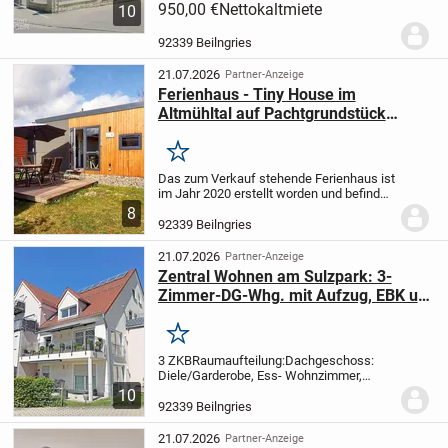
verkörpern auch eine besondere
950,00 €
Nettokaltmiete
10
Wohnkultur. Wer in einem sanierten
Altbau wohnt, genießt die historische
92339 Beilngries
Architektur und die...
21.07.2026
Partner-Anzeige
Ferienhaus - Tiny House im
Altmühltal auf Pachtgrundstück
zwischen Ingolstadt und Neumarkt
Merken
Das zum Verkauf stehende Ferienhaus ist
im Jahr 2020 erstellt worden und befindet
sich auf einem Pachtgrundstück in einem
8
ca. 3 ha grossen Naturpark. Der idyllisch
92339 Beilngries
gelegene Ferienpark ist vom...
21.07.2026
Partner-Anzeige
Zentral Wohnen am Sulzpark: 3-
Zimmer-DG-Whg. mit Aufzug, EBK u.
TG-Stellplatz in sonniger Lage
Merken
3 ZKB
Raumaufteilung:
Dachgeschoss:
Diele/Garderobe, Ess- Wohnzimmer,
offene Küche mit EBK, Abstellraum, große
10
Westbalkon, Schlafzimmer,
92339 Beilngries
Kinderzimmer, Bad: Wanne, Dusche, WC,
Waschbecken, Handtuchheiz...
21.07.2026
Partner-Anzeige