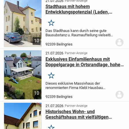
21.07.2026
Partner-Anzeige
Stadthaus mit hohem
Entwicklungspotenzial (Laden,
Wohnung und 3 Garagen) in
Zentrumslage
Merken
Das Stadthaus kann durch seine gute
Bausubstanz u. Raumaufteilung vielseitig
genutzt, erweitert sowie modernisiert
10
werden.
Raumaufteilung:
Erdgeschoß (89,9
92339 Beilngries
m²): Laden mit separatem Eingang,
Büro,...
21.07.2026
Partner-Anzeige
Exklusives Einfamilienhaus mit
Doppelgarage in Ortsrandlage, hoher
Bauqualität sowie modernem
Wohnkomfort
Merken
Dieses exklusive Massivhaus der
renommierten Firma Klebl Hausbau
GmbH vereint erstklassige Bauqualität
10
mit modernem Wohnkomfort. Die sehr
92339 Beilngries
hochwertige Ausstattung und eine perfekt
durchdachte...
21.07.2026
Partner-Anzeige
Historisches Wohn- und
Geschäftshaus mit vielfältigen
Nutzungsmöglichkeiten in bester
Altstadtlage