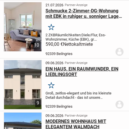
Einfamilienhaus in...
21.07.2026
Partner-Anzeige
Schmucke 2-Zimmer-DG-Wohnung
mit EBK in ruhiger u. sonniger Lage
von Beilngries
Merken
2 ZKB
Räumlichkeiten:
Diele/Flur, Ess-
Wohnzimmer, Küche (EBK), gr.
Südwestbalkon, Schlafzimmer,
590,00 €
Nettokaltmiete
Bad:
10
Eckwanne, Dusche, WC, Waschbecken,
Handtuchheizkörper
Sonstiges: Kfz-
92339 Beilngries
Stellplatz, Kellerraum,...
09.06.2026
Partner-Anzeige
EIN HAUS, EIN RAUMWUNDER, EIN
LIEBLINGSORT
Merken
Groß, zeitlos-elegant und bis ins kleinste
Detail durchdacht - das ist unsere
Stadtvilla 16. Auf einer Fläche von mehr
9
als 180 m2, verteilt auf zwei Ebenen, ist
92339 Beilngries
ausreichend Platz zum Leben, Arbeiten...
09.06.2026
Partner-Anzeige
MODERNES WOHNHAUS MIT
ELEGANTEM WALMDACH