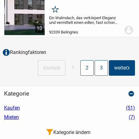
Merken
Ein Walmdach, das verkörpert Eleganz
und vermittelt einen edlen, fast schon
herrschaftlichen Eindruck. So auch bei
10
unserer Stadtvilla 10 mit Walmdach. Das
92339 Beilngries
große Plus: Dank dieser Dachform gibt es
im...
Rankingfaktoren
zurück
1
2
3
weiter
Kategorie
Kaufen
(51)
Mieten
(7)
Kategorie ändern