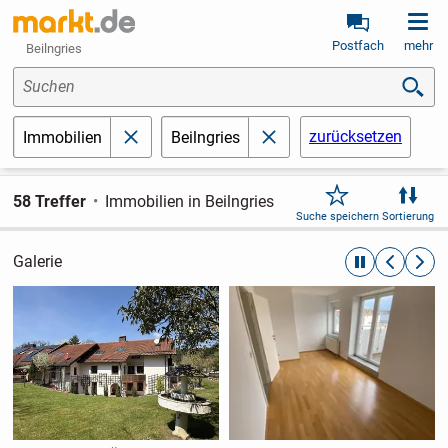
Postfach
mehr
Beilngries
Suchen
zurücksetzen
Immobilien
Beilngries
schließen
schließen
58 Treffer
Immobilien in Beilngries
Suche speichern
Sortierung
Galerie
automatische R
zurückblät
weite