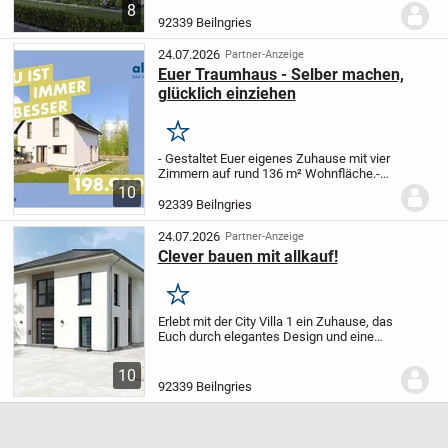
sich gerne im Freien aufhalten - und auf
8
den rund 138 m² Nettogrundfläche zudem
92339 Beilngries
noch genügend Optionen für
individuelles...
24.07.2026
Partner-Anzeige
Euer Traumhaus - Selber machen,
glücklich einziehen
Merken
- Gestaltet Euer eigenes Zuhause mit vier
Zimmern auf rund 136 m² Wohnfläche.
-
Zwei Etagen bieten Euch Raum für drei
10
Schlafzimmer, ein modernes Bad und ein
92339 Beilngries
separates Gäste-WC - perfekt für
Familien...
24.07.2026
Partner-Anzeige
Clever bauen mit allkauf!
Merken
Erlebt mit der City Villa 1 ein Zuhause, das
Euch durch elegantes Design und eine
clevere Raumaufteilung überzeugt. Im
großzügigen Wohn- und Essbereich könnt
10
Ihr gemeinsam entspannen, miteinander...
92339 Beilngries