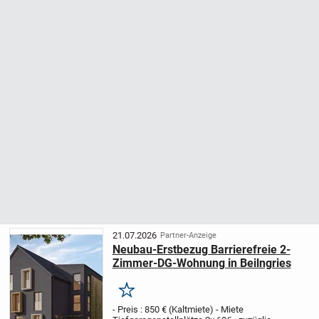
21.07.2026
Partner-Anzeige
Neubau-Erstbezug Barrierefreie 2-
Zimmer-DG-Wohnung in Beilngries
Merken
- Preis : 850 € (Kaltmiete) - Miete