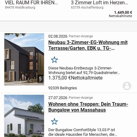
VIEL RAUM FÜR IHREN
3 Zimmer Loft im Herzen
WOHNTRAUM
von Aschaffenburg Zentrum
84478 Waldkraiburg
63739 Aschaffenburg
1.449,00 €
mit 3 Kaltmieten Gratis +
Nettokaltmiete
500€ Gutschein
02.08.2026
Partner-Anzeige
Neubau 3-Zimmer-EG-Wohnung mit
Terrasse/Garten, EBK u. TG-
Stellplätze (in Kaltmiete enthalten)
Merken
Diese Neubau-Erstbezugs 3-Zimmer-
Wohnung bietet auf 92,79 Quadratmetern
viel Platz für den individuellen Bedarf. Die
1.375,00 €
Nettokaltmiete
5
Wohnung befindet sich im Erdgeschoss
eines 6-Parteien-Hauses und überzeugt
92339 Beilngries
durch...
27.07.2026
Partner-Anzeige
Wohnen ohne Treppen: Dein Traum-
Bungalow von Massahaus
Merken
Der Bungalow ComfortStyle 13.03 P ist
die ideale Hausidee für Menschen, die