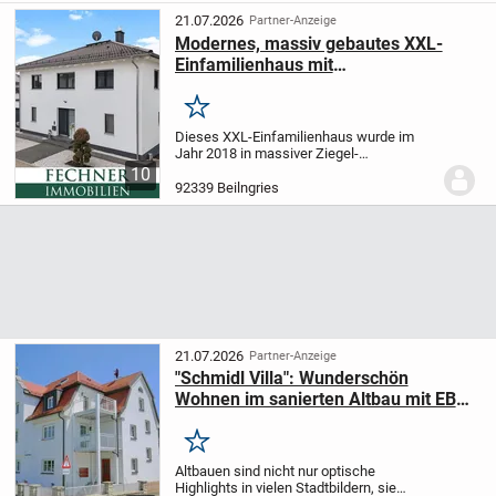
21.07.2026
Partner-Anzeige
Modernes, massiv gebautes XXL-
Einfamilienhaus mit
Einliegerwohnung, drei Bädern,
Doppelgarage u.v.m.
Merken
Dieses XXL-Einfamilienhaus wurde im
Jahr 2018 in massiver Ziegel-
Massivbauweise errichtet. Dank eines
10
42,5cm starken Außenmauerwerks
92339 Beilngries
erreicht das Haus die
Energieeffizienzklasse A. Mit einer
reinen...
21.07.2026
Partner-Anzeige
"Schmidl Villa": Wunderschön
Wohnen im sanierten Altbau mit EBk
u. Carport in zentraler Lage am
Sulzpark
Merken
Altbauen sind nicht nur optische
Highlights in vielen Stadtbildern, sie