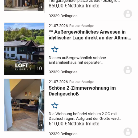
Tiefgaragenstellplätze 2x 60€ - zuzüglich
Nebenkosten (abhängig vom individuellen
850,00 €
Nettokaltmiete
5
Verbrauch) verfügbar ab 15.09.2026
Kaution: 3x Monatsmiete kalt Lage Die
92339 Beilngries
Wohnung...
21.07.2026
Partner-Anzeige
** Außergewöhnliches Anwesen in
idyllischer Lage direkt an der Altmühl
**
Merken
Dieses außergewöhnlich schöne
Einfamilienhaus mit separater
Einliegerwohnung befindet sich im
10
idyllischen Ortsteil Kottingwörth bei
92339 Beilngries
Beilngries - in traumhafter Lage direkt an
der Altmühl und nur etwa...
21.07.2026
Partner-Anzeige
Schöne 2-Zimmerwohnung im
Dachgeschoß
Merken
Die Wohnung befindet sich im 2.OG mit
Dachschrägen. Aufgrund der Größe wird
die Wohnung nur an eine Person
610,00 €
Nettokaltmiete
5
vermietet.
92339 Beilngries