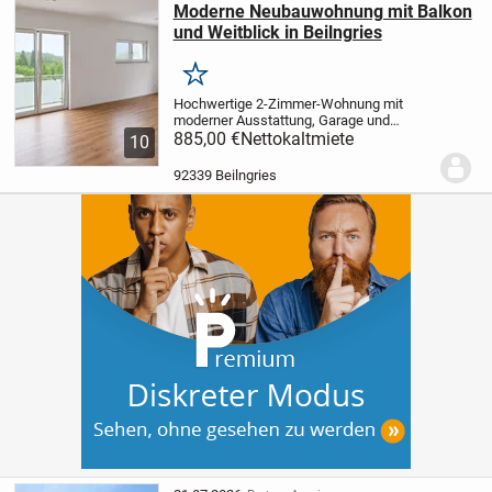
Moderne Neubauwohnung mit Balkon
und Weitblick in Beilngries
Merken
Hochwertige 2-Zimmer-Wohnung mit
moderner Ausstattung, Garage und
naturnaher Wohnlage im beliebten
885,00 €
Nettokaltmiete
10
Altmühltal.
Modernes Wohnen in ruhiger
Lage von Beilngries - diese hochwertige
92339 Beilngries
2-Zimmer-Wohnung...