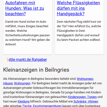
Autofahren mit
Welche Flüssigkeiten
Hunden: Was ist zu
dürfen mit ins
beachten?
Handgepäck?
Damit ein Hund sicher im Auto
Dein nächster Flug steht kurz vor
mitfährt, muss Einiges beachtet
der Tür? Hier erfährst Du, welche
werden. Welche
Flüssigkeiten in Dein
Sicherheitsvorkehrungen passen
Handgepäck dürfen und worauf
zu welchem Hund? Wir geben die
Du beim Packen achten solltest.
Antwort.
Alle markt.de Ratgeber
Kleinanzeigen in Beilngries
Als Kleinanzeigen in Beilngries besonders beliebt sind:
Wohnungen
,
Häuser
,
Wohnungen
. Für Beilngries bietet markt.de Anzeigen jeder Art von
Autoanzeigen privater Gebrauchtwagen bis Immobilienanzeigen für
günstige Wohnungen in Beilngries. Gerade für junge Familien mit Kindern
sind kostenlose Kleinanzeigen von gebrauchten
Kinderwagen, Tragen
und
fast neuer
Kleidung
hilfreich. Gebrauchte Möbel wie
Schränke, Vitrinen
oder günstige
Tische, Esszimmergarnituren
lassen sich über kostenlose