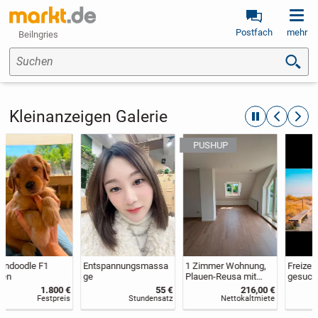
Postfach
mehr
Beilngries
Suchen
Kleinanzeigen Galerie
automatische R
zurückblät
weite
Entspannungsmassa
1 Zimmer Wohnung,
Freizeitpartnerin
ge
Plauen-Reusa mit
gesucht
Südbalkon von privat
55 €
216,00 €
Stundensatz
Nettokaltmiete