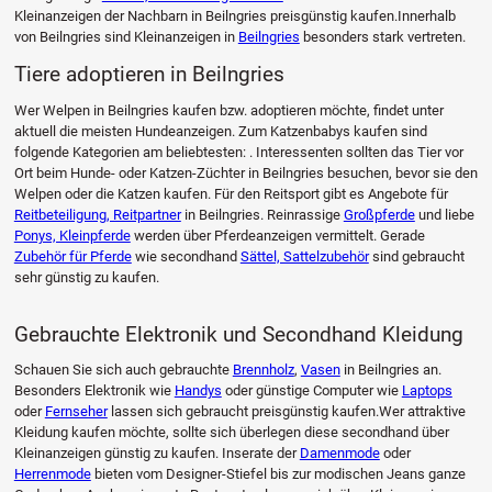
Kleinanzeigen der Nachbarn in Beilngries preisgünstig kaufen.Innerhalb
von Beilngries sind Kleinanzeigen in
Beilngries
besonders stark vertreten.
Tiere adoptieren in Beilngries
Wer Welpen in Beilngries kaufen bzw. adoptieren möchte, findet unter
aktuell die meisten Hundeanzeigen. Zum Katzenbabys kaufen sind
folgende Kategorien am beliebtesten: . Interessenten sollten das Tier vor
Ort beim Hunde- oder Katzen-Züchter in Beilngries besuchen, bevor sie den
Welpen oder die Katzen kaufen. Für den Reitsport gibt es Angebote für
Reitbeteiligung, Reitpartner
in Beilngries. Reinrassige
Großpferde
und liebe
Ponys, Kleinpferde
werden über Pferdeanzeigen vermittelt. Gerade
Zubehör für Pferde
wie secondhand
Sättel, Sattelzubehör
sind gebraucht
sehr günstig zu kaufen.
Gebrauchte Elektronik und Secondhand Kleidung
Schauen Sie sich auch gebrauchte
Brennholz
,
Vasen
in Beilngries an.
Besonders Elektronik wie
Handys
oder günstige Computer wie
Laptops
oder
Fernseher
lassen sich gebraucht preisgünstig kaufen.Wer attraktive
Kleidung kaufen möchte, sollte sich überlegen diese secondhand über
Kleinanzeigen günstig zu kaufen. Inserate der
Damenmode
oder
Herrenmode
bieten vom Designer-Stiefel bis zur modischen Jeans ganze