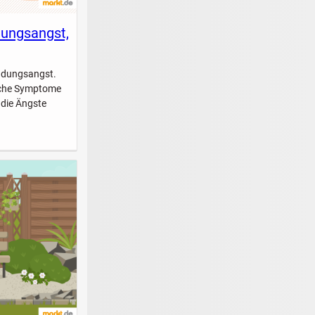
dungsangst,
indungsangst.
elche Symptome
 die Ängste