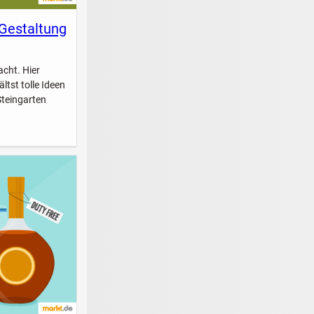
 Gestaltung
acht. Hier
ltst tolle Ideen
Steingarten