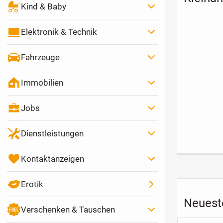
Kind & Baby
Elektronik & Technik
Fahrzeuge
Immobilien
Freizeitpartnerin
Entspannung
Yorkshire Te
gesucht
durch
welpen
Jobs
Traditionelle
60 €
1
Chinesische
Stundensatz
Fe
Massage
Dienstleistungen
Kontaktanzeigen
Erotik
Neueste
Verschenken & Tauschen