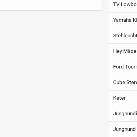
TV Lowboa
Yamaha Kl
Stehleuch
Hey Mäde
Cube Ster
Kater
Junghündi
Junghund 