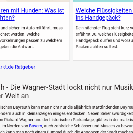
ren mit Hunden: Was ist
Welche Flüssigkeiten
hten?
ins Handgepäck?
Hund sicher im Auto mitfährt, muss
Dein nächster Flug steht kurz vo
achtet werden. Welche
erfährst Du, welche Flüssigkeite
svorkehrungen passen zu welchem
Handgepäck dürfen und worau
geben die Antwort.
Packen achten solltest.
arkt.de Ratgeber
h - Die Wagner-Stadt lockt nicht nur Musi
er Welt an
ischen Bayreuth kann man nicht nur die alljährlich stattfindenden Bayreu
ndern auch in Kleinanzeigen einiges entdecken. Neben Sehenswürdigkeite
n Richard Wagner und der historischen Parkanlage, gibt es in der maleris
, im Norden von
Bayern
, auch zahlreiche Schlösser und Museen zu bewu
ch kann man noch einem Bummel durch die Annoncen der Stadt machen 