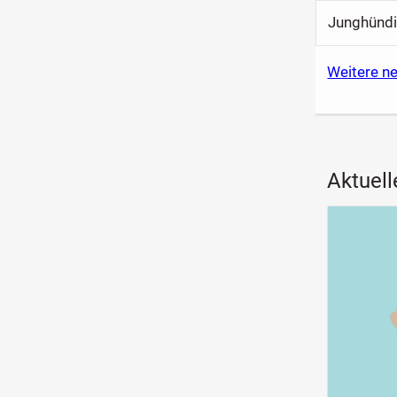
Junghündi
Weitere n
Aktuell