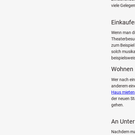
viele Gelege
Einkaufe
Wenn man die
Theaterbesuc
zum Beispie
solch musika
beispielsweis
Wohnen 
Wer nach ein
anderem ei
Haus mieten
der neuen St
gehen.
An Unter
Nachdem man