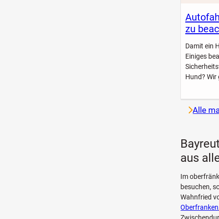
Autofah
zu beac
Damit ein 
Einiges be
Sicherheit
Hund? Wir 
Alle m
Bayreut
aus all
Im oberfränk
besuchen, so
Wahnfried vo
Oberfranken
Zwischendur