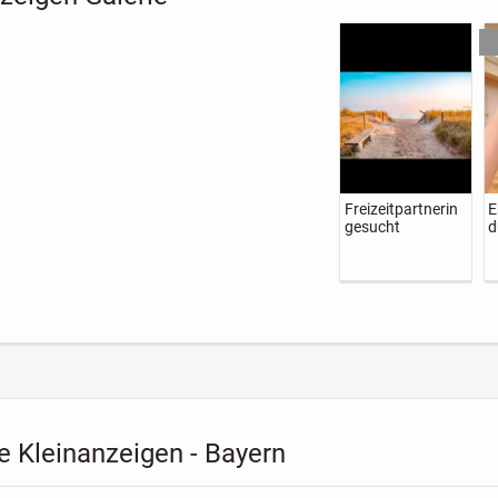
rriet
Suche für Nala
Haus auf Finca
Goldendoodle F1
liebevolle
mit Reitplatz in
Welpen
Herrchen
Andalusien zu
.500 €
100 €
995,00 €
1.800 €
vermieten
stpreis
VB
Nettokaltmiete
Festpreis
 Kleinanzeigen - Bayern