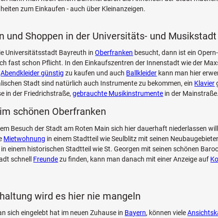
nheiten zum Einkaufen - auch über Kleinanzeigen.
n und Shoppen in der Universitäts- und Musikstadt
 Universitätsstadt Bayreuth in
Oberfranken
besucht, dann ist ein Opern
h fast schon Pflicht. In den Einkaufszentren der Innenstadt wie der Max
l
Abendkleider günstig
zu kaufen und auch
Ballkleider
kann man hier erwer
lischen Stadt sind natürlich auch Instrumente zu bekommen, ein
Klavier
g
e in der Friedrichstraße,
gebrauchte Musikinstrumente
in der Mainstraße
im schönen Oberfranken
em Besuch der Stadt am Roten Main sich hier dauerhaft niederlassen will
ne
Mietwohnung
in einem Stadtteil wie Seulblitz mit seinen Neubaugebiete
in einem historischen Stadtteil wie St. Georgen mit seinen schönen Bar
adt schnell
Freunde
zu finden, kann man danach mit einer Anzeige auf
Ko
haltung wird es hier nie mangeln
 sich eingelebt hat im neuen Zuhause in
Bayern
, können viele
Ansichtsk