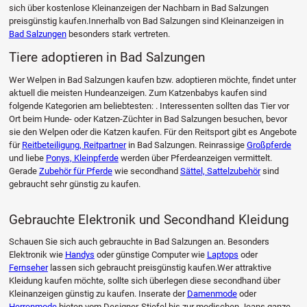
sich über kostenlose Kleinanzeigen der Nachbarn in Bad Salzungen
preisgünstig kaufen.Innerhalb von Bad Salzungen sind Kleinanzeigen in
Bad Salzungen
besonders stark vertreten.
Tiere adoptieren in Bad Salzungen
Wer Welpen in Bad Salzungen kaufen bzw. adoptieren möchte, findet unter
aktuell die meisten Hundeanzeigen. Zum Katzenbabys kaufen sind
folgende Kategorien am beliebtesten: . Interessenten sollten das Tier vor
Ort beim Hunde- oder Katzen-Züchter in Bad Salzungen besuchen, bevor
sie den Welpen oder die Katzen kaufen. Für den Reitsport gibt es Angebote
für
Reitbeteiligung, Reitpartner
in Bad Salzungen. Reinrassige
Großpferde
und liebe
Ponys, Kleinpferde
werden über Pferdeanzeigen vermittelt.
Gerade
Zubehör für Pferde
wie secondhand
Sättel, Sattelzubehör
sind
gebraucht sehr günstig zu kaufen.
Gebrauchte Elektronik und Secondhand Kleidung
Schauen Sie sich auch gebrauchte in Bad Salzungen an. Besonders
Elektronik wie
Handys
oder günstige Computer wie
Laptops
oder
Fernseher
lassen sich gebraucht preisgünstig kaufen.Wer attraktive
Kleidung kaufen möchte, sollte sich überlegen diese secondhand über
Kleinanzeigen günstig zu kaufen. Inserate der
Damenmode
oder
Herrenmode
bieten vom Designer-Stiefel bis zur modischen Jeans ganze