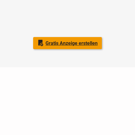
Gratis Anzeige erstellen
Nutzungsbedingungen
Datenschutz
Barrierefreiheit
Impressum
Kontakt
Hilfe
Sicherheit
Jugendschutz
Login
Konto löschen
Premium buchen
Abo kündigen
Ratgeber
Newsletter
Über uns
Jobs
Werbung
Facebook
Widget erstellen