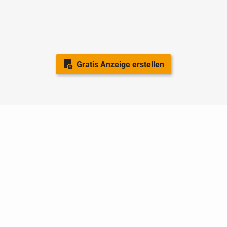
Gratis Anzeige erstellen
Nutzungsbedingungen
Datenschutz
Barrierefreiheit
Impressum
Kontakt
Hilfe
Sicherheit
Jugendschutz
Login
Konto löschen
Premium buchen
Abo kündigen
Ratgeber
Newsletter
Über uns
Jobs
Werbung
Facebook
Widget erstellen
markt.de
ist ein Angebot von © markt.de GmbH & Co. KG - Dein