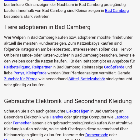
kostenlose Kleinanzeigen der Nachbarn in Bad Camberg preisgünstig
kaufen.Innerhalb von Bad Camberg sind Kleinanzeigen in
Bad Camberg
besonders stark vertreten.
Tiere adoptieren in Bad Camberg
Wer Welpen in Bad Camberg kaufen bzw. adoptieren möchte, findet unter
aktuell die meisten Hundeanzeigen. Zum Katzenbabys kaufen sind
folgende Kategorien am beliebtesten: . Interessenten sollten das Tier vor
Ort beim Hunde- oder Katzen-Züchter in Bad Camberg besuchen, bevor sie
den Welpen oder die Katzen kaufen. Für den Reitsport gibt es Angebote für
Reitbeteiligung, Reitpartner
in Bad Camberg. Reinrassige
Großpferde
und
liebe
Ponys, Kleinpferde
werden über Pferdeanzeigen vermittelt. Gerade
Zubehör für Pferde
wie secondhand
Sättel, Sattelzubehör
sind gebraucht
sehr günstig zu kaufen.
Gebrauchte Elektronik und Secondhand Kleidung
Schauen Sie sich auch gebrauchte
Elektrosägen
in Bad Camberg an.
Besonders Elektronik wie
Handys
oder günstige Computer wie
Laptops
oder
Fernseher
lassen sich gebraucht preisgünstig kaufen.Wer attraktive
Kleidung kaufen möchte, sollte sich überlegen diese secondhand über
Kleinanzeigen günstig zu kaufen. Inserate der
Damenmode
oder