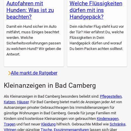
Autofahren mit
Welche Flüssigkeiten
Hunden: Was ist zu
dürfen mit ins
beachten?
Handgepäck?
Damit ein Hund sicher im Auto
Dein nächster Flug steht kurz vor
mitfährt, muss Einiges beachtet
der Tür? Hier erfährst Du, welche
werden. Welche
Flüssigkeiten in Dein
Sicherheitsvorkehrungen passen
Handgepäck dürfen und worauf
zu welchem Hund? Wir geben die
Du beim Packen achten solltest.
Antwort.
Alle markt.de Ratgeber
Kleinanzeigen in Bad Camberg
Als Kleinanzeigen in Bad Camberg besonders beliebt sind:
Pflegestellen
,
Katzen
,
Häuser
. Für Bad Camberg bietet markt.de Anzeigen jeder Art von
Autoanzeigen privater Gebrauchtwagen bis Immobilienanzeigen für
günstige Wohnungen in Bad Camberg. Gerade für junge Familien mit
Kindern sind kostenlose Kleinanzeigen von gebrauchten
Kinderwagen,
Tragen
und fast neuer
Kleidung
hilfreich. Gebrauchte Möbel wie
Schränke,
Vitrinen
oder günstige
Tische, Esszimmergarnituren
lassen sich über