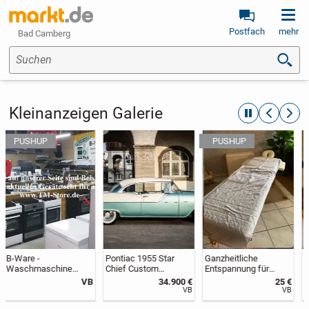
Postfach
mehr
Bad Camberg
Suchen
Kleinanzeigen Galerie
automatische R
zurückblät
weite
Pontiac 1955 Star
Ganzheitliche
Oriental-- Chinesische
Chief Custom
Entspannung für
Massage
Catalina - Oldtimer /
Körper und Geist
34.900 €
25 €
50 €
US Cars
privater und mobiler
VB
VB
Stundensatz
Wellness-Service zu