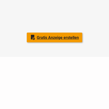
Gratis Anzeige erstellen
Nutzungsbedingungen
Datenschutz
Barrierefreiheit
Impressum
Kontakt
Hilfe
Sicherheit
Jugendschutz
Login
Konto löschen
Premium buchen
Abo kündigen
Ratgeber
Newsletter
Über uns
Jobs
Werbung
Facebook
Widget erstellen