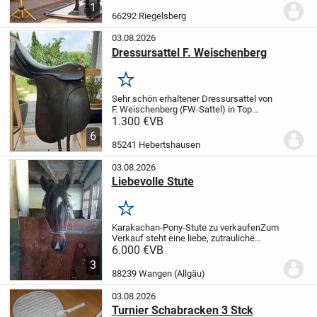
2 Pferde 20,00 € pro Pferd
1
66292 Riegelsberg
03.08.2026
Dressursattel F. Weischenberg
Merken
Sehr schön erhaltener Dressursattel von
F. Weischenberg (FW-Sattel) in Top
Zustand. Der Sattel wurde 1 1/2 Jahre
1.300 €
VB
benutzt und weißt keine Defekte auf. Das
6
zeigen auch die Fotos. Sitzfläche 17"
85241 Hebertshausen
und...
03.08.2026
Liebevolle Stute
Merken
Karakachan-Pony-Stute zu verkaufen
Zum
Verkauf steht eine liebe, zutrauliche
Karakachan-Pony-Stute, geboren am
6.000 €
VB
12.08.2017, mit einem Stockmaß von 146
3
cm und brauner Fellfarbe.
Die Stute ist
88239 Wangen (Allgäu)
freizeitmä...
03.08.2026
Turnier Schabracken 3 Stck