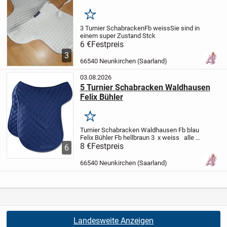
Merken
3 Turnier Schabracken
Fb weiss
Sie sind in
einem super Zustand
Stck
6 €
Festpreis
3
66540 Neunkirchen (Saarland)
03.08.2026
5 Turnier Schabracken Waldhausen
Felix Bühler
Merken
Turnier Schabracken
Waldhausen
Fb blau
Felix Bühler
Fb hellbraun
3 x weiss
alle
in gutem wenig benutzten Zustand
8 €
Festpreis
Stck
6
66540 Neunkirchen (Saarland)
Landesweite Anzeigen