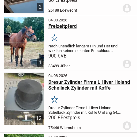
60 €
Festpreis
zum Heubedampfer, Getränkekisten kühl
2
halten ect. Hält alles trocken und
26188 Edewecht
sauber.
Pre...
04.08.2026
Freizeitpferd
Merken
Nach unendlich langem Hin und Her und
wirklich keinem leichten Entschluss
suche ich schweren Herzens ein neues
900 €
VB
Zuhause für meinen wundervollen
1
Wallach (13 Jahre, ca. 1,78 m).
Er
38489 Jübar
bedeutet mir...
04.08.2026
Dresur Zylinder Firma L Hiver Holand
Schellack Zylinder mit Koffe
Merken
Dresur Zylinder Firma L Hiver Holand
Schellack Zylinder mit Koffe
Umfang 54,5
cm
200 €
schon älter,aber neuwertiger
Festpreis
12
Schellack Zylinder
formstabil
Top
Zustand
Neupreis 1,500 DM
nur Abholung
75446 Wiernsheim
Dresur...