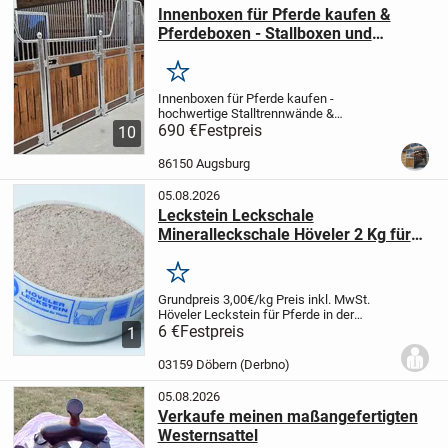
Innenboxen für Pferde kaufen &
Pferdeboxen - Stallboxen und
Trennwände
Merken
Innenboxen für Pferde kaufen -
hochwertige Stalltrennwände &
Boxensysteme vom Hersteller
690 €
Festpreis
🐎
10
Hochwertige Innenboxen für Pferde und
stabile Trennwände für moderne
86150 Augsburg
Pferdeställe
Unsere Innenboxen für...
05.08.2026
Leckstein Leckschale
Mineralleckschale Höveler 2 Kg für
Pferde
Merken
Grundpreis 3,00€/kg
Preis inkl. MwSt.
Höveler Leckstein für Pferde in der
handlichen 2 Kg Schale.
6 €
Festpreis
Zur selbsttätigen
1
Versorgung mit allen lebenswichtigen
Mineralien und Spurenelementen.
...
03159 Döbern (Derbno)
05.08.2026
Verkaufe meinen maßangefertigten
Westernsattel