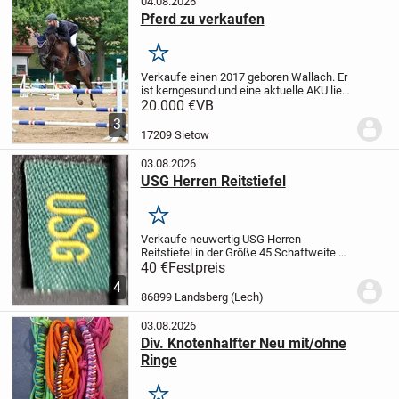
04.08.2026
Pferd zu verkaufen
Merken
Verkaufe einen 2017 geboren Wallach. Er
ist kerngesund und eine aktuelle AKU liegt
vor. Durch seine 176 cm ist er auch ideal
20.000 €
VB
für große Reiter. Er hat Springprüfungen
3
der Klasse L gewonnen und etliche...
17209 Sietow
03.08.2026
USG Herren Reitstiefel
Merken
Verkaufe neuwertig USG Herren
Reitstiefel in der Größe 45 Schaftweite ca
42.
Versand möglich gegen
40 €
Festpreis
Aufpreis.
Verkauf von Privat ohne
4
Garantie, Gewährleistung,
86899 Landsberg (Lech)
Sachmangelhaftung und Rücknahme.
03.08.2026
Div. Knotenhalfter Neu mit/ohne
Ringe