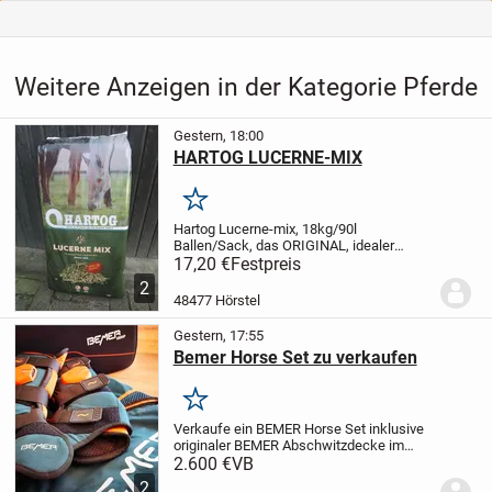
Weitere Anzeigen in der Kategorie Pferde
Gestern, 18:00
HARTOG LUCERNE-MIX
Merken
Hartog Lucerne-mix, 18kg/90l
Ballen/Sack, das ORIGINAL, idealer
Raufutterersatz oder als gesunde Zugabe
17,20 €
Festpreis
!
Preis bei Abnahme von min. 21 Ballen
2
16,90 Euro/Stück inkl. MWSt und ab Lager
48477 Hörstel
bei Barzahlung...
Gestern, 17:55
Bemer Horse Set zu verkaufen
Merken
Verkaufe ein BEMER Horse Set inklusive
originaler BEMER Abschwitzdecke im
Komplettset.
Das Set wurde im Juni 2021
2.600 €
VB
gekauft, nur wenig genutzt und befindet
2