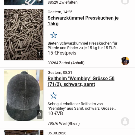
sich in einem sehr guten, gepflegten
88529 Zwiefalten
Zustand....
Gestern, 14:25
Schwarzkümmel Presskuchen je
15kg
Merken
Bieten Schwarzkümmel Presskuchen für
Pferde und Rinder zu je 15 kg für 15 EUR
an.
15 €
Haupteinsatzbereiche und
Festpreis
1
Effekte
Atemwege: Hilft bei
staubbedingtem Husten, leichten
39264 Zerbst (Anhalt)
Bronchialreizungen und...
Gestern, 08:31
Reithelm "Wembley" Grösse 58
(71/2), schwarz, samt
Merken
Sehr gut erhaltener Reithelm von
"Wembley" aus Samt, schwarz, Grösse
58, ohne Beschädigugen. Selten
10 €
VB
3
gebraucht.
79576 Weil (Rhein)
05.08.2026