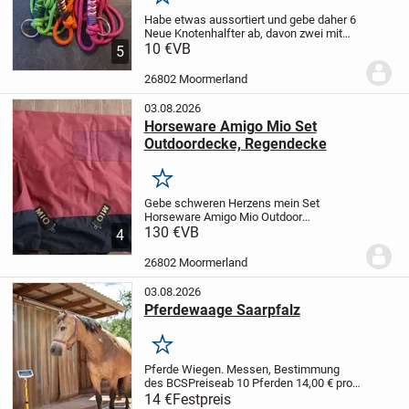
Merken
Habe etwas aussortiert und gebe daher 6
Neue Knotenhalfter ab, davon zwei mit
Ringen. Größe VB/WB. Diese lagen nicht
10 €
VB
5
einmal zur Anprobe auf dem Pferd. Und
sind teils sogar noch verpackt.
Preis je...
26802 Moormerland
03.08.2026
Horseware Amigo Mio Set
Outdoordecke, Regendecke
Merken
Gebe schweren Herzens mein Set
Horseware Amigo Mio Outdoor
Regendecken ab.
130 €
VB
sind 130cm
4
Rückenlänge laut Etiket, kann auf wunsch
gerne nochmal genau messen. Die ältere
26802 Moormerland
Stabile Ausführung. Nicht mehr im...
03.08.2026
Pferdewaage Saarpfalz
Merken
Pferde Wiegen. Messen, Bestimmung
des BCS
Preise
ab 10 Pferden 14,00 € pro
Pferd
3 bis 9 Pferde 17,00 € pro Pferd
1 bis
14 €
Festpreis