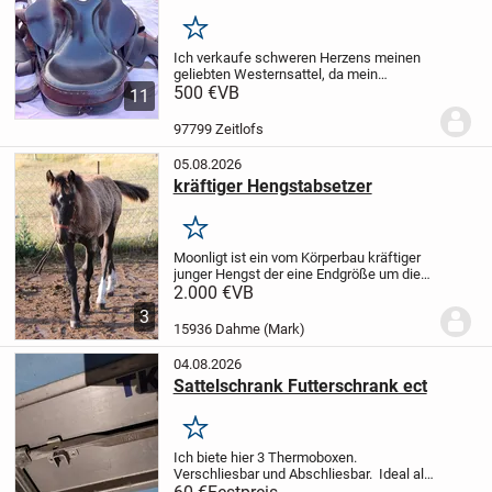
Merken
Ich verkaufe schweren Herzens meinen
geliebten Westernsattel, da mein
Haflinger inzwischen zu alt geworden ist
500 €
VB
11
und leider nicht mehr geritten werden
kann.
Der Sattel ist maßangefertigt,
97799 Zeitlofs
besteht aus...
05.08.2026
kräftiger Hengstabsetzer
Merken
Moonligt ist ein vom Körperbau kräftiger
junger Hengst der eine Endgröße um die
150WH erreichen wird. Hat einen grünen
2.000 €
VB
Pass
Sein Charakter: er ist vom Wesen her
3
ein ruhiger Jung Hengst , hat auch...
15936 Dahme (Mark)
04.08.2026
Sattelschrank Futterschrank ect
Merken
Ich biete hier 3 Thermoboxen.
Verschliesbar und Abschliesbar. Ideal als
Sattelschrank, Futterschrank, Umbau